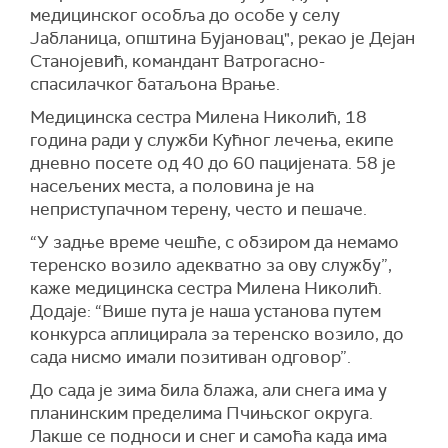
медицинског особља до особе у селу
Јабланица, општина Бујановац", рекао је Дејан
Станојевић, командант Ватрогасно-
спасилачког батаљона Врање.
Медицинска сестра Милена Николић, 18
година ради у служби Кућног лечења, екипе
дневно посете од 40 до 60 пацијената. 58 је
насељених места, а половина је на
неприступачном терену, често и пешаче.
“У задње време чешће, с обзиром да немамо
теренско возило адекватно за ову службу”,
каже медицинска сестра Милена Николић.
Додаје: “Више пута је наша установа путем
конкурса аплицирала за теренско возило, до
сада нисмо имали позитиван одговор”.
До сада је зима била блажа, али снега има у
планинским пределима Пчињског округа.
Лакше се подноси и снег и самоћа када има