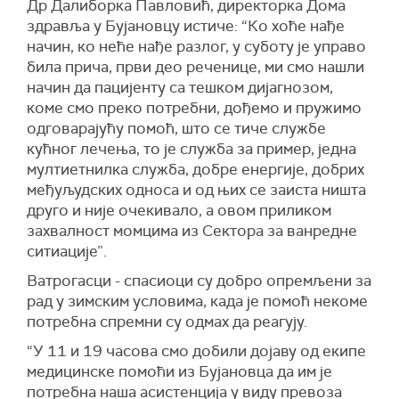
Др Далиборка Павловић, директорка Дома
здравља у Бујановцу истиче: “Ко хоће нађе
начин, ко неће нађе разлог, у суботу је управо
била прича, први део реченице, ми смо нашли
начин да пацијенту са тешком дијагнозом,
коме смо преко потребни, дођемо и пружимо
одговарајућу помоћ, што се тиче службе
кућног лечења, то је служба за пример, једна
мултиетнилка служба, добре енергије, добрих
међуљудских односа и од њих се заиста ништа
друго и није очекивало, а овом приликом
захвалност момцима из Сектора за ванредне
ситиације”.
Ватрогасци - спасиоци су добро опремљени за
рад у зимским условима, када је помоћ некоме
потребна спремни су одмах да реагују.
“У 11 и 19 часова смо добили дојаву од екипе
медицинске помоћи из Бујановца да им је
потребна нaша асистенција у виду превоза