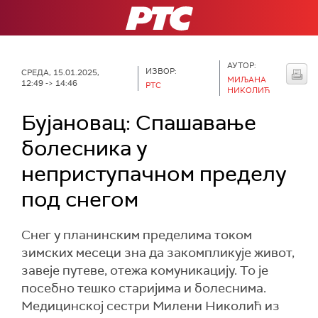
РТС
АУТОР:
ИЗВОР:
СРЕДА, 15.01.2025,
МИЉАНА
12:49 -> 14:46
РТС
НИКОЛИЋ
Бујановац: Спашавање
болесника у
неприступачном пределу
под снегом
Снег у планинским пределима током
зимских месеци зна да закомпликује живот,
завеје путеве, отежа комуникацију. То је
посебно тешко старијима и болеснима.
Медицинској сестри Милени Николић из