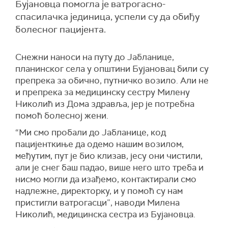
Бујановца помогла је ватрогасно-
спасилачка јединица, успели су да обиђу
болесног пацијента.
Снежни наноси на путу до Јабланице,
планинског села у општини Бујановац били су
препрека за обично, путничко возило. Али не
и препрека за медицинску сестру Милену
Николић из Дома здравља, јер је потребна
помоћ болесној жени.
“Ми смо пробали до Јабланице, код
пацијенткиње да одемо нашим возилом,
међутим, пут је био клизав, јесу они чистили,
али је снег баш падао, више него што треба и
нисмо могли да изађемо, контактирали смо
надлежне, директорку, и у помоћ су нам
пристигли ватрогасци”, наводи Милена
Николић, медицинска сестра из Бујановца.