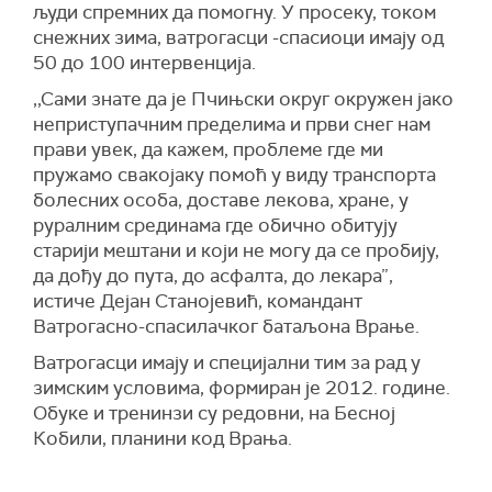
људи спремних да помогну. У просеку, током
снежних зима, ватрогасци -спасиоци имају од
50 до 100 интервенција.
‚‚Сами знате да је Пчињски округ окружен јако
неприступачним пределима и први снег нам
прави увек, да кажем, проблеме где ми
пружамо свакојаку помоћ у виду транспорта
болесних особа, доставе лекова, хране, у
руралним срединама где обично обитују
старији мештани и који не могу да се пробију,
да дођу до пута, до асфалта, до лекара”,
истиче Дејан Станојевић, командант
Ватрогасно-спасилачког батаљона Врање.
Ватрогасци имају и специјални тим за рад у
зимским условима, формиран је 2012. године.
Обуке и тренинзи су редовни, на Бесној
Кобили, планини код Врања.