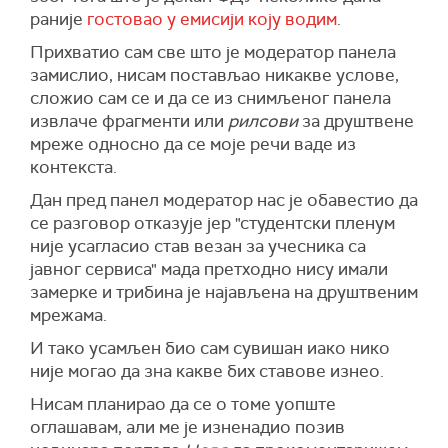
раније
гостовао у емисији коју водим
.
Прихватио сам све што је модератор панела
замислио, нисам постављао никакве услове,
сложио сам се и да се из снимљеног панела
извлаче фрагменти или
рилсови
за друштвене
мреже односно да се моје речи ваде из
контекста.
Дан пред панел модератор нас је обавестио да
се разговор отказује јер "студентски пленум
није усагласио став везан за учесника са
јавног сервиса" мада претходно нису имали
замерке и трибина је најављена на друштвеним
мрежама.
И тако усамљен био сам сувишан иако нико
није могао да зна какве бих ставове изнео.
Нисам планирао да се о томе уопште
оглашавам, али ме је изненадио позив