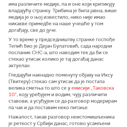
има различите медије, па и оне који критикују
владајућу странку. Трибина је била јавна, више
медија је о њој известило, нико није имао
никакве примедбе на наше учешће у том
догађају, све до јуче.
У то време у председништву странке госпође
Тепић био је Дејан Булатовић, сада народни
посланик СНС-а, што наводим тек да би се
стекао утисак колико је тај догађај данас
актуелан.
Гледајући накнадно поменуту објаву на Иксу
(Твитеру) стекао сам утисак да је постала
велика сметња то што се у
емисији „Таковска
10“
, коју уређујем и водим, чују различити
ставови, а усуђујем се да разговор модерирам
па чак и да поставим неко питање.
Нажалост, такав разговор неистомишљеника
је реткост у Србији данас, готово усамљени