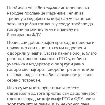
Необичан ми је био
тајминг
интересовања
народне посланице Маринике Тепић за
трибину о медијима на којој сам учествовао
зато што је баш тог дана, у среду, требало да
говорим на сличну тему на панелу на
блокираном ФДУ.
Позив сам добио крајем претходне недеље и
прихватио сам га пошто су ми надређени
одобрили учешће. Састав панела био је, благо
речено, врло ненаклоњен РТС-у, већина
учесника и модератор о овој кући јавно
говоре све најгоре. Такорећи три или четири
на један, мада је тема била какав нам је јавни
сервис потребан.
Иако су ме многи пријатељи и колеге
одговарали од тога пристао сам да дођем због
одличне сарадње коју имају РТС и ФДУ, али и
због тога што је декан ФДУ неколико дана