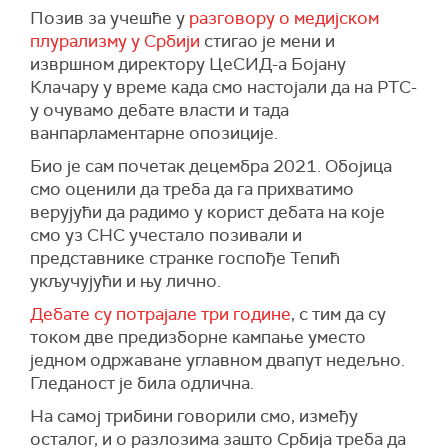
Позив за учешће у
разговору о медијском
плурализму у Србији
стигао је мени и
извршном директору ЦеСИД-а Бојану
Клачару у време када смо настојали да на РТС-
у очувамо дебате власти и тада
ванпарламентарне опозиције.
Био је сам почетак децембра 2021. Обојица
смо оценили да треба да га прихватимо
верујући да радимо у корист дебата на које
смо уз СНС учестало позивали и
представнике странке госпође Тепић
укључујући и њу лично.
Дебате су потрајале три године
, с тим да су
током две предизборне кампање уместо
једном одржаване углавном двапут недељно.
Гледаност је била одлична.
На самој трибини говорили смо, између
осталог, и о разлозима зашто Србија треба да