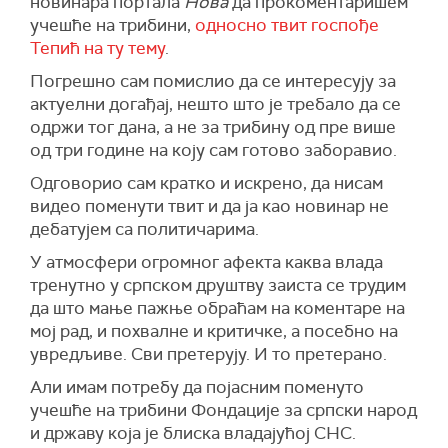
новинара портала
Нова
да прокоментаришем
учешће на трибини,
односно твит госпође
Тепић на ту тему
.
Погрешно сам помислио да се интересују за
актуелни догађај, нешто што је требало да се
одржи тог дана, а не за трибину од пре више
од три године на коју сам готово заборавио.
Одговорио сам кратко и искрено, да нисам
видео поменути твит и да ја као новинар не
дебатујем са политичарима.
У атмосфери огромног афекта каква влада
тренутно у српском друштву заиста се трудим
да што мање пажње обраћам на коментаре на
мој рад, и похвалне и критичке, а посебно на
увредљиве. Сви претерују. И то претерано.
Али имам потребу да појасним поменуто
учешће на трибини Фондације за српски народ
и државу која је блиска владајућој СНС.