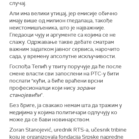
случај.
Али има велики утицај, јер емисије обично
имају више од милион гледалаца, такође
неистомишљеника, што је најважније.
Гледаоци чују и аргументе са којима се не
слажу. Одржавање такве дебате сматрам
важним задатком јавног сервиса, нарочито
сада, у времену апсолутне искључивости.
Госпођа Тепић у твиту поручује да ће после
смене власти сви запослени на РТС-у бити
послати "кући, а биће враћени врсни
професионалци који нису
зорани
станојевићи
“.
Без бриге, ја свакако немам шта да тражим у
медијима у којима политичари одлучују ко
може да се бави новинарством.
Zoran Stanojević, urednik RTS-a, učesnik tribine
koju je organizovala fondacija Srpske napredne