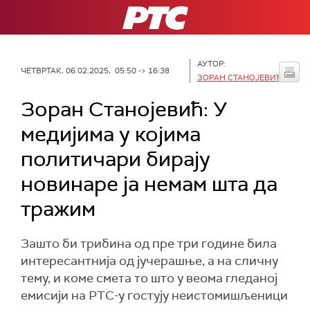
РТС
АУТОР:
ЧЕТВРТАК, 06.02.2025, 05:50 -> 16:38
ЗОРАН СТАНОЈЕВИЋ
Зоран Станојевић: У
медијима у којима
политичари бирају
новинаре ја немам шта да
тражим
Зашто би трибина од пре три године била
интересантнија од јучерашње, а на сличну
тему, и коме смета то што у веома гледаној
емисији на РТС-у гостују неистомишљеници