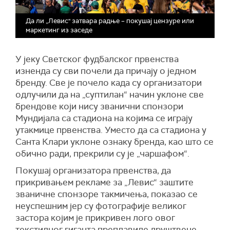
Да ли „Левис" затвара радње – покушај цензуре или
маркетинг из заседе
У јеку Светског фудбалског првенства
изненда су сви почели да причају о једном
бренду. Све је почело када су организатори
одлучили да на „суптилан“ начин уклоне све
брендове који нису званични спонзори
Мундијала са стадиона на којима се играју
утакмице првенства. Уместо да са стадиона у
Санта Клари уклоне ознаку бренда, као што се
обично ради, прекрили су је „чаршафом“.
Покушај орга
н
изатора првенства, да
прикривањем рекламе за „Левис“ заштите
званичне
с
понзоре такмичења, показао се
неуспешним јер су фотографије великог
застора којим је прикривен лого овог
текстилног гиганта преплавиле друштвене