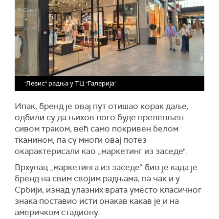
"Левис" радња у ТЦ "Галерија"
Ипак, бренд је овај пут отишао корак даље,
одбили су да њихов лого буде прелепљен
сивом траком, већ само покривен белом
тканином, па су многи овај потез
окарактерисали као „маркетинг из заседе".
Врхунац „маркетинга из заседе“ био је када је
бренд на свим својим радњама, па чак и у
Србији, изнад улазних врата уместо класичног
знака поставио исти онакав какав је и на
америчком стадиону.