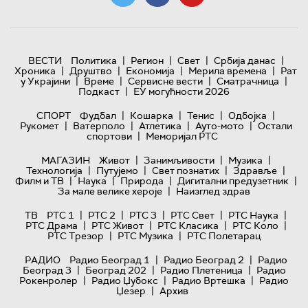
|
|
|
|
ВЕСТИ
Политика
Регион
Свет
Србија данас
|
|
|
|
Хроника
Друштво
Економија
Мерила времена
Рат
|
|
|
|
у Украјини
Време
Сервисне вести
Сматрачница
|
Подкаст
ЕУ могућности 2026
|
|
|
|
СПОРТ
Фудбал
Кошарка
Тенис
Одбојка
|
|
|
|
Рукомет
Ватерполо
Атлетика
Ауто-мото
Остали
|
спортови
Меморијал РТС
|
|
|
МАГАЗИН
Живот
Занимљивости
Музика
|
|
|
|
Технологијa
Путујемо
Свет познатих
Здравље
|
|
|
|
Филм и ТВ
Наука
Природа
Дигитални предузетник
|
За мале велике хероје
Наизглед здрав
|
|
|
|
|
ТВ
РТС 1
РТС 2
РТС 3
РТС Свет
РТС Наука
|
|
|
|
РТС Драма
РТС Живот
РТС Класика
РТС Коло
|
|
РТС Трезор
РТС Музика
РТС Полетарац
|
|
РАДИО
Радио Београд 1
Радио Београд 2
Радио
|
|
|
Београд 3
Београд 202
Радио Плетеница
Радио
|
|
|
Рокенролер
Радио Џубокс
Радио Вртешка
Радио
|
Џезер
Архив