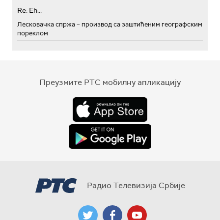
Re: Eh...
Лесковачка спржа – производ са заштићеним географским
пореклом
Преузмите РТС мобилну апликацију
Радио Телевизија Србије