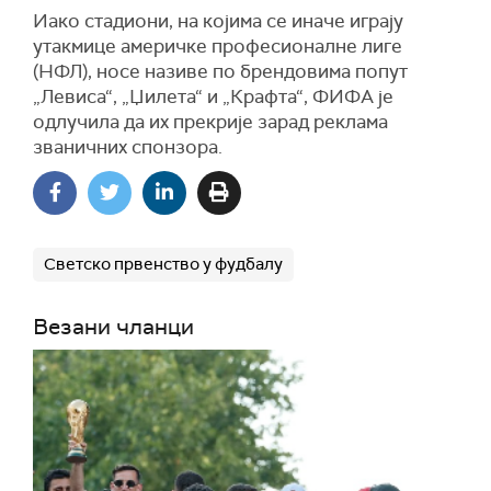
И
ако
стадиони, на којима се иначе играју
утакмице америчке професионалне лиге
(НФЛ), носе називе по брендовима попут
„Левиса“, „Џилета“ и „Крафта“, ФИФА је
одлучила да их прекрије зарад реклама
званичних спонзора.
Светско првенство у фудбалу
Везани чланци