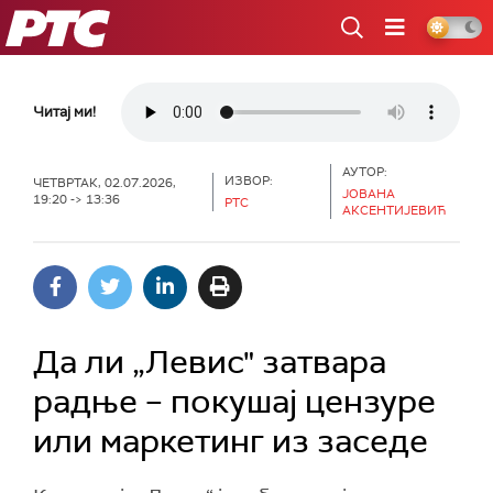
РТС
Читај ми!
АУТОР:
ИЗВОР:
ЧЕТВРТАК, 02.07.2026,
ЈОВАНА
19:20 -> 13:36
РТС
АКСЕНТИЈЕВИЋ
Да ли „Левис" затвара
радње – покушај цензуре
или маркетинг из заседе