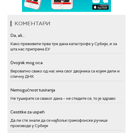
КОМЕНТАРИ
Da, ali...
Како преживети прва три дана катастрофе у Србији, и за
шта нас припрема ЕУ
Dvojnik mog oca
Вероватно свако од нас има свог двојника са којим дели и
сличну ДНК
Nemogućnost tusiranja
Не туширате се сваког дана – не стидите се, то је здраво
Cestitke za uspeh
Да ли сте знали да се најбоље грамофонске ручице
производе у Србији