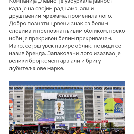
Компанија „Левис“ је узбуркала јавност
када је на својим радњама, али и
друштвеним мрежама, променила лого.
Добро познати црвени знак са белим
словима и препознатљивим обликом, преко
ноћи је прекривен белим прекривачем.
Иако, се још увек назире облик, не види се
назив бренда. Запаковани лого изазвао је
велики број коментара али и бригу
љубитеља ове марке.