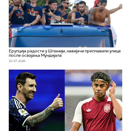
Ерупција радости у Шпанији, навијачи преплавили улице
после освајања Мундијала
20. 07. 2026.