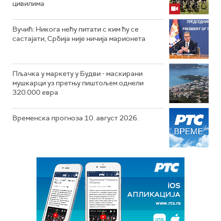
цивилима
Вучић: Никога нећу питати с ким ћу се
састајати, Србија није ничија марионета
Пљачка у маркету у Будви - маскирани
мушкарци уз претњу пиштољем однели
320.000 евра
Временска прогноза 10. август 2026.