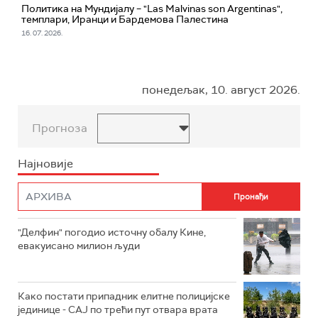
Политика на Мундијалу – "Las Malvinas son Argentinas",
темплари, Иранци и Бардемова Палестина
16. 07. 2026.
понедељак, 10. август 2026.
Прогноза
Најновије
"Делфин" погодио источну обалу Кине,
евакуисано милион људи
Како постати припадник елитне полицијске
јединице - СAJ по трећи пут отвара врата