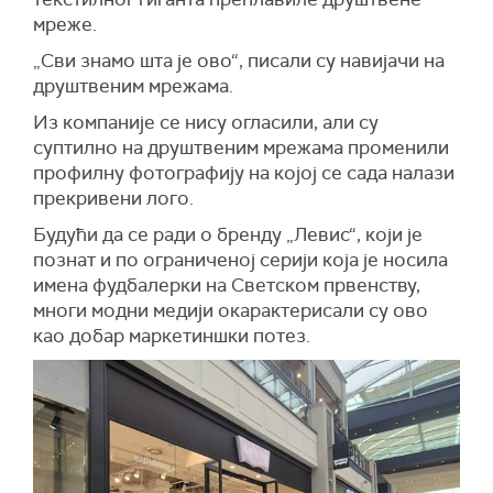
мреже.
„
Сви знамо шта је ово“, писали су навијачи на
друштвеним мрежама.
Из компаније се нису огласили, али су
суптилно на друштвеним мрежама променили
профилну фотографију на којој се сада налази
прекривени лого.
Будући да се ради о бренду „Левис“, који је
познат и по ограниченој серији која је носила
имена фудбалерки на Светском првенству,
многи модни медији окарактерисали су ово
као добар маркетиншки потез.