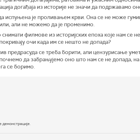
ија догађаја из историје не значи да подржавамо оно
да испуњена је проливањем крви. Она се не може гум
вили, али не можемо да је променимо.
снимати филмове из историјских епоха које нам се не
покривају очи када им се нешто не допада?
ив предрасуда се треба борити, али цензурисање умет
почнемо да забрањујемо оно што нам се не допада, на
га се боримо.
е демонстрације.