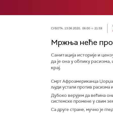
СУБОТА, 13.06.2020, 06:00 -> 21:59
Мржња неће прох
Санитација историје и ценз
да је она у облику расизма
крај.
Смрт Афроамериканца Џорџа Ф
људи устали против расизма 
Дубоко верујем да већина они
системске промене у свим зе
Са друге стране, мучно је гл