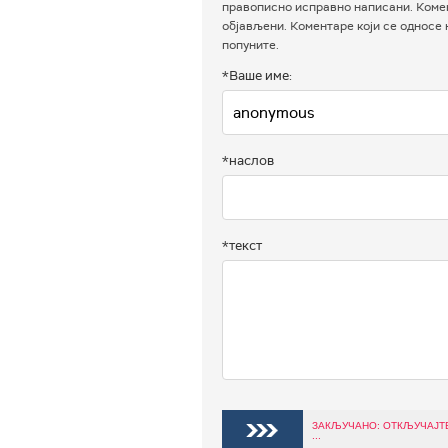
правописно исправно написани. Комен
објављени. Коментаре који се односе
попуните.
*Ваше име:
*наслов
*текст
ЗАКЉУЧАНО: ОТКЉУЧАЈТ
...