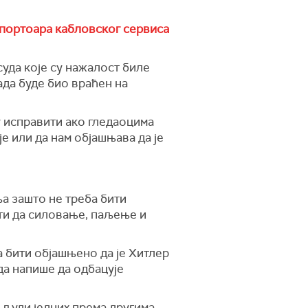
портоара кабловског сервиса
суда које су нажалост биле
ада буде био враћен на
ду исправити ако гледаоцима
је или да нам објашњава да је
а зашто не треба бити
ити да силовање, паљење и
 бити објашњено да је Хитлер
а напише да одбацује
људи једних према другима.