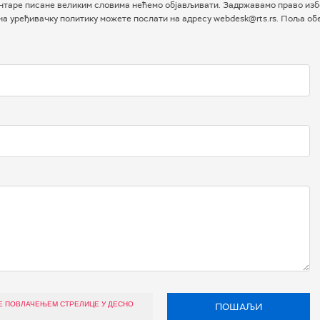
таре писане великим словима нећемо објављивати. Задржавамо право избо
 на уређивачку политику можете послати на адресу webdesk@rts.rs. Поља о
Е ПОВЛАЧЕЊЕМ СТРЕЛИЦЕ У ДЕСНО
ПОШАЉИ