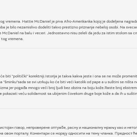
 svog vremena. Hattie McDaniel je prva Afro-Amerikanka kojoj je dodeljena nagrad
doba je bilo nezamislivo dodeliti takvo prestizno priznanje nebeloj osobi. Na sv
tie McDaniel na balu i veceri. Jednostavno nisu zeleli da jedu za istim stolom sa c
a tog vremena.
će biti "politički" korektniji.Istorija je takva kakva jeste i ona se ne može prome
na "šminku"sada se svi utrkuju ko će biti veći katolik od pape a u suštini se ništa
asizma jer pogađa mnogo veći broj ljudi bez obzira na boju kože.Raste broj ekstre
će pokazati veću solidarnost sa ubijenim čovekom druge boje kože a da ih u suštin
истојан говор, непроверене оптужбе, расну и националну мржњу као и нетол
а овом порталу. Коментари се морају односити на тему чланка. Предност ћ