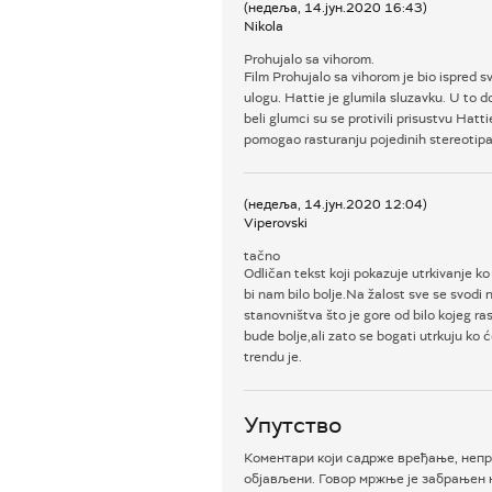
(недеља, 14.јун.2020 16:43)
Nikola
Prohujalo sa vihorom.
Film Prohujalo sa vihorom je bio ispred
ulogu. Hattie je glumila sluzavku. U to 
beli glumci su se protivili prisustvu Hat
pomogao rasturanju pojedinih stereotip
(недеља, 14.јун.2020 12:04)
Viperovski
tačno
Odličan tekst koji pokazuje utrkivanje ko 
bi nam bilo bolje.Na žalost sve se svodi 
stanovništva što je gore od bilo kojeg r
bude bolje,ali zato se bogati utrkuju ko 
trendu je.
Упутство
Коментари који садрже вређање, непр
објављени. Говор мржње је забрањен н