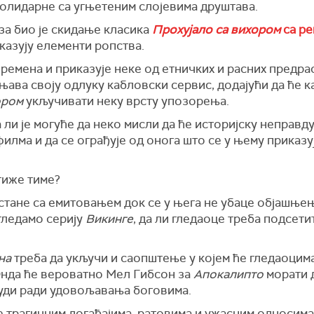
солидарне са угњетеним слојевима друштава.
за био је скидање класика
Прохујало са вихором
са ре
иказују елементи ропства.
времена и приказује неке од етничких и расних предра
њава своју одлуку кабловски сервис, додајући да ће к
ором
укључивати неку врсту упозорења.
а ли је могуће да неко мисли да ће историјску неправ
илма и да се ограђује од онога што се у њему приказу
тиже тиме?
стане са емитовањем док се у њега не убаце објашњењ
гледамо серију
Викинге
, да ли гледаоце треба подсет
на
треба да укључи и саопштење у којем ће гледаоцима
Онда ће вероватно Мел Гибсон за
Апокалипто
морати д
уди ради удовољавања боговима.
 трагичним догађајима, ратовима и ужасним односима 