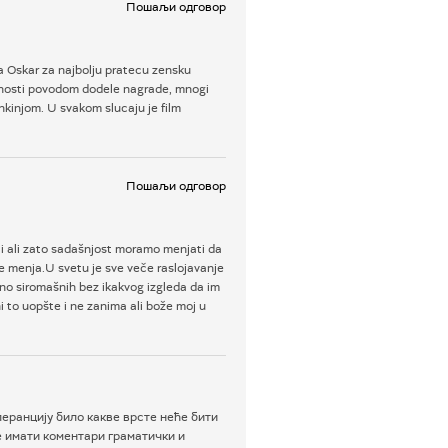
Пошаљи одговор
a Oskar za najbolju pratecu zensku
ecanosti povodom dodele nagrade, mnogi
rnkinjom. U svakom slucaju je film
Пошаљи одговор
niti ali zato sadašnjost moramo menjati da
 ne menja.U svetu je sve veče raslojavanje
mno siromašnih bez ikakvog izgleda da im
i to uopšte i ne zanima ali bože moj u
еранцију било какве врсте неће бити
е имати коментари граматички и