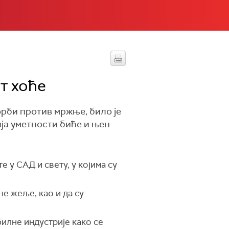
т хоће
орби против мржње, било је
ија уметности биће и њен
у САД и свету, у којима су
не жеље, као и да су
илне индустрије како се