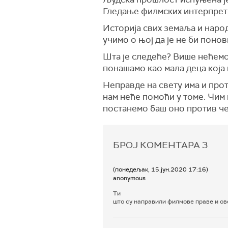
Гледање филмских интерпретац
Историја свих земаља и наро
учимо о њој да је не би поно
Шта је следеће? Више нећемо 
понашамо као мала деца која 
Неправде на свету има и прот
нам неће помоћи у томе. Чим 
постанемо баш оно против че
БРОЈ КОМЕНТАРА
3
(понедељак, 15.јун.2020 17:16)
anonymous
Ти
што су направили филмове праве и ов