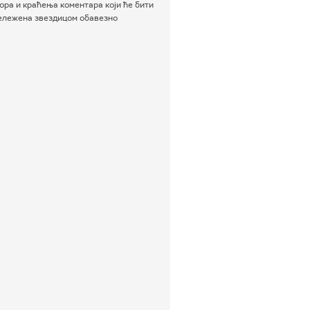
ра и краћења коментара који ће бити
бележена звездицом обавезно