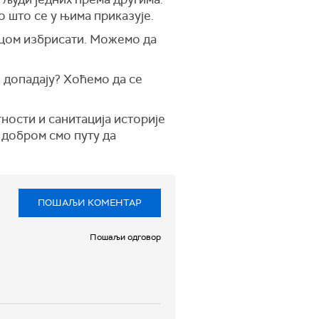
 што се у њима приказује.
ицом избрисати. Можемо да
 допадају? Хоћемо да се
ности и санитација историје
 добром смо путу да
ПОШАЉИ КОМЕНТАР
Пошаљи одговор