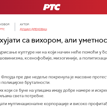
РТС
ИЗВОР:
АУТОР:
РТС
ДУШАН ДРЕНОВАЦ
ујати са вихором, али уметнос
урисање културе ни на који начин неће помоћи у б
, шовинизма, ксенофобије, мизогиније, а политизац
лојда пре две недеље покренула је масовне протесте 
и полицијске бруталности.
х који се буне на улицама имају добре намере и искре
мљама света потребне.
едати мултинационалне корпорације и високо профитаб