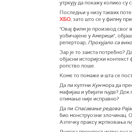
утркују да покажу колико су 
Последњи у низу таквих поте
ХБО
, зато што се у филму пр
"Овај филм је производ свог 
уобичајене у Америци", објаш
репертоар,
Прохујало са вих
Зар је то заиста потребно? Д
објасни историјски контекст ф
ропство лоше.
Коме то помаже и шта се пос
Да ли култни
Кум
мора да пре
мафијаш и убијати људе? Док 
отимање није исправно?
Да ли
Спасавање редова Раја
био монструозни злочинац. 
Азтечку праксу жртвовања љ
Људска прошлост испуњена је