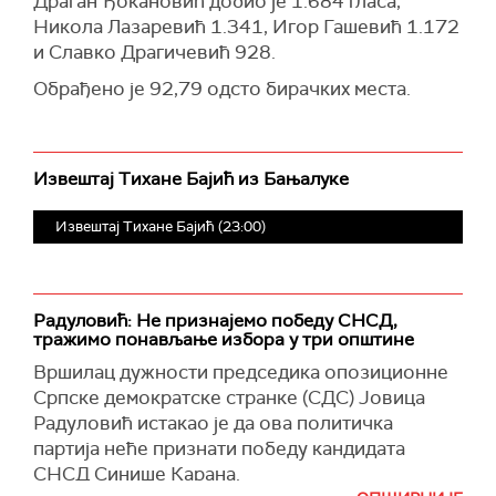
Драган Ђокановић добио је 1.684 гласа,
Никола Лазаревић 1.341, Игор Гашевић 1.172
и Славко Драгичевић 928.
Обрађено је 92,79 одсто бирачких места.
Извештај Тихане Бајић из Бањалуке
Извештај Тихане Бајић (23:00)
Радуловић: Не признајемо победу СНСД,
тражимо понављање избора у три општине
Вршилац дужности председика опозиционне
Српске демократске странке (СДС) Јовица
Радуловић истакао је да ова политичка
партија неће признати победу кандидата
СНСД Синише Карана.