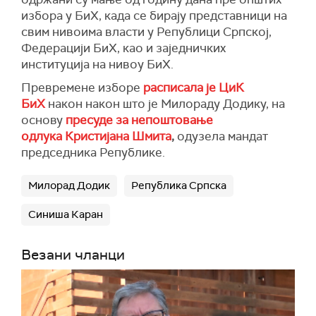
избора у БиХ, када се бирају представници на
свим нивоима власти у Републици Српској,
Федерацији БиХ, као и заједничких
институција на нивоу БиХ.
Превремене изборе
расписала је ЦиК
БиХ
након након што је Милораду Додику, на
основу
пресуде за непоштовање
одлука Кристијана Шмита
,
одузела мандат
председника Републике.
Милорад Додик
Република Српска
Синиша Каран
Везани чланци