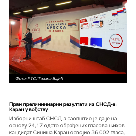
Фото: РТС/Тихана Бајић
Први прелиминиарни резултати из СНСД-а:
Каран у вођству
Изборни штаб СНСД-а саопштио је да је на
основу 24,17 одсто обрађених гласова њихов
кандидат Синиша Каран освојио 36.002 гласа,