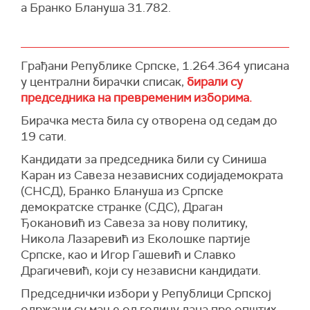
а Бранко Блануша 31.782.
Грађани Републике Српске, 1.264.364 уписана
у централни бирачки списак,
бирали су
председника на превременим изборима.
Бирачка места била су отворена од седам до
19 сати.
Кандидати за председника били су Синиша
Каран из Савеза независних содијадемократа
(СНСД), Бранко Блануша из Српске
демократске странке (СДС), Драган
Ђокановић из Савеза за нову политику,
Никола Лазаревић из Еколошке партије
Српске, као и Игор Гашевић и Славко
Драгичевић, који су независни кандидати.
Председнички избори у Републици Српској
одржани су мање од годину дана пре општих