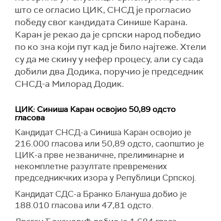
што се огласио ЦИК, СНСД је прогласио
победу свог кандидата Синише Карана.
Каран је рекао да је српски народ победио
по ко зна који пут кад је било најтеже. Хтели
су да ме скину у нефер процесу, али су сада
добили два Додика, поручио је председник
СНСД-а Милорад Додик.
ЦИК: Синиша Каран освојио 50,89 одсто
гласова
Кандидат СНСД-а Синиша Каран освојио је
216.000 гласова или 50,89 одсто, саопштио је
ЦИК-а прве незваничне, прелиминарне и
некомплетне разултате превремених
председникчких изора у Републици Српској.
Кандидат СДС-а Бранко Блануша добио је
188.010 гласова или 47,81 одсто.