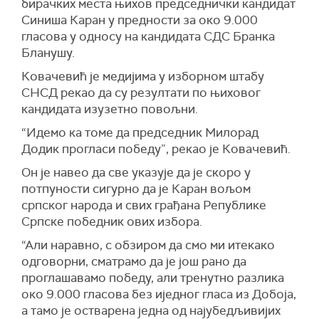
бирачких места њихов председнички кандидат
корист, али да смо дефинитивно имали
Синиша Каран у предности за око 9.000
проблем са великим делом свог бирачког
гласова у односу на кандидата СДС Бранка
тела, које једноставно, без обзира на све, није
Бланушу.
хтело да излази на изборе који су расписани
због Шмитових одлука”, рекао је Ковачевић.
Ковачевић је медијима у изборном штабу
СНСД рекао да су резултати по њиховог
Ковачевић је најавио обраћање председника
кандидата изузетно повољни.
СНСД-а Милорада Додика у 22 који ће
званично прогласити победу ове политичке
“Идемо ка томе да председник Милорад
партије и Синише Карана на превременим
Додик прогласи победу”, рекао је Ковачевић.
председичким изборима у Републици Српској.
Он је навео да све указује да је скоро у
потпуности сигурно да је Каран вољом
српског народа и свих грађана Републике
Српске победник ових избора.
“Али наравно, с обзиром да смо ми итекако
одговорни, сматрамо да је још рано да
проглашавамо победу, али тренутно разлика
око 9.000 гласова без иједног гласа из Добоја,
а тамо је остварена једна од најубедљивијих