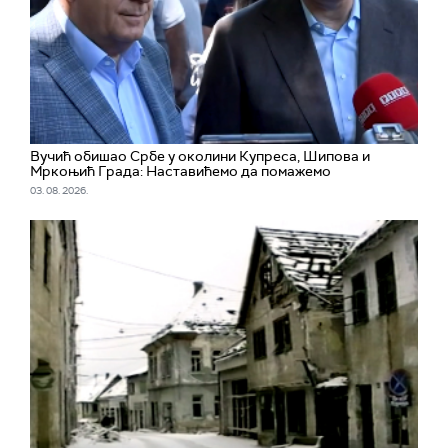
Вучић обишао Србе у околини Купреса, Шипова и
Мркоњић Града: Наставићемо да помажемо
03. 08. 2026.