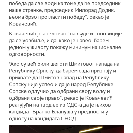
победа да све води ка томе да ће председник
наше странке, председник Милорад Додик,
веома брзо прогласити победу”, рекао је
Ковачевић.
Ковачевић је апеловао “на људе из опозиције
да се уозбиље, и да, како је навео, барем
једном у животу покажу минимум националне
одговорности.
"Ако су већ били шегрти Шмитовог напада на
Републику Српску, да барем сада признају и
прихвате да Шмитов напад на Републику
Српску није успео и да је народ Републике
Српске одлучио да одбрани своју вољу и
одбрани своје право”, рекао је Ковачевић
реагујући на тврдње из СДС-а да је њихов
кандидат Бранко Блануша у предности у
односу на кандидата СНСД.