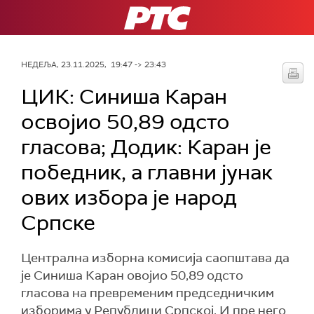
РТС
НЕДЕЉА, 23.11.2025, 19:47 -> 23:43
ЦИК: Синиша Каран
освојио 50,89 одсто
гласова; Додик: Каран је
победник, а главни јунак
ових избора је народ
Српске
Централна изборна комисија саопштава да
је Синиша Каран овојио 50,89 одсто
гласова на превременим председничким
изборима у Републици Српској. И пре него