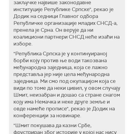
закључке највише законодавне
институције Републике Српске", рекао је
Додик на седници Главног одбора
Републичке организације младих СНСД-а,
пренела је Срна. Он верује да ни
коалициони партнери СНСД неће изаћи на
изборе.
"Република Српска је у континуираној
борби коју против ње води такозвана
међународна заједница, која се лажно
представља јер није цела међународна
заједница. Ми смо под окупацијом која се
види по томе да неки цивил, у овом случају
Шмит, неизабран и дошао са стране снагом
коју има Немачка и неке друге земље и
овде намеће прописе", рекао је Додик на
конференцији за новинаре.
"Шмит покушава да казни Србе,
фрустриран због историје у којој нас нису