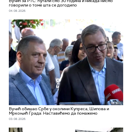
Вучић за РТС: Ћутали смо 30 година и никада нисмо
говорили о томе шта се догодило
04. 08. 2026.
Вучић обишао Србе у околини Купреса, Шипова и
Мркоњић Града: Наставићемо да помажемо
03. 08. 2026.