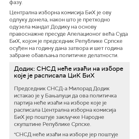
фазу.
Централна изборна комисија БиХ је ову
одлуку донела, након што је претходно
одузела мандат Додику на основу
правоснажне пресуде Апелационог већа Суда
БиХ, којом је председник Републике Српске
осуђен на годину дана затвора и шет година
забране обављања политичке делатности.
Додик: СНСД неће изаћи на изборе
које је расписала ЦиК БиХ
Председник СНСД-а Милорад Додик
истакао је у Бањалуци да ова политичка
партија неће изаћи на изборе које је
расписала Централна изборна комисија
БиХ јер поштује закључке Народне
скупштине Републике Српске.
"СНСД неће изаћи на изборе јер поштује