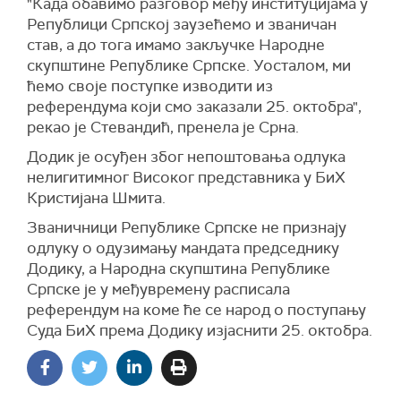
"Када обавимо разговор међу институцијама у
Републици Српској заузећемо и званичан
став, а до тога имамо закључке Народне
скупштине Републике Српске. Уосталом, ми
ћемо своје поступке изводити из
референдума који смо заказали 25. октобра",
рекао је Стевандић, пренела је Срна.
Додик је осуђен због непоштовања одлука
нелигитимног Високог представника у БиХ
Кристијана Шмита.
Званичници Републике Српске не признају
одлуку о одузимању мандата председнику
Додику, а Народна скупштина Републике
Српске је у међувремену расписала
референдум на коме ће се народ о поступању
Суда БиХ према Додику изјаснити 25. октобра.