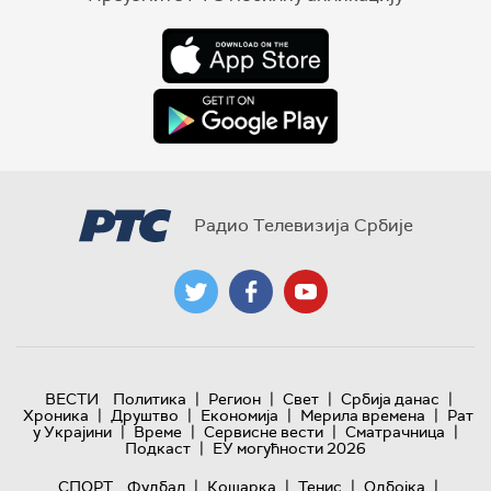
Радио Телевизија Србије
|
|
|
|
ВЕСТИ
Политика
Регион
Свет
Србија данас
|
|
|
|
Хроника
Друштво
Економија
Мерила времена
Рат
|
|
|
|
у Украјини
Време
Сервисне вести
Сматрачница
|
Подкаст
ЕУ могућности 2026
|
|
|
|
СПОРТ
Фудбал
Кошарка
Тенис
Одбојка