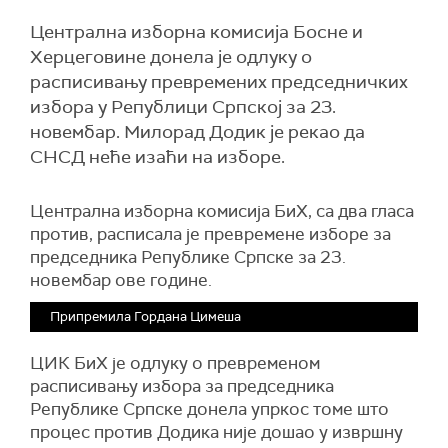
Централна изборна комисија Босне и
Херцеговине донела је одлуку о
расписивању превремених председничких
избора у Републици Српској за 23.
новембар. Милорад Додик је рекао да
СНСД неће изаћи на изборе.
Централна изборна комисија БиХ, са два гласа
против, расписала је превремене изборе за
председника Републике Српске за 23.
новембар ове године.
Припремила Гордана Цимеша
ЦИК БиХ је одлуку о превременом
расписивању избора за председника
Републике Српске донела упркос томе што
процес против Додика није дошао у извршну