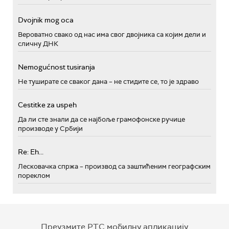
Dvojnik mog oca
Вероватно свако од нас има свог двојника са којим дели и
сличну ДНК
Nemogućnost tusiranja
Не туширате се сваког дана – не стидите се, то је здраво
Cestitke za uspeh
Да ли сте знали да се најбоље грамофонске ручице
производе у Србији
Re: Eh...
Лесковачка спржа – производ са заштићеним географским
пореклом
Преузмите РТС мобилну апликацију