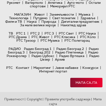
|
|
|
|
Рукомет
Ватерполо
Атлетика
Ауто-мото
Остали
|
спортови
Меморијал РТС
|
|
|
МАГАЗИН
Живот
Занимљивости
Музика
|
|
|
|
Технологијa
Путујемо
Свет познатих
Здравље
|
|
|
|
Филм и ТВ
Наука
Природа
Дигитални предузетник
|
За мале велике хероје
Наизглед здрав
|
|
|
|
|
ТВ
РТС 1
РТС 2
РТС 3
РТС Свет
РТС Наука
|
|
|
|
РТС Драма
РТС Живот
РТС Класика
РТС Коло
|
|
РТС Трезор
РТС Музика
РТС Полетарац
|
|
РАДИО
Радио Београд 1
Радио Београд 2
Радио
|
|
|
Београд 3
Београд 202
Радио Плетеница
Радио
|
|
|
Рокенролер
Радио Џубокс
Радио Вртешка
Радио
|
Џезер
Архив
|
|
|
|
РТС
Контакт
Маркетинг
Јавне набавке
Конкурси
Интернет портал
МАПА САЈТА
Приватност
Copyright
Правила употребе садржаја
Мапа
|
|
|
сајта