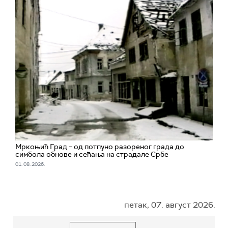
Мркоњић Град – од потпуно разореног града до
симбола обнове и сећања на страдале Србе
01. 08. 2026.
петак, 07. август 2026.