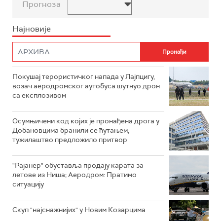
Прогноза
Најновије
Покушај терористичког напада у Лајпцигу,
возач аеродромског аутобуса шутнуо дрон
са експлозивом
Осумњичени код којих је пронађена дрога у
Добановцима бранили се ћутањем,
тужилаштво предложило притвор
"Рајанер" обуставља продају карата за
летове из Ниша; Аеродром: Пратимо
ситуацију
Скуп "најснажнијих" у Новим Козарцима