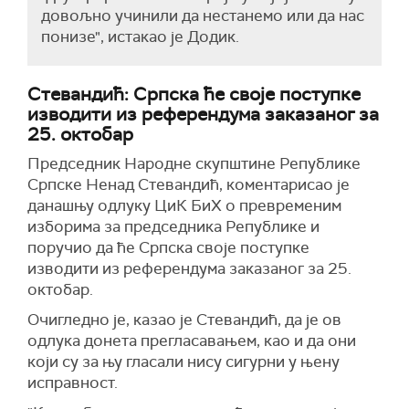
довољно учинили да нестанемо или да нас
понизе", истакао је Додик.
Стевандић: Српска ће своје поступке
изводити из референдума заказаног за
25. октобар
Председник Народне скупштине Републике
Српске Ненад Стевандић, коментарисао је
данашњу одлуку ЦиК БиХ о превременим
изборима за председника Републике и
поручио да ће Српска своје поступке
изводити из референдума заказаног за 25.
октобар.
Очигледно је, казао је Стевандић, да је ов
одлука донета прегласавањем, као и да они
који су за њу гласали нису сигурни у њену
исправност.