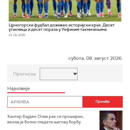
Црногорски фудбал доживео историјски крах: Десет
утакмица и десет пораза у Уефиним такмичењима
01. 08. 2026.
субота, 08. август 2026.
Прогноза
Најновије
Хантер Бајден: Очев рак се проширио,
веома је болно гледати његову борбу