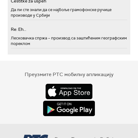
Cestitke za uspeh
Да ли сте знали да се најбоље грамофонске ручице
производе у Србији
Re: Eh...
Лесковачка спржа – производ са заштићеним географским
пореклом
Преузмите РТС мобилну апликацију