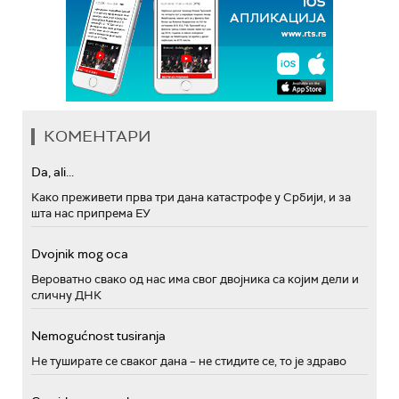
КОМЕНТАРИ
Da, ali...
Како преживети прва три дана катастрофе у Србији, и за
шта нас припрема ЕУ
Dvojnik mog oca
Вероватно свако од нас има свог двојника са којим дели и
сличну ДНК
Nemogućnost tusiranja
Не туширате се сваког дана – не стидите се, то је здраво