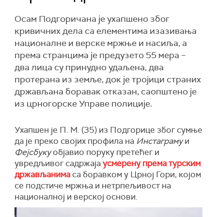
Осам Подгоричана је ухапшено због
кривичних дела са елементима изазивања
националне и верске мржње и насиља, а
према странцима је предузето 55 мера –
два лица су принудно удаљена, два
протерана из земље, док је тројици страних
држављана боравак отказан, саопштено је
из црногорске Управе полиције.
Ухапшен је П. М. (35) из Подгорице због сумње
да је преко својих профила на
Инстаграму
и
Фејсбуку
објавио поруку претећег и
увредљивог садржаја
усмерену према турским
држављанима
са боравком у Црној Гори, којом
се подстиче мржња и нетрпељивост на
националној и верској основи.