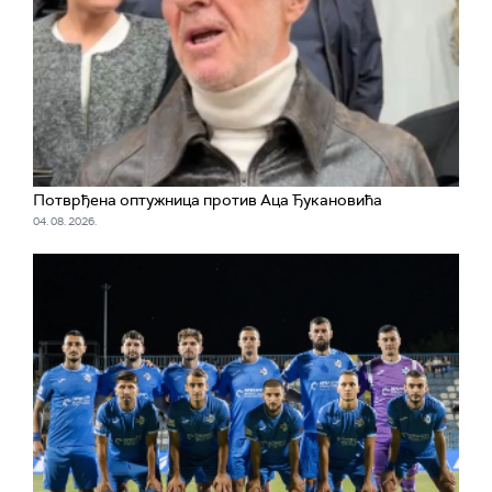
Потврђена оптужница против Аца Ђукановића
04. 08. 2026.