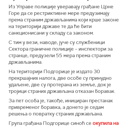
Из Управе полиције уверавају грађане Црне
Горе да се рестриктивне мере предузимају
према страним држављанима који крше законе
на територији државе те да ће бити
санкционисани у складу са законом.
С тим у вези, наводе, јуче су службеници
Сектора граничне полиције – инспектори за
странце, предузели 55 мера према страним
држављанима.
На територији Подгорице је издато 30
прекршајних налога, две особе су принудно
удаљене, две су протерана из земље, док је
тројици страних држављана отказан боравак.
За пет особа је, такође, инициран престанак
привременог боравка, а донето је седам
решења о повратку страних држављана.
Група грађана Подгорице синоћ се
окупила на