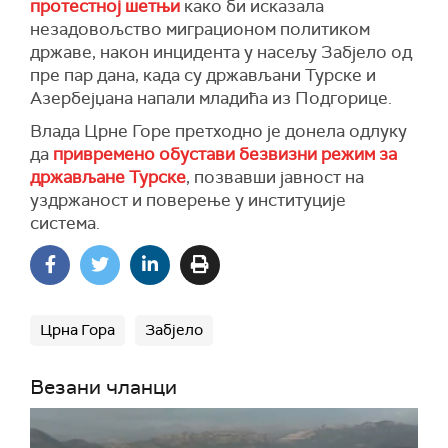
протестној шетњи
како би исказала
незадовољство миграционом политиком
државе, након инцидента у насељу Забјело од
пре пар дана, када су држављани Турске и
Азербејџана напали младића из Подгорице.
Влада Црне Горе претходно је донела одлуку
да
привремено обустави безвизни режим за
држављане Турске
, позвавши јавност на
уздржаност и поверење у институције
система.
Црна Гора
Забјело
Везани чланци