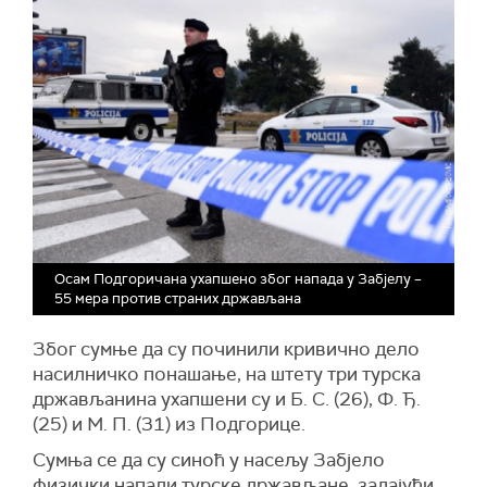
Осам Подгоричана ухапшено због напада у Забјелу –
55 мера против страних држављана
Због сумње да су починили кривично дело
насилничко понашање, на штету три турска
држављанина ухапшени су и Б. С. (26), Ф. Ђ.
(25) и М. П. (31) из Подгорице.
Сумња се да су синоћ у насељу Забјело
физички напали турске држављане, задајући