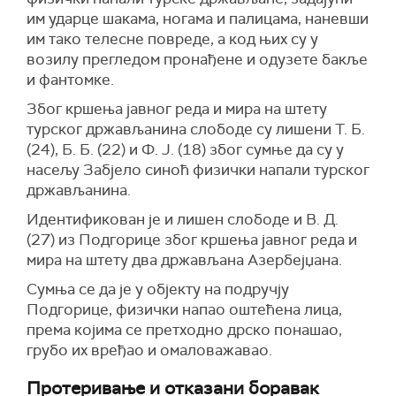
им ударце шакама, ногама и палицама, наневши
им тако телесне повреде, а код њих су у
возилу прегледом пронађене и одузете бакље
и фантомке.
Због кршења јавног реда и мира на штету
турског држављанина слободе су лишени Т. Б.
(24), Б. Б. (22) и Ф. Ј. (18) због сумње да су у
насељу Забјело синоћ физички напали турског
држављанина.
Идентификован је и лишен слободе и В. Д.
(27) из Подгорице због кршења јавног реда и
мира на штету два држављана Азербејџана.
Сумња се да је у објекту на подручју
Подгорице, физички напао оштећена лица,
према којима се претходно дрско понашао,
грубо их вређао и омаловажавао.
Протеривање и отказани боравак