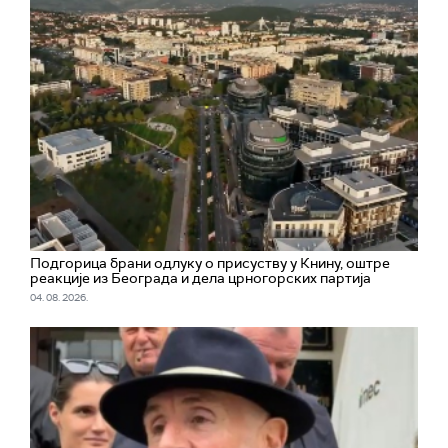
Подгорица брани одлуку о присуству у Книну, оштре
реакције из Београда и дела црногорских партија
04. 08. 2026.