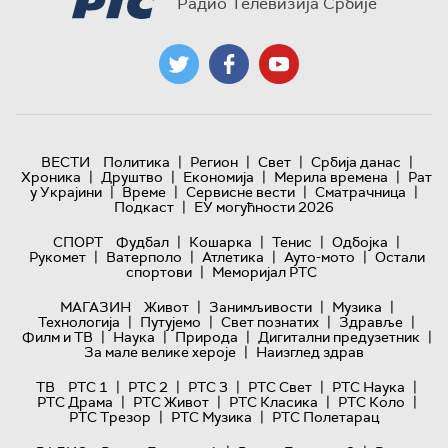
Радио Телевизија Србије
|
|
|
|
ВЕСТИ
Политика
Регион
Свет
Србија данас
|
|
|
|
Хроника
Друштво
Економија
Мерила времена
Рат
|
|
|
|
у Украјини
Време
Сервисне вести
Сматрачница
|
Подкаст
ЕУ могућности 2026
|
|
|
|
СПОРТ
Фудбал
Кошарка
Тенис
Одбојка
|
|
|
|
Рукомет
Ватерполо
Атлетика
Ауто-мото
Остали
|
спортови
Меморијал РТС
|
|
|
МАГАЗИН
Живот
Занимљивости
Музика
|
|
|
|
Технологијa
Путујемо
Свет познатих
Здравље
|
|
|
|
Филм и ТВ
Наука
Природа
Дигитални предузетник
|
За мале велике хероје
Наизглед здрав
|
|
|
|
|
ТВ
РТС 1
РТС 2
РТС 3
РТС Свет
РТС Наука
|
|
|
|
РТС Драма
РТС Живот
РТС Класика
РТС Коло
|
|
РТС Трезор
РТС Музика
РТС Полетарац