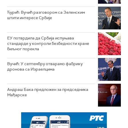
Ђурић: Вучић разговором са Зеленским
штити интересе Србије
ЕУ потврдила да Србија испуњава
стандарде у контроли безбедности хране
биљног порекла
Вучић: У септембру отварамо фабрику
дронова са Израелцима
Андраш Бакa предложен за председника
Мађарске