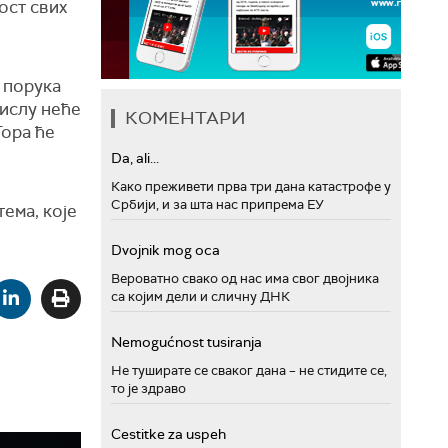
ост свих
е порука
мислу неће
КОМЕНТАРИ
Гора ће
Da, ali...
Како преживети прва три дана катастрофе у
Србији, и за шта нас припрема ЕУ
ема, које
Dvojnik mog oca
Вероватно свако од нас има свог двојника
са којим дели и сличну ДНК
Nemogućnost tusiranja
Не туширате се сваког дана – не стидите се,
то је здраво
Cestitke za uspeh