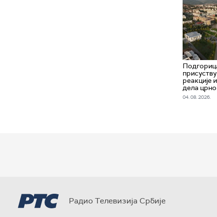
Подгорица
присуству
реакције 
дела црно
04. 08. 2026.
Радио Телевизија Србије