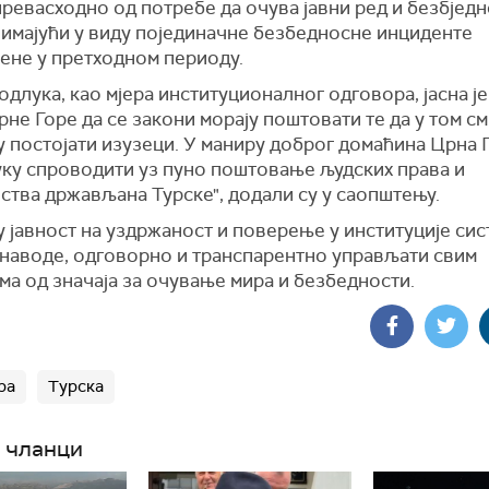
ревасходно од потребе да очува јавни ред и безбједн
 имајући у виду појединачне безбедносне инциденте
ене у претходном периоду.
одлука, као мјера институционалног одговора, јасна ј
не Горе да се закони морају поштовати те да у том с
у постојати изузеци. У маниру доброг домаћина Црна 
уку спроводити уз пуно поштовање људских права и
ства држављана Турске", додали су у саопштењу.
 јавност на уздржаност и поверење у институције сист
о наводе, одговорно и транспарентно управљати свим
а од значаја за очување мира и безбедности.
ра
Турска
 чланци