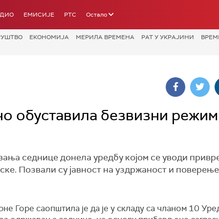
АДИО
ЕМИСИЈЕ
РТС
Остало
РУШТВО
ЕКОНОМИЈА
МЕРИЛА ВРЕМЕНА
РАТ У УКРАЈИНИ
ВРЕМ
о обуставила безвизни режим
авања седнице донела уредбу којом се уводи привр
ке. Позвали су јавност на уздржаност и поверење
не Горе саопштила је да је у складу са чланом 10 Уре