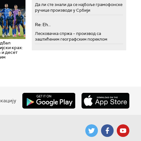
Да ли сте знали да се најбоље грамофонске
ручице производе у Србији
Re: Eh...
Лесковачка спржа – производ са
заштићеним географским пореклом
удбал
јски крах:
 и десет
ним
кацију