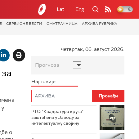
Lat
Eng
Е
СЕРВИСНЕ ВЕСТИ
СМАТРАЧНИЦА
АРХИВА РУБРИКА
четвртак, 06. август 2026.
Прогноза
 за
Најновије
емена
 у
РТС: "Квадратура круга"
заштићена у Заводу за
интелектуалну својину
дбе о