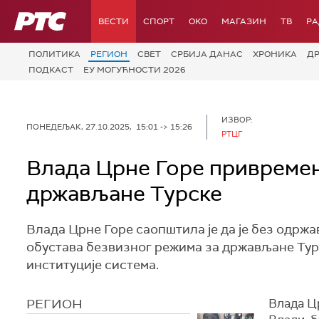
РТС
ВЕСТИ
СПОРТ
OKO
МАГАЗИН
ТВ
Р
ПОЛИТИКА
РЕГИОН
СВЕТ
СРБИЈА ДАНАС
ХРОНИКА
Д
ПОДКАСТ
ЕУ МОГУЋНОСТИ 2026
ИЗВОР:
ПОНЕДЕЉАК, 27.10.2025, 15:01 -> 15:26
РТЦГ
Влада Црне Горе привремен
држављане Турске
Влада Црне Горе саопштила је да је без одрж
обустава безвизног режима за држављане Турс
институције система.
РЕГИОН
Влада Цр