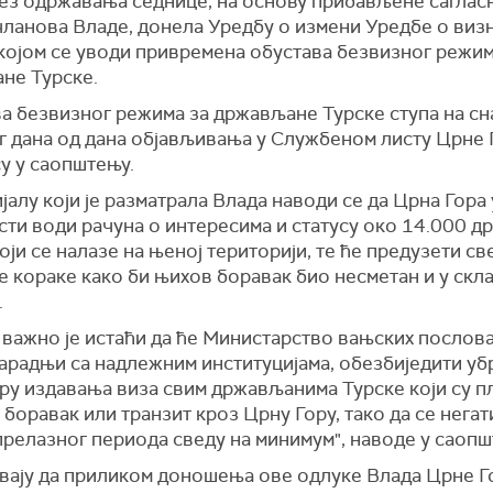
без одржавања седнице, на основу прибављене саглас
чланова Владе, донела Уредбу о измени Уредбе о виз
којом се уводи привремена обустава безвизног режим
не Турске.
а безвизног режима за држављане Турске ступа на сн
г дана од дана објављивања у Службеном листу Црне Г
у у саопштењу.
јалу који је разматрала Влада наводи се да Црна Гора 
сти води рачуна о интересима и статусу око 14.000 
оји се налазе на њеној територији, те ће предузети св
 кораке како би њихов боравак био несметан и у скла
.
, важно је истаћи да ће Министарство вањских послов
сарадњи са надлежним институцијама, обезбиједити уб
ру издавања виза свим држављанима Турске који су п
 боравак или транзит кроз Црну Гору, тако да се нега
прелазног периода сведу на минимум", наводе у саопш
вају да приликом доношења ове одлуке Влада Црне Г