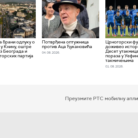
 брани одлуку о
Потврђена оптужница
Црногорски ф
 у Книну, оштре
против Аца Ђукановића
доживео истори
из Београда и
Десет утакмица
04. 08. 2026.
горских партија
пораза у Уефи
такмичењима
01. 08. 2026.
Преузмите РТС мобилну апли