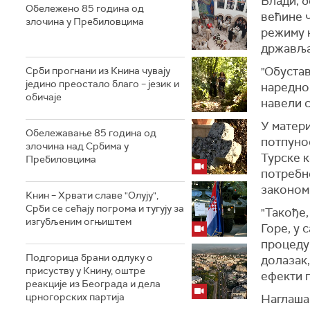
Влади, 
Обележено 85 година од
већине 
злочина у Пребиловцима
режиму 
државља
"Обустав
Срби прогнани из Книна чувају
једино преостало благо – језик и
наредно
обичаје
навели с
У матери
Обележавање 85 година од
потпуно
злочина над Србима у
Турске к
Пребиловцима
потребне
законом
Книн – Хрвати славе "Олују",
Срби се сећају погрома и тугују за
"Такође
изгубљеним огњиштем
Горе, у 
процеду
Подгорица брани одлуку о
долазак,
присуству у Книну, оштре
ефекти 
реакције из Београда и дела
црногорских партија
Наглаша