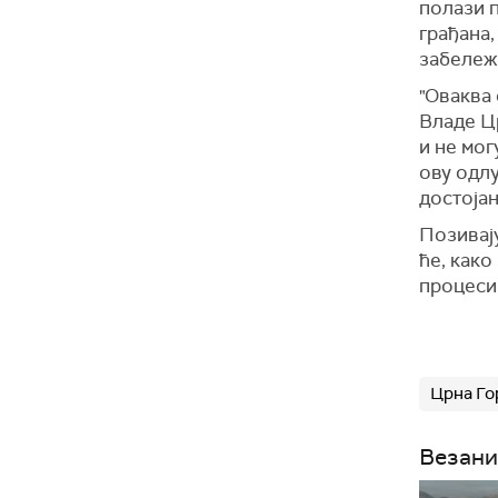
полази п
грађана,
забележ
"Оваква 
Владе Цр
и не мог
ову одл
достојан
Позивају
ће, как
процесим
Црна Го
Везани