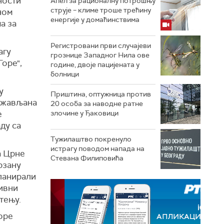
ности
Апел за рационалну потрошњу
струје – климе троше трећину
ном
енергије у домаћинствима
а за
Регистровани први случајеви
агу
грознице Западног Нила ове
оре",
године, двоје пацијената у
болници
у
Приштина, оптужница против
држављана
20 особа за наводне ратне
е
злочине у Ђаковици
ду са
Тужилаштво покренуло
истрагу поводом напада на
а Црне
Стевана Филиповића
рзану
ланирали
тивни
тењу.
оре