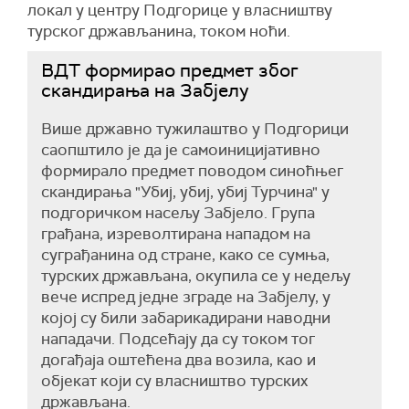
локал у центру Подгорице у власништву
турског држављанина, током ноћи.
ВДТ формирао предмет због
скандирања на Забјелу
Више државно тужилаштво у Подгорици
саопштило је да је самоиницијативно
формирало предмет поводом синоћњег
скандирања "Убиј, убиј, убиј Турчина" у
подгоричком насељу Забјело. Група
грађана, изреволтирана нападом на
суграђанина од стране, како се сумња,
турских држављана, окупила се у недељу
вече испред једне зграде на Забјелу, у
којој су били забарикадирани наводни
нападачи. Подсећају да су током тог
догађаја оштећена два возила, као и
објекат који су власништво турских
држављана.