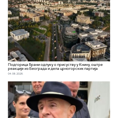
Подгорица брани одлуку о присуству у Книну, оштре
реакције из Београда и дела црногорских партија
04. 08. 2026.