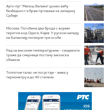
Ауто-пут "Милош Велики" донео већу
безбедност и брже путовање ка западној
Србији
Москва: Погођена два брода с војним
теретом код Одесе; Кијев: У руском нападу
на Балаклију погинуле три особе
Рад на високим температурама – синдикати
траже да смернице постану законска
обавеза
Топлотни талас не посустаје – жива у
термометру и до 40 степени