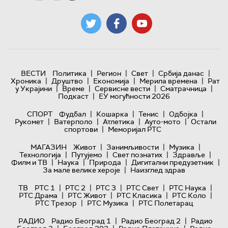
|
|
|
|
ВЕСТИ
Политика
Регион
Свет
Србија данас
|
|
|
|
Хроника
Друштво
Економија
Мерила времена
Рат
|
|
|
|
у Украјини
Време
Сервисне вести
Сматрачница
|
Подкаст
ЕУ могућности 2026
|
|
|
|
СПОРТ
Фудбал
Кошарка
Тенис
Одбојка
|
|
|
|
Рукомет
Ватерполо
Атлетика
Ауто-мото
Остали
|
спортови
Меморијал РТС
|
|
|
МАГАЗИН
Живот
Занимљивости
Музика
|
|
|
|
Технологијa
Путујемо
Свет познатих
Здравље
|
|
|
|
Филм и ТВ
Наука
Природа
Дигитални предузетник
|
За мале велике хероје
Наизглед здрав
|
|
|
|
|
ТВ
РТС 1
РТС 2
РТС 3
РТС Свет
РТС Наука
|
|
|
|
РТС Драма
РТС Живот
РТС Класика
РТС Коло
|
|
РТС Трезор
РТС Музика
РТС Полетарац
|
|
РАДИО
Радио Београд 1
Радио Београд 2
Радио