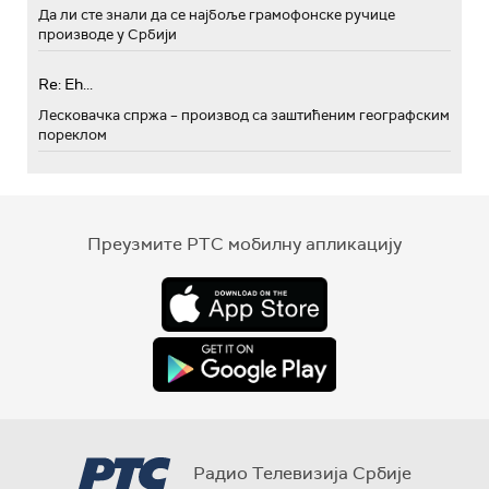
Да ли сте знали да се најбоље грамофонске ручице
производе у Србији
Re: Eh...
Лесковачка спржа – производ са заштићеним географским
пореклом
Преузмите РТС мобилну апликацију
Радио Телевизија Србије