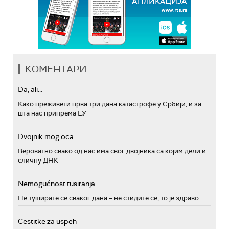
КОМЕНТАРИ
Da, ali...
Како преживети прва три дана катастрофе у Србији, и за
шта нас припрема ЕУ
Dvojnik mog oca
Вероватно свако од нас има свог двојника са којим дели и
сличну ДНК
Nemogućnost tusiranja
Не туширате се сваког дана – не стидите се, то је здраво
Cestitke za uspeh