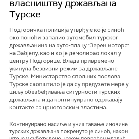
власништву држављана
Турске
Подгоричка полиција утврђује ко је синоћ
око поноћи запалио аутомобил турског
држављанина на ауто-плацу "Зерен моторс"
на Забјелу, као и ко је демолирао локал у
центру Подгорице. Влада привремено
укинула безвизни режим за држављане
Турске. Министарство спољних послова
Турске саопштило је да су предузете мере у
циљу обезбеђивања сигурности турских
држављана и да континуирано одржавају
контакте са црногорским властима.
Континуирано насиље и уништавање имовине
турских држављана покренуто је синоћ, након
што је у суботу вече ножем повређен младић