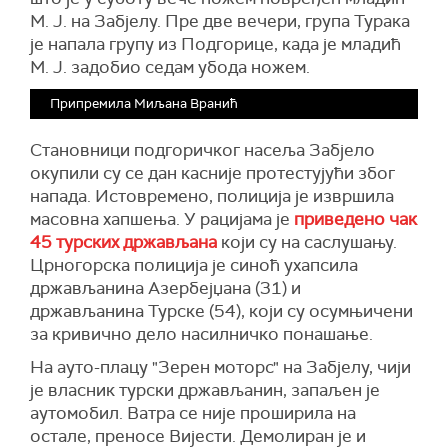
М. Ј. на Забјелу. Пре две вечери, група Турака
је напала групу из Подгорице, када је младић
М. Ј. задобио седам убода ножем.
Припремила Миљана Вранић
Становници подгоричког насеља Забјело
окупили су се дан касније протестујући због
напада. Истовремено, полиција је извршила
масовна хапшења. У рацијама је
приведено чак
45 турских држављана
који су на саслушању.
Црногорска полиција је синоћ ухапсила
држављанина Азербејџана (31) и
држављанина Турске (54), који су осумњичени
за кривично дело насилничко понашање.
На ауто-плацу "Зерен моторс" на Забјелу, чији
је власник турски држављанин, запаљен је
аутомобил. Ватра се није проширила на
остале, преносе Вијести. Демолиран је и