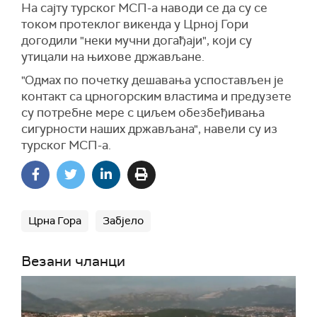
На сајту турског М
СП
-а наводи се да су се
током протеклог викенда у Црној Гори
догодили "неки мучни догађаји", који су
утицали на њихове држављане.
"Одмах по почетку дешавања успостављен је
контакт са црногорским властима и предузете
су потребне мере с циљем обезбеђивања
сигурности наших држављана", навели су из
турског М
СП
-а.
Црна Гора
Забјело
Везани чланци