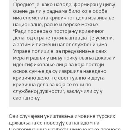
Предмет је, како наводе, формиран у циљу
оцене да ли у радњама било које особе
има елемената кривичног дела изазивање
националне, расне и верске мржње.
"Ради провера о постојању кривичног
дела, од стране тужилаштва дат је усмени,
а затим и писмени налог службеницима
Управе полиције, за предузимање свих
мера и радњи у циљу прикупљања доказа и
идентификовање лица за која постоји
основ сумње да су извршила наведено
кривично дело, те евентуално и друга
кривична дела за која се гони по
службеној дужности", закључили су у
саопштењу.
Ови случајеви уништавања имовине турских
држављана се повезују са нападом на
Подгоричанина у суботу, чиме је како преносе