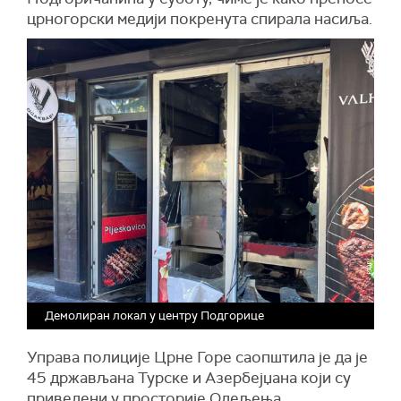
црногорски медији покренута спирала насиља.
Демолиран локал у центру Подгорице
Управа полиције Црне Горе саопштила је да је
45 држављана Турске и Азербејџана који су
приведени у просторије Одељења