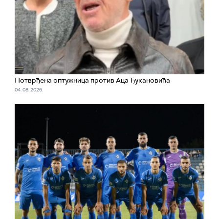
Потврђена оптужница против Аца Ђукановића
04. 08. 2026.