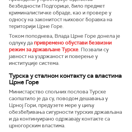
безбедности Подгорице, било предмет
криминалистичке обраде, као и провере у
односу на законитост њиховог боравка на
територији Црне Горе.
Током поподнева, Влада Црне Горе донела је
одлуку да
привремено обустави безвизни
режим за држављане Турске
. Позвали су
јавност на уздржаност и поверење у
институције система.
Турск
а
у сталном контакту са властима
Црне Горе
Министарство спољних послова Турске
саопштило је да су, поводом дешавања у
Црној Гори, предузете мере у циљу
обезбеђивања сигурности турских држављана
и да континуирано одржавају контакте са
црногорским властима.