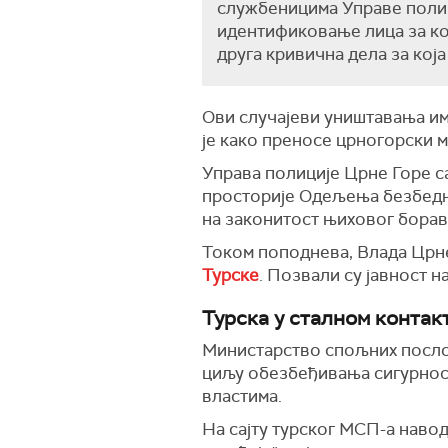
службеницима Управе полиц
идентификовање лица за ко
друга кривична дела за кој
Ови случајеви уништавања им
је како преносе црногорски 
Управа полиције Црне Горе са
просторије Одељења безбедн
на законитост њиховог борав
Током поподнева, Влада Црне
Турске
. Позвали су јавност 
Турск
а
у сталном контак
Министарство спољних послов
циљу обезбеђивања сигурност
властима.
На сајту турског М
СП
-а наво