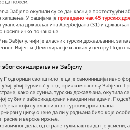
убода ножем.
ља Забјело окупили су се дан касније протестујући з
 хапшења. У рацијама је
приведено чак 45 турских д
 ухапсила држављанина Азербејџана (31) и држављанин
о насилничко понашање.
 на Забјелу, чији је власник турски држављанин, запаљ
еносе Вијести. Демолиран је и локал у центру Подгор
због скандирања на Забјелу
у Подгорици саопштило је да је самоиницијативно ф
 убиј, убиј Турчина" у подгоричком насељу Забјело. Г
стране, како се сумња, турских држављана, окупила с
којој су били забарикадирани наводни нападачи. Подсећ
 објекат који су власништво турских држављана.
ормиран у циљу оцене да ли у радњама било које особ
, расне и верске мржње.
кривичног дела, од стране тужилаштва дат је усмени, а