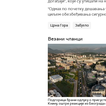
догађаји", који су утицали н
"Одмах по почетку дешавања 
циљем обезбеђивања сигурнос
Црна Гора
Забјело
Везани чланци
Подгорица брани одлуку о присуств
Книну, оштре реакције из Београда 