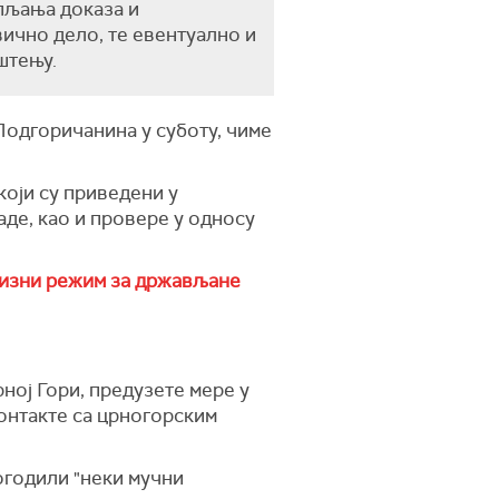
пљања доказа и
ично дело, те евентуално и
штењу.
Подгоричанина у суботу, чиме
који су приведени у
де, као и провере у односу
изни режим за држављане
ној Гори, предузете мере у
онтакте са црногорским
догодили "неки мучни