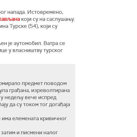
бог напада. Истовремено,
ржављана
који су на саслушању.
а Турске (54), који су
ен је аутомобил. Ватра се
ице у власништву турског
ормирало предмет поводом
рупа грађана, изреволтирана
е у недељу вече испред
ају да су током тог догађаја
е има елемената кривичног
 затим и писмени налог