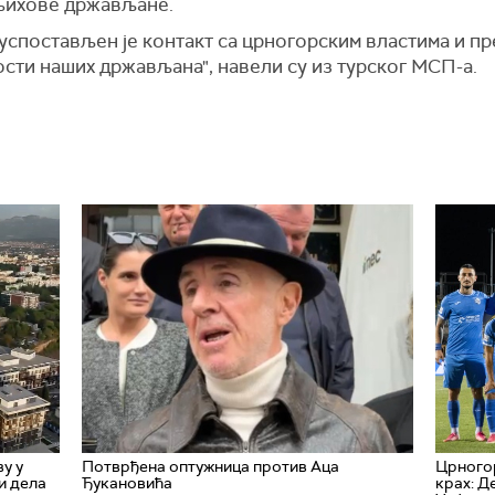
а њихове држављане.
успостављен је контакт са црногорским властима и пр
ти наших држављана", навели су из турског М
СП
-а.
у у
Потврђена оптужница против Аца
Црного
и дела
Ђукановића
крах: Д