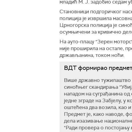
младић М. Ј. задобио седам 
Становници подгоричког насе
полиција је извршила масовна
Црногорска полиција је синоћ
осумњичени за кривично дел
На ауто-плацу "Зерен моторс"
није проширила на остале, пр
држављанина, током ноћи.
ВДТ формирао предмет 
Више државно тужилаштво 
синоћњег скандирања "Убиј,
нападом на суграђанина од 
једне зграде на Забјелу, у 
оштећена два возила, као и
Предмет је, како наводе, ф
дела изазивање националне
"Ради провера о постојању 