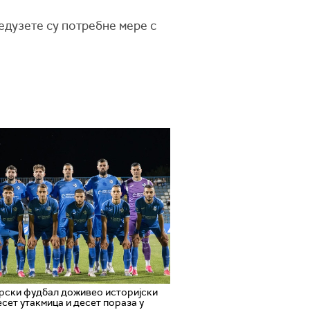
едузете су потребне мере с
рски фудбал доживео историјски
есет утакмица и десет пораза у