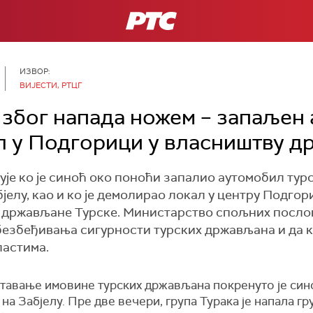
РТС
ИЗВОР:
ВИЈЕСТИ, РТЦГ
због напада ножем – запаљен
 у Подгорици у власништву д
је ко је синоћ око поноћи запалио аутомобил тур
бјелу, као и ко је демолирао локал у центру Подго
 држављане Турске. Министарство спољних послов
обезбеђивања сигурности турских држављана и да 
ластима.
авање имовине турских држављана покренуто је синоћ
а Забјелу. Пре две вечери, група Турака је напала гр