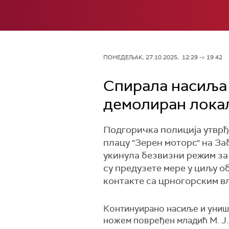
ПОНЕДЕЉАК, 27.10.2025, 12:29 -> 19:42
Спирала насиља 
демолиран локал
Подгоричка полиција утврђу
плацу "Зерен моторс" на За
укинула безвизни режим за
су предузете мере у циљу 
контакте са црногорским в
Континуирано насиље и уништ
ножем повређен младић М. Ј. н