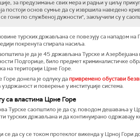
ије, за предузимање свих мера и радњи у циљу прику
ја постоји основ сумње да су извршила наведено крив
а се гони по службеној дужности", закључили су у саоп
овине турских држављана се повезују са нападом на 
медији покренута спирала насиља.
општила је да је 45 држављана Турске и Азербејџана 
ости Подгорице, било предмет криминалистичке обра
ка на територији Црне Горе.
 Горе донела је одлуку да
привремено обустави безв
на уздржаност и поверење у институције система.
ту са властима Црне Горе
а Турске саопштило је да су, поводом дешавања у Цр
и турских држављана и да континуирано одржавају к
ди се да су се током протеклог викенда у Црној Гори 