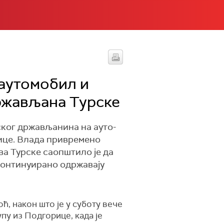
 аутомобил и
ржављана Турске
ског држављанина на ауто-
рице. Влада привремено
а Турске саопштило је да
континуирано одржавају
, након што је у суботу вече
упу из Подгорице, када је