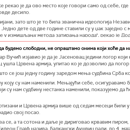
рекао је да ово место које говори само од себе, где 
 овде десило.
ијани, зато што је то била званична идеологија Неза
. Једно дете од две године ставили су у џак заједно с
се у измишљању метода затирања народа", рекао је Дод
оња Градина симбол страдања, које сведочи о системат
да будемо слободни, не опраштамо онима који хоће да 
ли да затру цео један народ, али да је данашње окупљ
 Вучић изјавио је да је Јасеновац једини логор који 
 да не могу да забораве.
ц ушла Црвена армија, упитао ко је дозволио да логор 
д стоји иза слободе, мира и уређене државе Републик
 што се још једну годину заредом мења судбина Срба ко
у коју су нам наменили. Мењајући себе, осигуравамо 
оћете судова и казамата, али нећете уништити народн
ји су нам судбину нестанка наменили, показујемо да ћ
арод заслужује да има јединствену државу, јединствену
а стати уз Јевреје у одбрани њихове слободе и државе.
ртизани и Црвена армија више од седам месеци били у Б
адио свој посао.
им пријатељима страдалницима Јеврејима у одбрани њ
 циљеви. Ништа друго не видимо у ономе што је ради
ва се, а та сотона и даље је дириговао крвавим пиром,
лаве, а онда приказивали у западним медијима да су то
идеон Грајф назива, балкански Аушвиц ради, до 4. маја