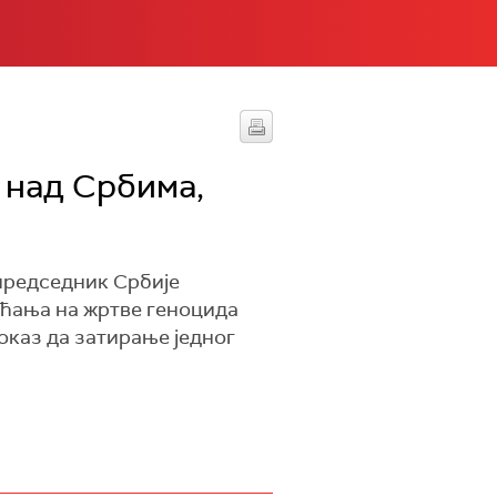
 над Србима,
 председник Србије
ећања на жртве геноцида
оказ да затирање једног