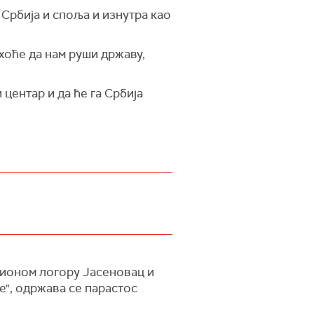
 Србија и споља и изнутра као
хоће да нам руши државу,
центар и да ће га Србија
ионом логору Јасеновац и
е", одржава се парастос