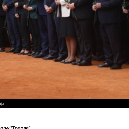
nja
ољу "Тополе”