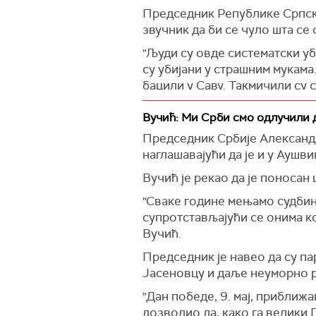
Председник Републике Српске 
звучник да би се чуло шта се
"Људи су овде систематски уб
су убијани у страшним мукама
бацили у Саву. Такмичили су 
Истако је да је Јасеновац, Д
Вучић: Ми Срби смо одлучили 
постоје монструми који су хте
Председник Србије Александар
Рекао је да Срби не мрзе, али
наглашавајући да је и у Аушви
Он је навео да већински наро
Вучић је рекао да је поносан
у региону желе слабу Србију.
"Сваке године мењамо судбин
"Можете да смишљате колико х
супротстављајући се онима ко
не на штету било кога. Овај н
Вучић.
Он је указао и да данас треб
Председник је навео да су па
Јасеновцу и даље неуморно р
"Морамо бити заједно са наш
Готово идентично окружење и
"Дан победе, 9. мај, приближа
радили на Озрену, секли нам г
дозволио да, како га велики Г