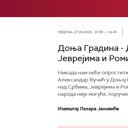
НЕДЕЉА, 27.04.2025, 10:00 -> 14:45
Доња Градина - 
Јеврејима и Ром
Никада нам неће опростити 
Александар Вучић у Доњој 
над Србима, Јеврејима и Ро
народа није могуће, поруч
Извештај Лазара Јановића