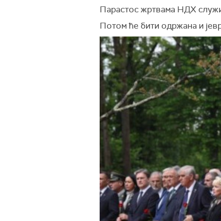
Парастос жртвама НДХ служи
Потом ће бити одржана и јевр