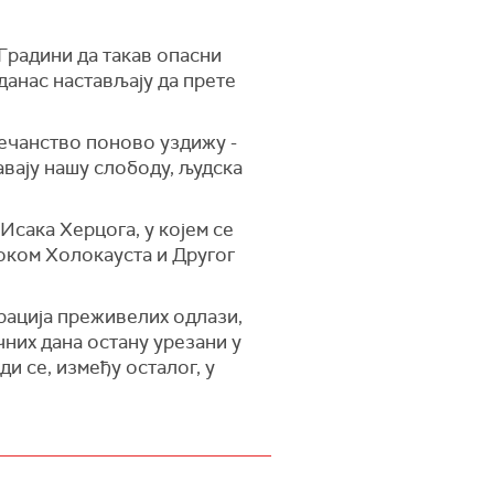
Градини да такав опасни
данас настављају да прете
овечанство поново уздижу -
вају нашу слободу, људска
сака Херцога, у којем се
током Холокауста и Другог
ерација преживелих одлази,
чних дана остану урезани у
ди се, између осталог, у