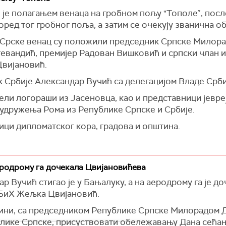
е полагањем венаца на гробном пољу "Тополе”, после
оред тог гробног поља, а затим се очекују званична о
е Срске венац су положили председник Српске Милора
вандић, премијер Радован Вишковић и српски члан и
вијановић.
 Србије Александар Вучић са делегацијом Владе Срби
ли логораши из Јасеновца, као и представници јевреј
 удружења Рома из Републике Српске и Србије.
ци дипломатског кора, градова и општина.
аеродрому га дочекала Цвијановићева
 Вучић стигао је у Бањалуку, а на аеродрому га је д
БиХ Жељка Цвијановић.
дини, са председником Републике Српске Милорадом 
лике Српске, присуствовати обележавању Дана сећањ