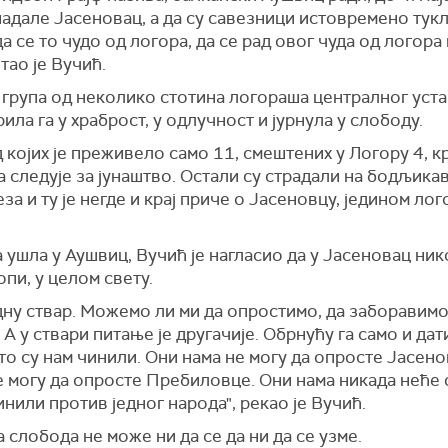
и планове како би оштетили нас", рекао је Додик.
падале Јасеновац, а да су савезници истовремено тук
 се то чудо од логора, да се рад овог чуда од логора
и послата подршка Израелу и јеврејском народу за ист
тао је Вучић.
га група од неколико стотина логораша централног ус
рила га у храброст, у одлучност и јурнула у слободу.
 којих је преживело само 11, смештених у Логору 4, кр
ја следује за јунаштво. Остали су страдали на бодљик
 и ту је негде и крај приче о Јасеновцу, једином лог
 ушла у Аушвиц, Вучић је нагласио да у Јасеновац ник
опи, у целом свету.
едну ствар. Можемо ли ми да опростимо, да заборавим
 у ствари питање је другачије. Обрнућу га само и дат
то су нам чинили. Они нама не могу да опросте Јасено
 могу да опросте Пребиловце. Они нама никада неће о
нили против једног народа", рекао је Вучић.
 слобода не може ни да се да ни да се узме.