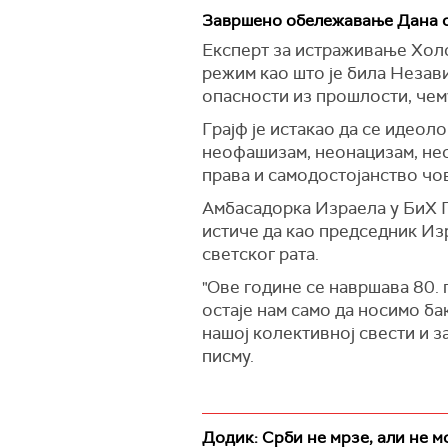
Завршено обележавање Дана с
Експерт за истраживање Холок
режим као што је била Незави
опасности из прошлости, чем
Грајф је истакао да се идеоло
неофашизам, неонацизам, нео
права и самодостојанство чо
Амбасадорка Израела у БиХ Г
истиче да као председник Изр
светског рата.
"Ове године се навршава 80.
остаје нам само да носимо ба
нашој колективној свести и за
писму.
Додик: Срби не мрзе, али не 