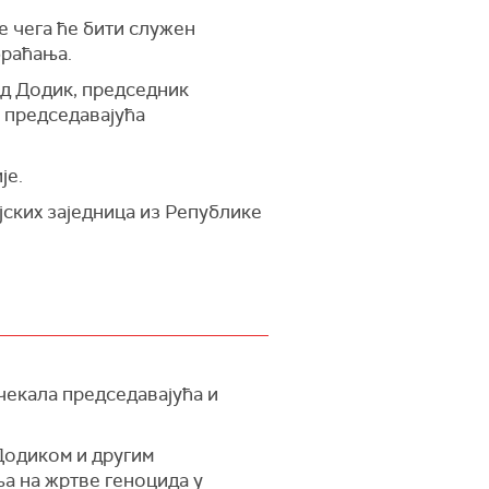
 чега ће бити служен
браћања.
д Додик, председник
 председавајућа
је.
ских заједница из Републике
очекала председавајућа и
Додиком и другим
а на жртве геноцида у