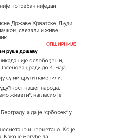
није потребан ниједан
висне Државе Хрватске. Људи
 мачком, свезали и живе
ик.
ОПШИРНИЈЕ
ском убијању и томе да
нам руше државу
ање доказ да то није могуће.
никада није ослобођен и,
Јасеновац ради до 4. маја.
е Српске и Србије и да многи
ју су им други наменили.
будућност нашег народа,
и зов - да буде јединствен,
емо живети", нагласио је
 веру", рекао је Додик.
еограду, а да је "србосек" у
ихове слободе и државе.
о Хамас него оно што су нама
 несметано и неометано. Ко је
 главе које су Срби одсекли.
. Како је могуће да