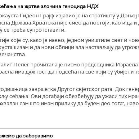
ећања на жртве злочина геноцида НДХ
ауста Гидеон Грајф изјавио је на стратишту у Доњој 
сна Држава Хрватска није смео да постоји, као и да и 
у се треба супротставити.
гије које су, како је навео, једном уништиле свет и ч
усташизам и да нови облици зла настављају да угрожа
вечанства.
алит Пелег прочитала је писмо председника Израела И
аела има дужност да подсећа на све који су убијени 
 годишњица завршетка Другог свјетског рата. Док ген
кљу сећања. Ови догађаји обезбеђују да ужаси тих мра
хвалан сам што имам прилику да будем део тога", наво
можемо да заборавимо