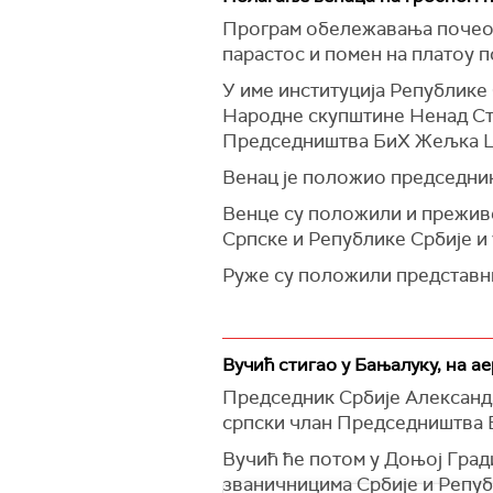
Програм обележавања почео ј
парастос и помен на платоу п
У име институција Републик
Народне скупштине Ненад Сте
Председништва БиХ Жељка Ц
Венац је положио председник
Венце су положили и преживе
Српске и Републике Србије и
Руже су положили представни
Вучић стигао у Бањалуку, на 
Председник Србије Александар
српски члан Председништва 
Вучић ће потом у Доњој Гра
званичницима Србије и Репуб