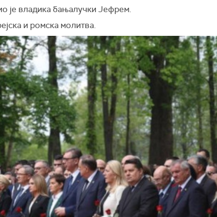
o je владика бањалучки Јефрем.
ејска и ромска молитва.