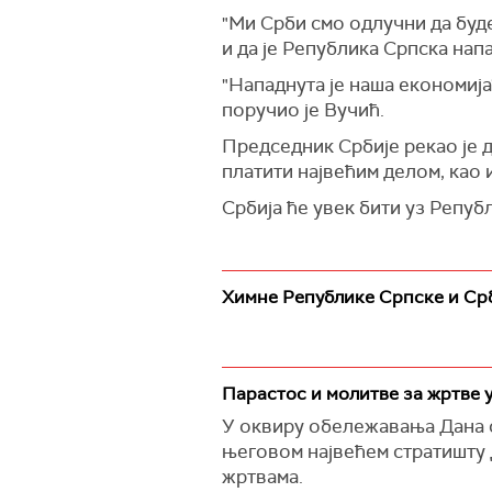
"Ми Срби смо одлучни да буде
и да је Република Српска нап
"Нападнута је наша економија
поручио је Вучић.
Председник Србије рекао је д
платити највећим делом, као 
Србија ће увек бити уз Репуб
Химне Републике Српске и Ср
Парастос и молитве за жртве 
У оквиру обележавања Дана 
његовом највећем стратишту 
жртвама.