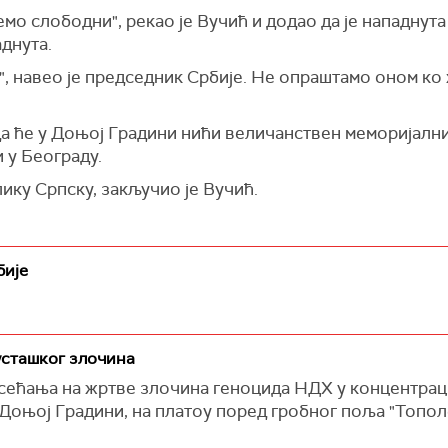
мо слободни", рекао је Вучић и додао да је нападнута
аднута.
", навео је председник Србије. Не опраштамо оном ко 
а ће у Доњој Градини нићи величанствен меморијални 
и у Београду.
лику Српску, закључио је Вучић.
бије
усташког злочина
сећања на жртве злочина геноцида НДХ у концентрац
Доњој Градини, на платоу поред гробног поља "Топол