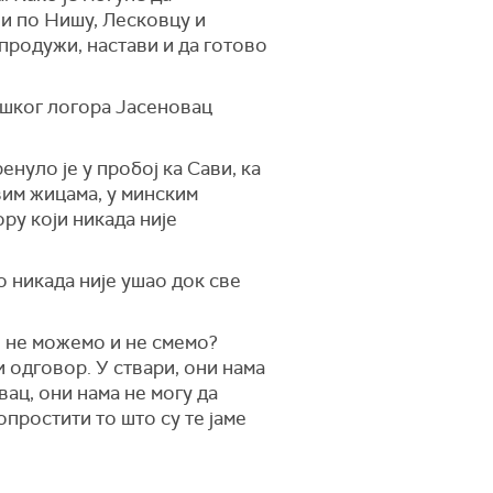
ли по Нишу, Лесковцу и
 продужи, настави и да готово
рајавање у њиховој борби за
ташког логора Јасеновац
енуло је у пробој ка Сави, ка
авим жицама, у минским
ору који никада није
о никада није ушао док све
о не можемо и не смемо?
и одговор. У ствари, они нама
вац, они нама не могу да
простити то што су те јаме