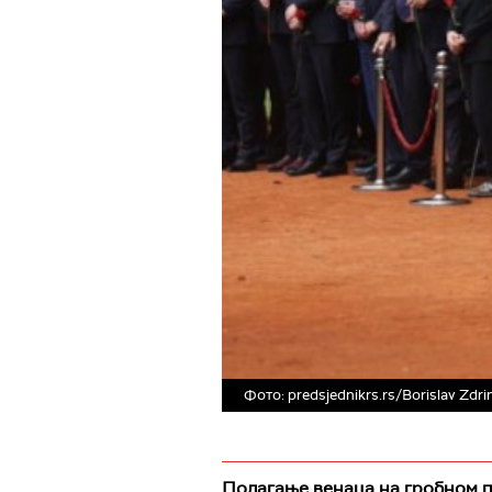
Фото: predsjednikrs.rs/Borislav Zdri
Полагање венаца на гробном п