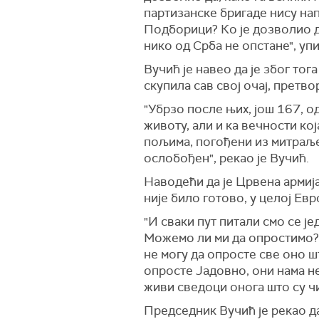
На лажном наративу су правил
партизанске бригаде нису на
Подборици? Ко је дозволио да
Истакао је да данас мора бит
нико од Срба не опстане", упи
државу и нацију.
Вучић је навео да је због то
скупила сав свој очај, претво
"Убрзо после њих, још 167, од
животу, али и ка вечности ко
пољима, погођени из митраљеза
ослобођен", рекао је Вучић.
Наводећи да је Црвена армија
није било готово, у целој Евр
"И сваки пут питали смо се ј
Можемо ли ми да опростимо? А
не могу да опросте све оно ш
опросте Јадовно, они нама не
живи сведоци онога што су чи
Председник Вучић је рекао да