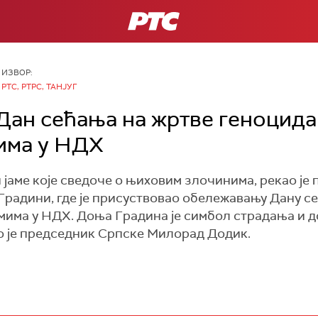
РТС
ИЗВОР:
РТС, РТРС, ТАНЈУГ
Дан сећања на жртве геноцида
има у НДХ
јаме које сведоче о њиховим злочинима, рекао је
Градини, где је присуствовао обележавању Дану с
мима у НДХ. Доња Градина је симбол страдања и д
ио је председник Српске Милорад Додик.