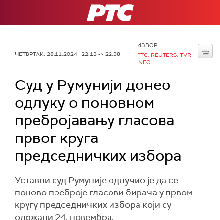
РТС
ИЗВОР:
ЧЕТВРТАК, 28.11.2024, 22:13 -> 22:38
РТС, REUTERS, TVR
INFO
Суд у Румунији донео
одлуку о поновном
пребројавању гласова
првог круга
председничких избора
Уставни суд Румуније одлучио је да се
поново преброје гласови бирача у првом
кругу председничких избора који су
одржани 24. новембра.