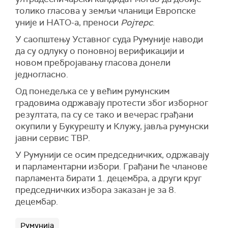
толико гласова у земљи чланици Европске
уније и НАТО-а, преноси
Ројтерс
.
У саопштењу Уставног суда Румуније наводи
да су одлуку о поновној верификацији и
новом пребројавању гласова донели
једногласно.
Од понедељка се у већим румунским
градовима одржавају протести због изборног
резултата, па су се тако и вечерас грађани
окупили у Букурешту и Клужу, јавља румунски
јавни сервис ТВР.
У Румунији се осим председничких, одржавају
и парламентарни избори. Грађани ће чланове
парламента бирати 1. децембра, а други круг
председничких избора заказан је за 8.
децембар.
Румунија