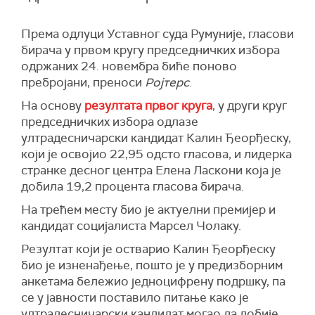
Према одлуци Уставног суда Румуније, гласови
бирача у првом кругу председничких избора
одржаних 24. новембра биће поново
пребројани, преноси
Ројтерс
.
На основу
резултата првог круга
, у други круг
председничких избора одлазе
ултрадесничарски кандидат Калин Ђеорђеску,
који је освојио 22,95 одсто гласова, и лидерка
странке десног центра Елена Ласкони која је
добила 19,2 процента гласова бирача.
На трећем месту био је актуелни премијер и
кандидат социјалиста Марсел Чолаку.
Резултат који је остварио Калин Ђеорђеску
био је изненађење, пошто је у предизборним
анкетама бележио једноцифрену подршку, па
се у јавности поставило питање како је
ултрадесничарски кандидат могао да добије