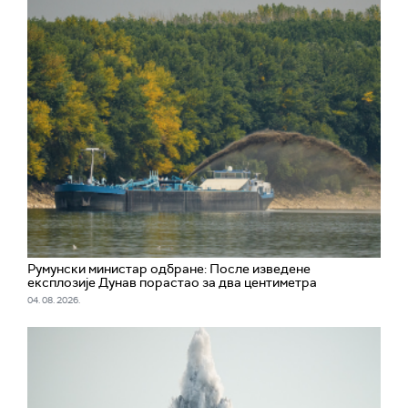
Румунски министар одбране: После изведене
експлозије Дунав порастао за два центиметра
04. 08. 2026.