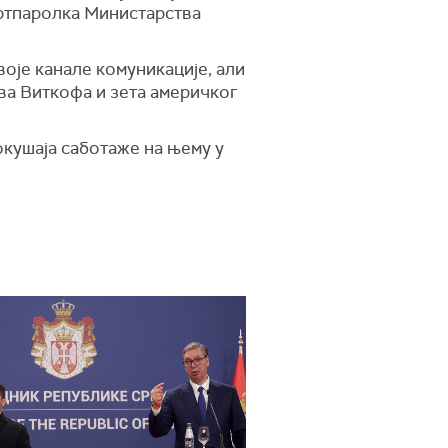
ортпаролка Министарства
оје канале комуникације, али
ва Виткофа и зета америчког
окушаја саботаже на њему у