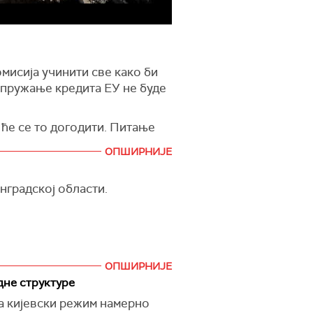
мисија учинити све како би
а пружање кредита ЕУ не буде
 ће се то догодити. Питање
ОПШИРНИЈЕ
бан буде поражен на изборима
нградској области.
потребно да, ако се поступак
 он.
е данас и наша безбедност
ОПШИРНИЈЕ
дне структуре
узети прагматичнији курс
оку од месец дана.
а кијевски режим намерно