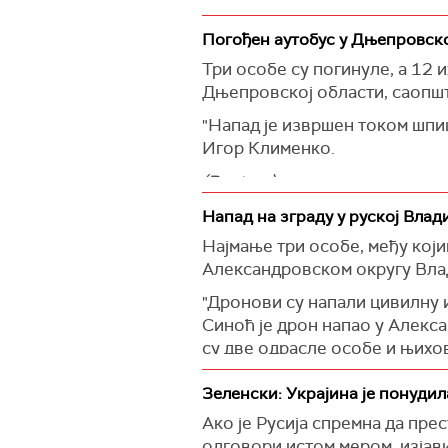
(Ukrinform)
Ахмед Закајев, за којим је р
Погођен аутобус у Дњепровској
Британији.
Три особе су погинуле, а 12 
(РИА, Танјуг)
Дњепровској области, саопшт
"Напад је извршен током шпиц
Игор Клименко.
(Reuters)
Напад на зграду у руској Влад
Најмање три особе, међу којим
Александровском округу Влад
"Дронови су напали цивилну 
Синоћ је дрон напао у Алекса
су две одрасле особе и њихов
"Пожар је угасило Министарс
Зеленски: Украјина је понудил
навео је Авдејев.
Ако је Русија спремна да прес
(Танјуг)
одговори истом мером, изјав