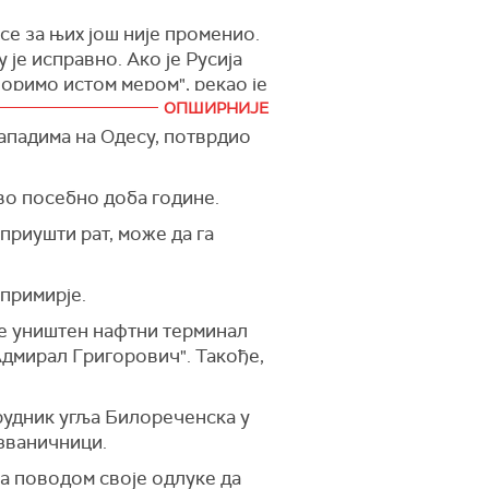
 се за њих још није променио.
је исправно. Ако је Русија
оримо истом мером", рекао је
ОПШИРНИЈЕ
нападима на Одесу, потврдио
них Америчких Држава.
ситуације око Ирана. Земље
ово посебно доба године.
кете ограничавају Русију у
 приушти рат, може да га
примирје.
 је уништен нафтни терминал
Адмирал Григорович". Такође,
 рудник угља Билореченска у
 званичници.
а поводом своје одлуке да