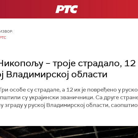
РТС
ИЗВОР:
РТС
Никопољу – троје страдало, 12
ој Владимирској области
. Три особе су страдале, а 12 их је повређено у ру
пштили су украјински званичници. Са друге стране,
у зграду у руској Владимирској области, саопштио