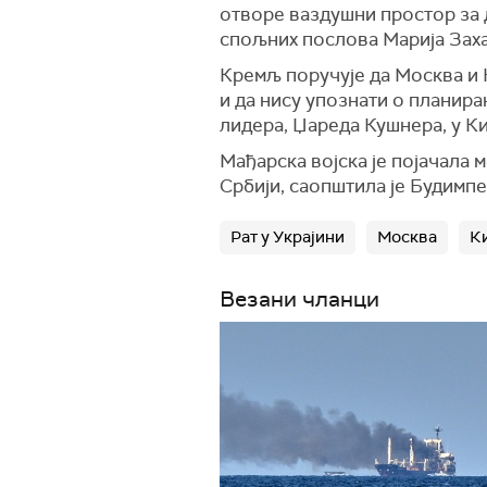
отворе ваздушни простор за 
спољних послова Марија Зах
Кремљ поручује да Москва и К
и да нису упознати о планир
лидера, Џареда Кушнера, у Ки
Мађарска војска је појачала 
Србији, саопштила је Будимпе
Рат у Украјини
Москва
К
Везани чланци