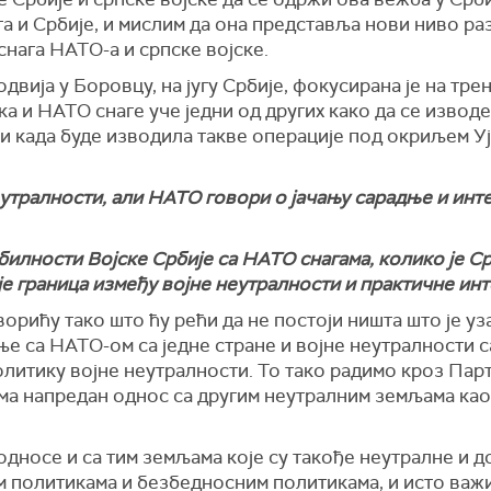
а и Србије, и мислим да она представља нови ниво раз
нага НАТО-а и српске војске.
одвија у Боровцу, на југу Србије, фокусирана је на тр
ска и НАТО снаге уче једни од других како да се извод
ци када буде изводила такве операције под окриљем 
еутралности, али НАТО говори о јачању сарадње и инт
илности Војске Србије са НАТО снагама, колико је Ср
је граница између војне неутралности и практичне ин
ворићу тако што ћу рећи да не постоји ништа што је у
е са НАТО-ом са једне стране и војне неутралности с
олитику војне неутралности. То тако радимо кроз Пар
ма напредан однос са другим неутралним земљама као
односе и са тим земљама које су такође неутралне и 
 политикама и безбедносним политикама, и исто важи 