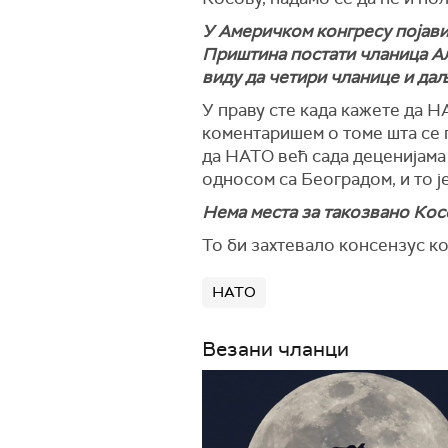
У Америчком конгресу појави
Приштина постати чланица Ал
виду да четири чланице и да
У праву сте када кажете да Н
коментаришем о томе шта се 
да НАТО већ сада деценијама 
односом са Београдом, и то ј
Нема места за такозвано Кос
То би захтевало консензус ко
НАТО
Везани чланци