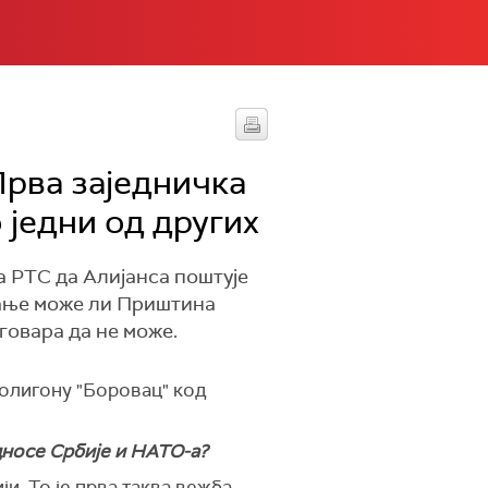
рва заједничка
 једни од других
 РТС да Алијанса поштује
итање може ли Приштина
говара да не може.
 полигону "Боровац" код
дносе Србије и НАТО-а?
и. То је прва таква вежба,