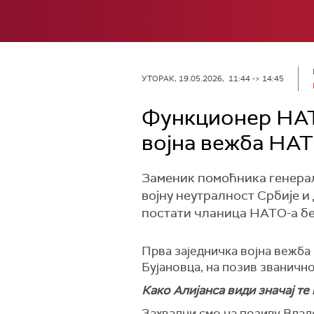
УТОРАК, 19.05.2026, 11:44 -> 14:45
Функционер НАТ
војна вежба НАТ
Заменик помоћника генерал
војну неутралност Србије и
постати чланица НАТО-а бе
Прва заједничка војна вежба 
Бујановца, на позив званично
Како Алијанса види значај те
Захвални смо на позиву Владе