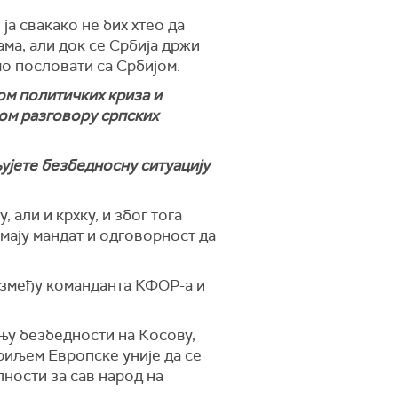
 ја свакако не бих хтео да
ама, али док се Србија држи
мо пословати са Србијом.
ом политичких криза и
ком разговору српских
ујете безбедносну ситуацију
али и крхку, и због тога
мају мандат и одговорност да
између команданта КФОР-а и
њу безбедности на Косову,
криљем Европске уније да се
ности за сав народ на