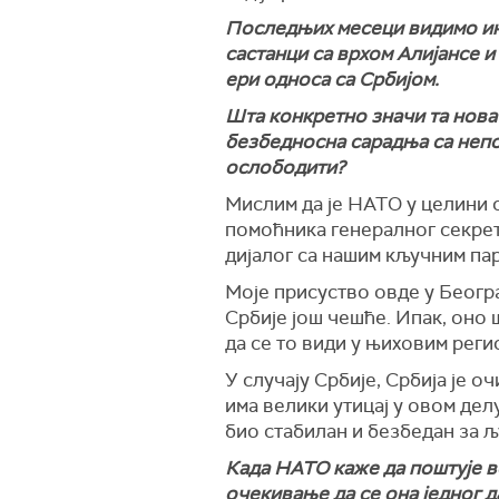
Последњих месеци видимо инт
састанци са врхом Алијансе 
ери односа са Србијом.
Шта конкретно значи та нова 
безбедносна сарадња са непо
ослободити?
Мислим да је НАТО у целини с
помоћника генералног секрета
дијалог са нашим кључним пар
Моје присуство овде у Београ
Србије још чешће. Ипак, оно 
да се то види у њиховим реги
У случају Србије, Србија је 
има велики утицај у овом дел
био стабилан и безбедан за љ
Када НАТО каже да поштује во
очекивање да се она једног 