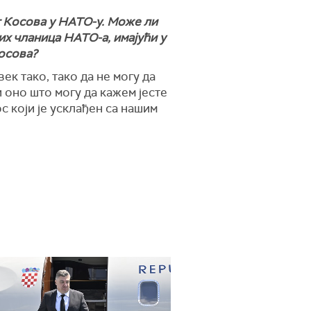
г Косова у НАТО-у. Може ли
их чланица НАТО-а, имајући у
Косова?
ек тако, тако да не могу да
 оно што могу да кажем јесте
с који је усклађен са нашим