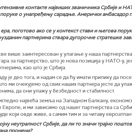
ензивне контакте највиших званичника Србије и НАТ
и поруке о унапређењу сарадње. Амерички амбасадор п
ера, поготово ако се у контекст стави и његова порук
узданим партнерима ствара дугорочне стратешке зави
ве више заинтересован у улагање у наша партнерства.
ра за партнерство, што је нова позиција у НАТО-у, ј
тнерима, као што је Србија.
ду је део тога, и надам се да ћу имати прилику да пос
што ми очекујемо од свих наших партнера јесте да ула
онима, да они улажу у безбедност и стабилност.
очигледно највећа земља на Западном Балкану, економск
у Европе, и ми зависимо од нашег партнерства са Срби
уде који овде живе, а самим тим и за читаву евроатлан
јну неутралност Србије, да ли то значи трајно пошто
дана промени?