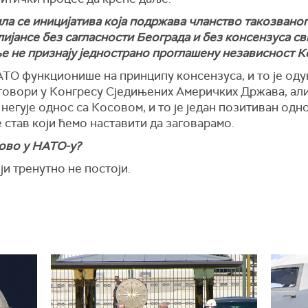
ла се иницијатива која подржава чланство такозвано
ијансе без сагласности Београда и без консензуса св
ље не признају једнострано проглашену независност 
АТО функционише на принципу консензуса, и то је одув
говори у Конгресу Сједињених Америчких Држава, али
негује однос са Косовом, и то је један позитиван одно
е став који ћемо наставити да заговарамо.
ово у НАТО-у?
ји тренутно не постоји.