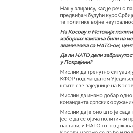
Нашу алијансу, кад је реч о п
предвиђам будући курс Србије
те политике војне неутрално
На Косову и Метохији политич
изборних кампања били на ме
званичника са НАТО-ом, центр
Да ли НАТО дели забринутост
у Покрајини?
Мислим да тренутно ситуацију
КФОР под мандатом Уједињени
штите све заједнице на Косову
Мислим да имамо добар однос
команданта српских оружаних
Мислим да је оно што је сад
јесте да се ојача политички 
настави, и НАТО то подржава.
Косову, надамо се да ће и по