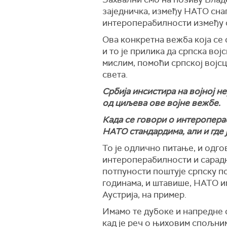
заједничка, између НАТО снаг
интероперабилности између с
Ова конкретна вежба која се 
и то је прилика да српска вој
мислим, помоћи српској војс
света.
Србија инсистира на војној н
од циљева ове војне вежбе.
Када се говори о интеропераб
НАТО стандардима, али и где 
То је одлично питање, и одго
интероперабилности и сарадњ
потпуности поштује српску п
годинама, и штавише, НАТО и
Аустрија, на пример.
Имамо те дубоке и напредне 
кад је реч о њиховим спољним