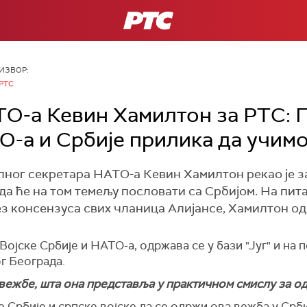
РТС
ИЗВОР:
РТС
О-а Кевин Хамилтон за РТС: П
О-а и Србије прилика да учимо
ног секретара НАТО-а Кевин Хамилтон рекао је за
 да ће на том темељу пословати са Србијом. На п
з консензуса свих чланица Алијансе, Хамилтон од
Војске Србије и НАТО-а, одржава се у бази "Југ" и на
г Београда.
 вежбе, шта она представља у практичном смислу за о
 Србије и српске војске да се одржи ова вежба у Србиј