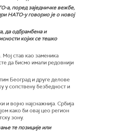
О-а, поред заједничке вежбе,
ри НАТО-у говорио је о новој
а, да одбрамбена и
сности којих се тешко
 Мој став као заменика
есте да бисмо имали редовнији
етим Београд и друге делове
жу у сопствену безбедност и
и и војно најснажнија. Србија
јом како би овај цео регион
тску зону.
вање те позиције или