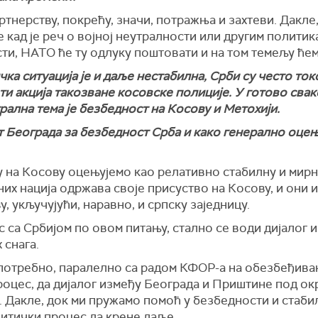
артнерству, покрећу, значи, потражња и захтеви. Дакле,
 кад је реч о војној неутралности или другим политик
сти, НАТО ће ту одлуку поштовати и на том темељу ће
ка ситуација је и даље нестабилна, Срби су често ток
ти акција такозване косовске полиције. У готово сва
ална тема је безбедност на Косову и Метохији.
 Београда за безбедност Срба и како генерално оцењ
 на Косову оцењујемо као релативно стабилну и мирну, 
х нација одржава своје присуство на Косову, и они и
, укључујући, наравно, и српску заједницу.
 са Србијом по овом питању, стално се води дијалог 
 снага.
а потребно, паралелно са радом КФОР-а на обезбеђива
процес, да дијалог између Београда и Приштине под о
 Дакле, док ми пружамо помоћ у безбедности и стабил
литички процес да крене даље.