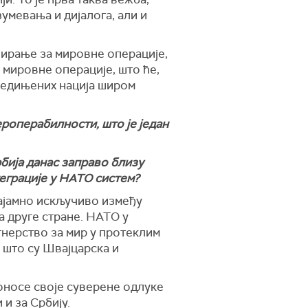
умевања и дијалога, али и
енирање за мировне операције,
е мировне операције, што ће,
Уједињених нација широм
ероперабилности, што је један
бија данас заправо близу
теграције у НАТО систем?
зајамно искључиво између
а друге стране. НАТО у
тнерство за мир у протеклим
 што су Швајцарска и
доносе своје суверене одлуке
и за Србију.