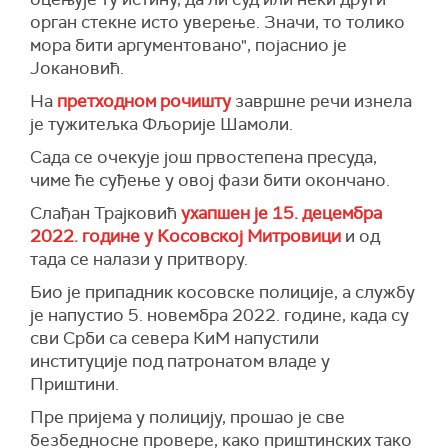
орган стекне исто уверење. Значи, то толико
мора бити аргументовано", појаснио је
Јокановић.
На
претходном рочишту
завршне речи изнела
је тужитељка Фљорије Шамоли.
Сада се очекује још првостепена пресуда,
чиме ће суђење у овој фази бити окончано.
Слађан Трајковић
ухапшен је 15. децембра
2022. године у Косовској Митровици
и од
тада се налази у притвору.
Био је припадник косовске полиције, а службу
је напустио 5. новембра 2022. године, када су
сви Срби са севера КиМ напустили
институције под патронатом владе у
Приштини.
Пре пријема у полицију, прошао је све
безбедносне провере, како приштинских тако