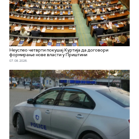
Неуспео четврти покушај Куртија да договори
формирање нове власти у Приштини
07. 08. 2026.