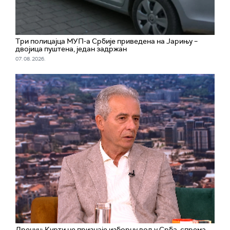
Три полицајца МУП-а Србије приведена на Јарињу –
двојица пуштена, један задржан
07. 08. 2026.
Дрецун: Курти не признаје изборну вољу Срба, спрема