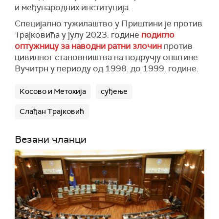
и међународних институција.
Специјално тужилаштво у Приштини је против
Трајковића у јулу 2023. године
подигло
оптужницу за наводни ратни злочин
против
цивилног становништва на подручју општине
Вучитрн у периоду од 1998. до 1999. године.
Косово и Метохија
суђење
Слађан Трајковић
Везани чланци