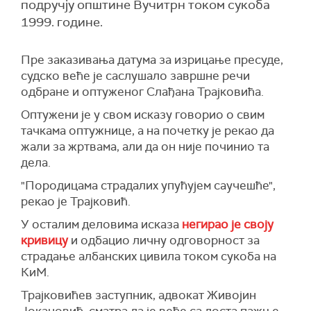
подручју општине Вучитрн током сукоба
1999. године.
Пре заказивања датума за изрицање пресуде,
судско веће је саслушало завршне речи
одбране и оптуженог Слађана Трајковића.
Оптужени је у свом исказу говорио о свим
тачкама оптужнице, а на почетку је рекао да
жали за жртвама, али да он није починио та
дела.
"Породицама страдалих упућујем саучешће",
рекао је Трајковић.
У осталим деловима исказа
негирао је своју
кривицу
и одбацио личну одговорност за
страдање албанских цивила током сукоба на
КиМ.
Трајковићев заступник, адвокат Живојин