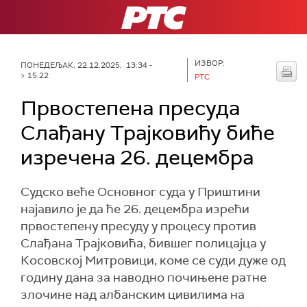
РТС
ИЗВОР:
ПОНЕДЕЉАК, 22.12.2025, 13:34 -
> 15:22
РТС
Првостепена пресуда
Слађану Трајковићу биће
изречена 26. децембра
Судско веће Основног суда у Приштини
најавило је да ће 26. децембра изрећи
првостепену пресуду у процесу против
Слађана Трајковића, бившег полицајца у
Косовској Митровици, коме се суди дуже од
годину дана за наводно почињене ратне
злочине над албанским цивилима на