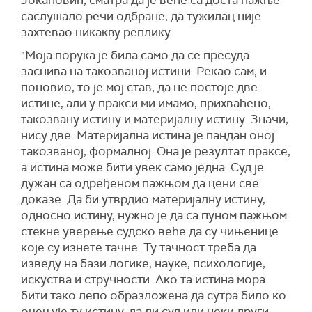
Јокановић, сматра да је веће са доста пажње
саслушало речи одбране, да тужилац није
захтевао никакву реплику.
"Моја порука је била само да се пресуда
заснива на такозваној истини. Рекао сам, и
поновио, то је мој став, да не постоје две
истине, али у пракси ми имамо, прихваћено,
такозвану истину и материјалну истину. Значи,
нису две. Материјална истина је пандан оној
такозваној, формалној. Она је резултат праксе,
а истина може бити увек само једна. Суд је
дужан са одређеном пажњом да цени све
доказе. Да би утврдио материјалну истину,
односно истину, нужно је да са пуном пажњом
стекне уверење судско веће да су чињенице
које су изнете тачне. Ту тачност треба да
изведу на бази логике, науке, психологије,
искуства и стручности. Ако та истина мора
бити тако лепо образложена да сутра било ко
оцењује ту истину, да ли суд или неки други