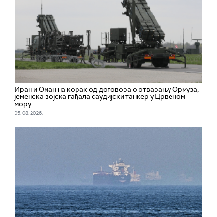
Иран и Оман на корак од договора о отварању Ормуза;
jеменска војска гађала саудијски танкер у Црвеном
мору
05. 08. 2026.