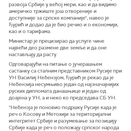
развоја Србије у већој мери, као и да видимо
америчко тржиште још отвореније и
доступније за српске компаније", навео је
Ђурић и додао да је био речио и о економији,
као и о тарифама.
Министар је прецизирао да услуге чине
највећи део размене две земље и да оне
настављају да расту.
Одговарајући на питање о јучерашњем
састанку са сталним представником Русије при
УН Василиј Небензјом, Ђурић је рекао да је
Небензија несумњиво један од најзначајнијих
руских дипломата данашњице и један од
доајена у УН, а и неко ко председава СБ УН.
"Небензја је поновио подршку Русије када је
реч о Косову и Метохији за територијални
интегритет Србије и разумевање за позицију
Србије када је реч о положају српског народа