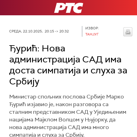
РТС
ИЗВОР:
СРЕДА, 22.10.2025, 20:15 -> 20:32
ТАНЈУГ
Ђурић: Нова
администрација САД има
доста симпатија и слуха за
Србију
Министар спољних послова Србије Марко
Ђурић изјавио је, након разговора са
сталним представником САД у Уједињеним
нацијама Мајклом Волцом у Њујорку, да
нова администрација САД има много
симпатија и слуха за Србију.