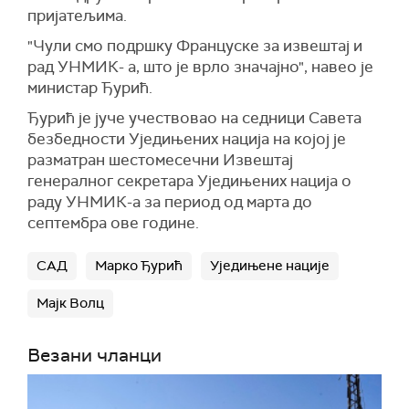
пријатељима.
"Чули смо подршку Француске за извештај и
рад УНМИК- а, што је врло значајно", навео је
министар Ђурић.
Ђурић је јуче учествовао на седници Савета
безбедности Уједињених нација на којој је
разматран шестомесечни Извештај
генералног секретара Уједињених нација о
раду УНМИК-а за период од марта до
септембра ове године.
САД
Марко Ђурић
Уједињене нације
Мајк Волц
Везани чланци