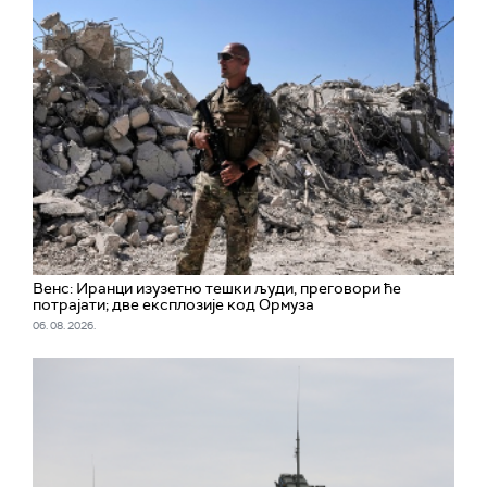
Венс: Иранци изузетно тешки људи, преговори ће
потрајати; две експлозије код Ормуза
06. 08. 2026.