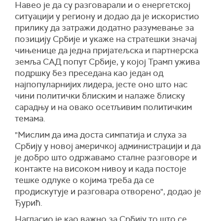
Навео је да су разговарали и о енергетској
ситуацији у региону и додао да је искористио
прилику да затражи додатно разумевање за
позицију Србије и укаже на стратешки значај
чињенице да једна пријатељска и партнерска
земља САД попут Србије, у којој Трамп ужива
подршку без преседана као један од
најпопуларнијих лидера, јесте оно што нас
чини политички блиским и налаже блиску
сарадњу и на овако осетљивим политичким
темама.
"Мислим да има доста симпатија и слуха за
Србију у новој америчкој администрацији и да
је добро што одржавамо сталне разговоре и
контакте на високом нивоу и када постоје
тешке одлуке о којима треба да се
продискутује и разговара отворено", додао је
Ђурић.
Нагласио је као важно за Србију то што се