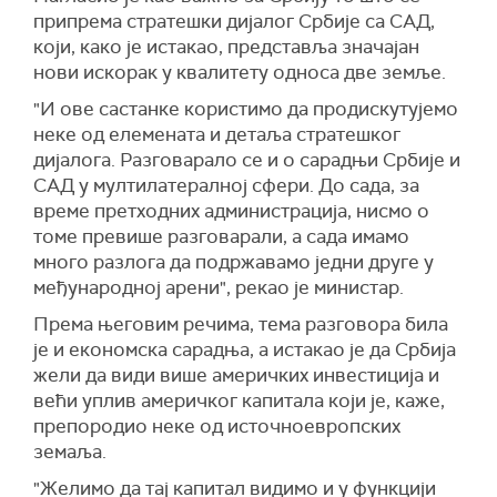
припрема стратешки дијалог Србије са САД,
који, како је истакао, представља значајан
нови искорак у квалитету односа две земље.
"И ове састанке користимо да продискутујемо
неке од елемената и детаља стратешког
дијалога. Разговарало се и о сарадњи Србије и
САД у мултилатералној сфери. До сада, за
време претходних администрација, нисмо о
томе превише разговарали, а сада имамо
много разлога да подржавамо једни друге у
међународној арени", рекао је министар.
Према његовим речима, тема разговора била
је и економска сарадња, а истакао је да Србија
жели да види више америчких инвестиција и
већи уплив америчког капитала који је, каже,
препородио неке од источноевропских
земаља.
"Желимо да тај капитал видимо и у функцији