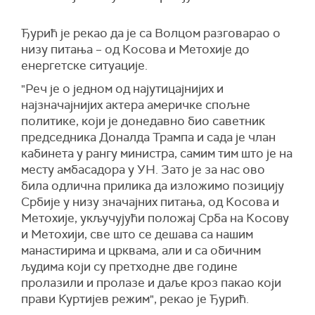
Ђурић је рекао да је са Волцом разговарао о
низу питања – од Косова и Метохије до
енергетске ситуације.
"Реч је о једном од најутицајнијих и
најзначајнијих актера америчке спољне
политике, који је донедавно био саветник
председника Доналда Трампа и сада је члан
кабинета у рангу министра, самим тим што је на
месту амбасадора у УН. Зато је за нас ово
била одлична прилика да изложимо позицију
Србије у низу значајних питања, од Косова и
Метохије, укључујући положај Срба на Косову
и Метохији, све што се дешава са нашим
манастирима и црквама, али и са обичним
људима који су претходне две године
пролазили и пролазе и даље кроз пакао који
прави Куртијев режим", рекао је Ђурић.