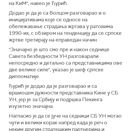
на КиМ", навео је Ђурић.
Додао је да је са Волцом разговарао и о
иницијативама које се односе на
обележавање страдања жртава у ратовима
1990-их, с обзиром на тенденцију да се српске
жртве третирају на еправедан начин.
"Значајно је што смо пре и након седнице
Савета безбедности УН разговарали
непосредно и детаљно са представницима ове
две велике силе", указао је шеф српске
дипломатије.
Ђурић је додао да је разговарао и са
вршиоцем дужности представника Кине у СБ
УН, јер је за Србију и подршка Пекинга
изузетно значајна.
Нагласио је да се јуче на седници СБ УН могао
чути и велики корак напред када је реч о
неким другим стратешким партнерима и