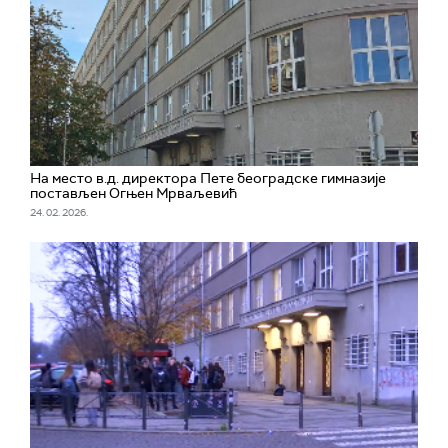
На место в.д. директора Пете београдске гимназије
постављен Огњен Мрваљевић
24. 02. 2026.