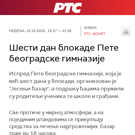
РТС
ИЗВОР:
НЕДЕЉА, 19.10.2025, 15:27 -> 21:56
РТС, ФОНЕТ
Шести дан блокаде Пете
београдске гимназије
Испред Пете београдске гимназије, која је
већ шест дана у блокади, организован је
"Јесењи базар", а подршку ђацима пружили
су родитељи ученика те школе и грађани.
Све протиче у мирној атмосфери, а на
појединим штандовима се прикупљају
средства за лечење најугроженијих. Базар
траје до 18 часова.