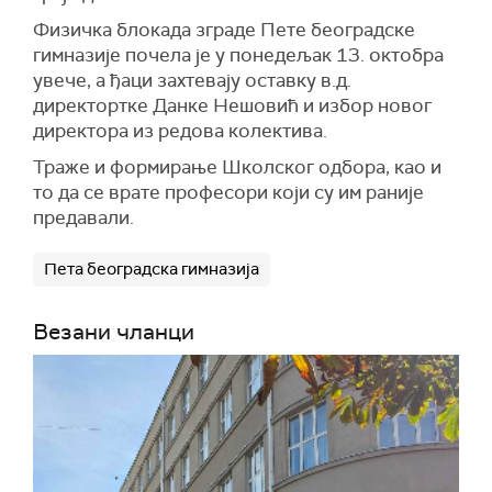
Физичка блокада зграде Пете београдске
гимназије почела је у понедељак 13. октобра
увече, а ђаци захтевају оставку в.д.
директортке Данке Нешовић и избор новог
директора из редова колектива.
Траже и формирање Школског одбора, као и
то да се врате професори који су им раније
предавали.
Пета београдска гимназија
Везани чланци