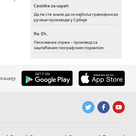
Cestitke za uspeh
Да ли сте знали да се најбоље грамофонске
ручице производе у Србији
Re: Eh...
Лесковачка спржа – производ са
заштићеним географским пореклом
кацију