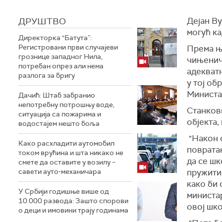
ДРУШТВО
Дејан Ву
могућ ка
Директорка "Батута”:
Регистровани први случајеви
Према њ
грознице западног Нила,
чињенич
потребан опрез али нема
адекватн
разлога за бригу
у тој об
Министа
Дачић: Штаб забранио
непотребну потрошњу воде,
Станков
ситуација са пожарима и
објекта,
водостајем нешто боља
"Након 
Како расхладити аутомобил
поврата
током врућина и шта никако не
да се шк
смете да оставите у возилу –
савети ауто-механичара
пружити 
како би 
У Србији годишње више од
министа
10.000 развода: Зашто спорови
овој шко
о деци и имовини трају годинама