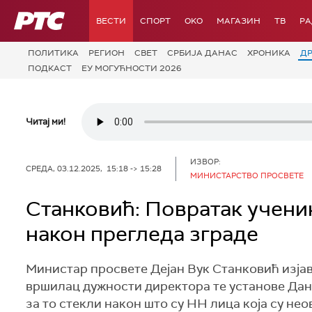
РТС
ВЕСТИ
СПОРТ
OKO
МАГАЗИН
ТВ
Р
ПОЛИТИКА
РЕГИОН
СВЕТ
СРБИЈА ДАНАС
ХРОНИКА
Д
ПОДКАСТ
ЕУ МОГУЋНОСТИ 2026
Читај ми!
ИЗВОР:
СРЕДА, 03.12.2025, 15:18 -> 15:28
МИНИСТАРСТВО ПРОСВЕТЕ
Станковић: Повратак ученик
након прегледа зграде
Министар просвете Дејан Вук Станковић изјави
вршилац дужности директора те установе Данк
за то стекли након што су НН лица која су не