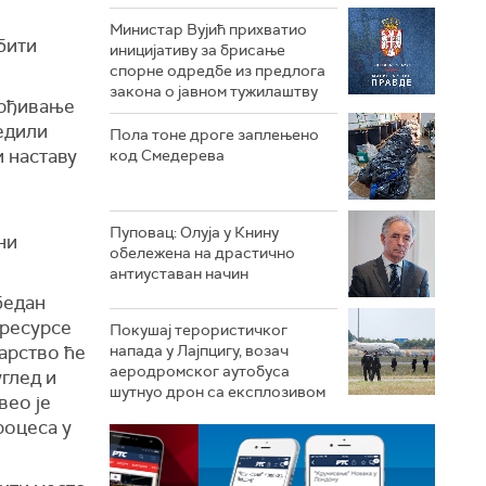
Министар Вујић прихватио
бити
иницијативу за брисање
спорне одредбе из предлога
закона o јавном тужилаштву
врђивање
едили
Пола тоне дроге заплењено
и наставу
код Смедерева
Пуповац: Олуја у Книну
ни
обележена на драстично
антиуставан начин
бедан
 ресурсе
Покушај терористичког
арство ће
напада у Лајпцигу, возач
аеродромског аутобуса
глед и
шутнуо дрон са експлозивом
вео је
роцеса у