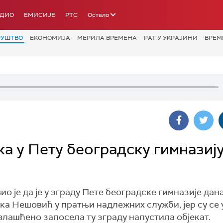
АДИО
ЕМИСИЈЕ
РТС
Остало
РУШТВО
ЕКОНОМИЈА
МЕРИЛА ВРЕМЕНА
РАТ У УКРАЈИНИ
ВРЕМ
а у Пету београдску гимназиј
о је да је у зграду Пете београдске гимназије дан
а Нешовић у пратњи надлежних служби, јер су се
овлашћено запосела ту зграду напустила објекат.