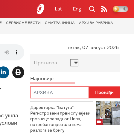
Lat
Eng
Е
СЕРВИСНЕ ВЕСТИ
СМАТРАЧНИЦА
АРХИВА РУБРИКА
петак, 07. август 2026.
Прогноза
Најновије
у
Директорка "Батута”:
Регистровани први случајеви
ас ушла
грознице западног Нила,
 услови
потребан опрез али нема
разлога за бригу