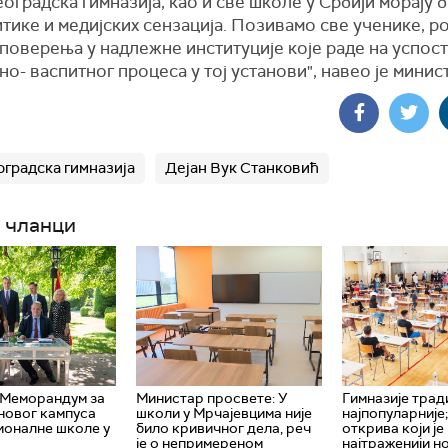
оградска гимназија, као и све школе у Србији морају 
тике и медијских сензација. Позивамо све ученике, 
 поверења у надлежне институције које раде на успо
о- васпитног процеса у тој установи", навео је минис
оградска гимназија
Дејан Вук Станковић
 чланци
 Меморандум за
Министар просвете: У
Гимназије тра
новог кампуса
школи у Мрчајевцима није
најпопуларније
оналне школе у
било кривичног дела, реч
открива који је
је о непримереном
најтраженији н