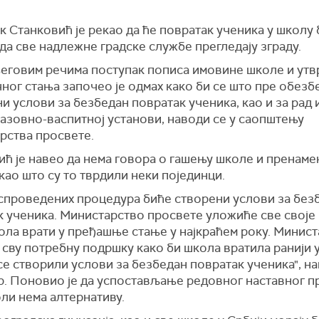
к Станковић је рекао да ће повратак ученика у школу 
да све надлежне градске службе прегледају зграду.
еговим речима поступак пописа имовине школе и ут
ног стања започео је одмах како би се што пре обезб
и услови за безбедан повратак ученика, као и за рад 
разовно-васпитној установи, наводи се у саопштењу
рства просвете.
ић је навео да нема говора о гашењу школе и пренаме
 као што су то тврдили неки појединци.
спроведених процедура биће створени услови за без
к ученика. Министарство просвете уложиће све своје
ола врати у пређашње стање у најкраћем року. Минист
сву потребну подршку како би школа вратила ранији у
се створили услови за безбедан повратак ученика", на
р. Поновио је да успостављање редовног наставног п
ли нема алтернативу.