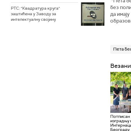
"Пета бе
без поли
РТС: "Квадратура круга"
да имају
заштићена у Заводу за
интелектуалну својину
образовн
Пета бе
Везани
Потписан
изградњу 
Интернаци
Београду