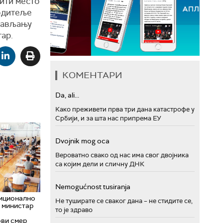
бити место
родитеље
стављању
тар.
КОМЕНТАРИ
Da, ali...
Како преживети прва три дана катастрофе у
Србији, и за шта нас припрема ЕУ
Dvojnik mog oca
Вероватно свако од нас има свог двојника
са којим дели и сличну ДНК
Nemogućnost tusiranja
диционално
Не туширате се сваког дана – не стидите се,
; министар
то је здраво
ови смер