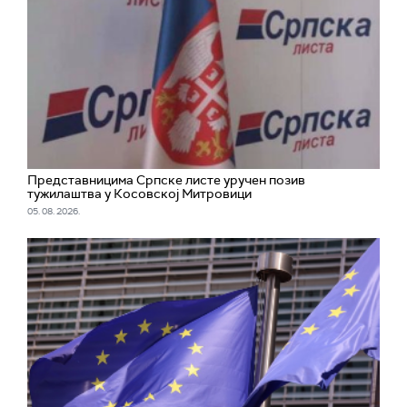
Представницима Српске листе уручен позив
тужилаштва у Косовској Митровици
05. 08. 2026.