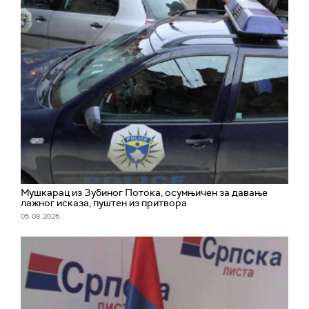
Мушкарац из Зубиног Потока, осумњичен за давање
лажног исказа, пуштен из притвора
05. 08. 2026.