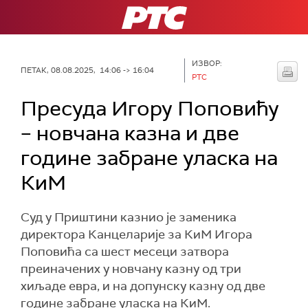
РТС
ИЗВОР:
ПЕТАК, 08.08.2025, 14:06 -> 16:04
РТС
Пресуда Игору Поповићу
– новчана казна и две
године забране уласка на
КиМ
Суд у Приштини казнио је заменика
директора Канцеларије за КиМ Игора
Поповића са шест месеци затвора
преиначених у новчану казну од три
хиљаде евра, и на допунску казну од две
године забране уласка на КиМ.