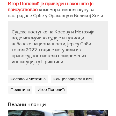
Игор Поповић је приведен након што је
присуствовао
комеморативном скупу за
настрадале Србе у Ораховцу и Великој Хочи.
Судске поступке на Косову и Метохији
воде искључиво судије и тужиоци
албанске националности, јер су Срби
током 2022. године иступили из
правосудног система привремених
институција у Приштини.
Косово и Метохија
Канцеларија за КиМ
Приштина
Игор Поповић
Везани чланци