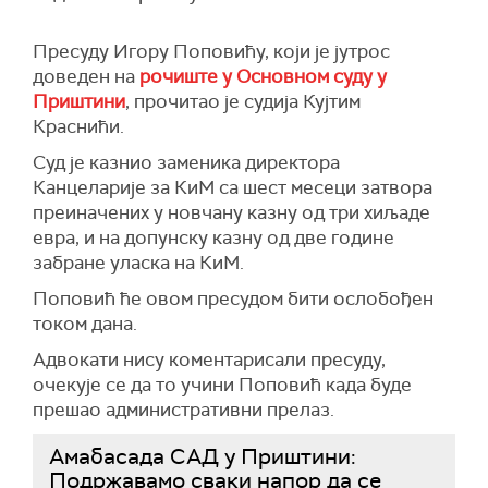
Пресуду Игору Поповићу, који је јутрос
доведен на
рочиште у Основном суду у
Приштини
, прочитао је судија Кујтим
Краснићи.
Суд је казнио заменика директора
Канцеларије за КиМ са шест месеци затвора
преиначених у новчану казну од три хиљаде
евра, и на допунску казну од две године
забране уласка на КиМ.
Поповић ће овом пресудом бити ослобођен
током дана.
Адвокати нису коментарисали пресуду,
очекује се да то учини Поповић када буде
прешао административни прелаз.
Амабасада САД у Приштини:
Подржавамо сваки напор да се