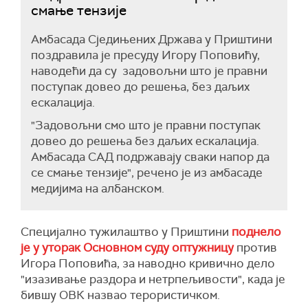
смање тензије
Амбасада Сједињених Држава у Приштини
поздравила је пресуду Игору Поповићу,
наводећи да су задовољни што је правни
поступак довео до решења, без даљих
ескалација.
"Задовољни смо што је правни поступак
довео до решења без даљих ескалација.
Амбасада САД подржавају сваки напор да
се смање тензије", речено је из амбасаде
медијима на албанском.
Специјално тужилаштво у Приштини
поднело
је у уторак Основном суду оптужницу
против
Игора Поповића, за наводно кривично дело
"изазивање раздора и нетрпељивости", када је
бившу ОВК назвао терористичком.