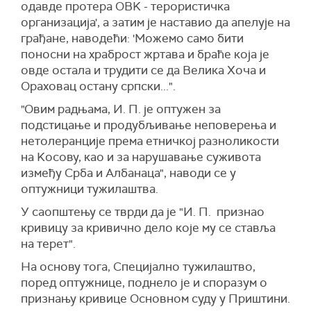
одавде протера ОВK - терористичка
организација', а затим је наставио да апелује на
грађане, наводећи: 'Можемо само бити
поносни на храброст жртава и браће која је
овде остала и трудити се да Велика Хоча и
Ораховац остану српски...".
"Овим радњама, И. П. је оптужен за
подстицање и продубљивање неповерења и
нетолеранције према етничкој разноликости
на Kосову, као и за нарушавање суживота
између Срба и Албанаца", наводи се у
оптужници тужилаштва.
У саопштењу се тврди да је "И. П. признао
кривицу за кривично дело које му се ставља
на терет".
На основу тога, Специјално тужилаштво,
поред оптужнице, поднело је и споразум о
признању кривице Основном суду у Приштини.