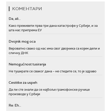
КОМЕНТАРИ
Da, ali...
Како преживети прва три дана катастрофе у Србији, и за
шта нас припрема ЕУ
Dvojnik mog oca
Вероватно свако од нас има свог двојника са којим дели и
сличну ДНК
Nemogućnost tusiranja
Не туширате се сваког дана – не стидите се, то је здраво
Cestitke za uspeh
Да ли сте знали да се најбоље грамофонске ручице
производе у Србији
Re: Eh...