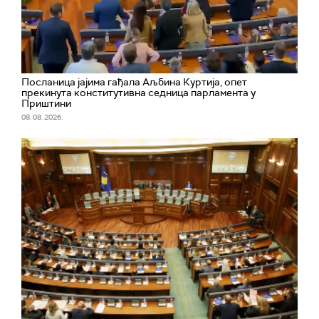
Посланица јајима гађала Аљбина Куртија, опет
прекинута конститутивна седница парламента у
Приштини
08. 08. 2026.