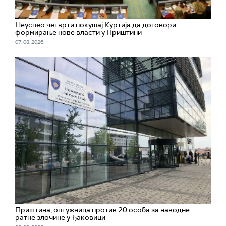
Неуспео четврти покушај Куртија да договори
формирање нове власти у Приштини
07. 08. 2026.
Приштина, оптужница против 20 особа за наводне
ратне злочине у Ђаковици