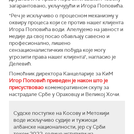
загарантовано, укључујући и Игора Поповића.
"Реч је искључиво о процесном механизму у
оквиру процеса који се против нашег клијента
Игора Поповића води. Апелујемо на јавност и
медије да свој посао обављају савесно и
професионално, лишено
сензационалистичких побуда које могу
угрозити права нашег клијента", нагласио је
Делевић.
Помоћник директора Канцеларије за КиМ
Игор Поповић приведен је након што је
присуствовао
комеморативном скупу за
настрадале Србе у Ораховцу и Великој Хочи.
Судске поступке на Косову и Метохији
воде искључиво судије и тужиоци
албанске националности, јер су Срби
током 2022. године иступили из