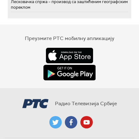
Лесковачка спржа – производ са заштићеним географским
пореклом
Преузмите РТС мобилну апликацију
Радио Телевизија Србије