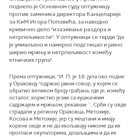
поднело је Основном суду оптужницу
против заменика директора Канцеларије
за КиМ Игора Поповића, за наводно
кривично дело "изазивање раздора и
нетрпељивости". У оптужници се тврди "да
је умишљено и намерно подстицао и јавно
ширио мржњу и нетрпељивост између
етничких група".
Према оптужници, "И. П. је 18. јула око подне
у Ораховцу "одржао јавни говор, у којем се
обратио великом броју грађана, где је, између
осталог, користио језик са хушкачким
садржајем и мржњом, рекавши: '...Срби су овде
страдали у региону Ораховца, Метохије,
Kосова и Метохије, јер су мештани и имају
корене овде и не дозвољавају никоме да их
прогласи окупаторима, дошљацима и да их