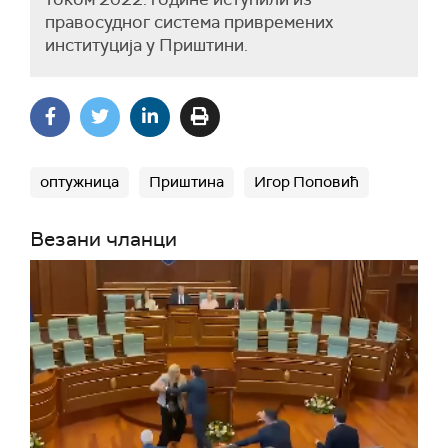
правосудног система привремених
институција у Приштини.
оптужница
Приштина
Игор Поповић
Везани чланци