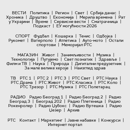
|
|
|
|
ВЕСТИ
Политика
Регион
Свет
Србија данас
|
|
|
|
Хроника
Друштво
Економија
Мерила времена
Рат
|
|
|
|
у Украјини
Време
Сервисне вести
Сматрачница
|
Подкаст
ЕУ могућности 2026
|
|
|
|
СПОРТ
Фудбал
Кошарка
Тенис
Одбојка
|
|
|
|
Рукомет
Ватерполо
Атлетика
Ауто-мото
Остали
|
спортови
Меморијал РТС
|
|
|
МАГАЗИН
Живот
Занимљивости
Музика
|
|
|
|
Технологијa
Путујемо
Свет познатих
Здравље
|
|
|
|
Филм и ТВ
Наука
Природа
Дигитални предузетник
|
За мале велике хероје
Наизглед здрав
|
|
|
|
|
ТВ
РТС 1
РТС 2
РТС 3
РТС Свет
РТС Наука
|
|
|
|
РТС Драма
РТС Живот
РТС Класика
РТС Коло
|
|
РТС Трезор
РТС Музика
РТС Полетарац
|
|
РАДИО
Радио Београд 1
Радио Београд 2
Радио
|
|
|
Београд 3
Београд 202
Радио Плетеница
Радио
|
|
|
Рокенролер
Радио Џубокс
Радио Вртешка
Радио
|
Џезер
Архив
|
|
|
|
РТС
Контакт
Маркетинг
Јавне набавке
Конкурси
Интернет портал