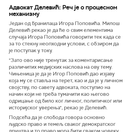
Адвокат Делевић: Реч је о процесном
механизму
Један од бранилаца Игора Поповића. Милош
Делевић рекао је да ће о свим елементима
случаја Игора Поповића говорити тек када се
за то стекну неопходни услови, с обзиром да
је поступак у току.
"Зато ово није тренутак за коментарисање
различитих медијских наслова на ову тему.
Чињеница је да је Игор Поповић дао изјаву
која му се ставља на терет, као и да је у личном
својству, по савету адвоката, поступио на
начин који не треба тумачити као његово
одрицање од било ког личног, политичког или
историјског уверења", рекао је Делевић.
Подсећа да је слобода говора основно
људско право и темељ сваког демократског
друштва и то право мора бити сваком човеку