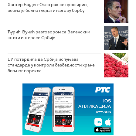
Хантер Бајден: Очев рак се проширио,
веома је болно гледати његову борбу
Ђурић: Вучић разговором са Зеленским
штити интересе Србије
ЕУ потврдила да Србија испуњава
стандарде у контроли безбедности хране
биљног порекла