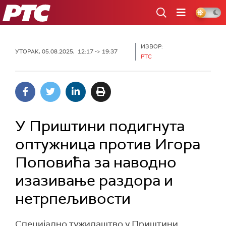
РТС
ИЗВОР:
УТОРАК, 05.08.2025, 12:17 -> 19:37
РТС
У Приштини подигнута
оптужница против Игора
Поповића за наводно
изазивање раздора и
нетрпељивости
Специјално тужилаштво у Приштини