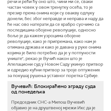
речи и рећи ћу оно што, чини ми се, сваки
частан човек у овом тренутку осећа, то је
презир према онима који су овакву одлуку
донели, бес због неправде и неправа и наду да
ће нас ово натерати да се храбро суочимо са
последицама обојене револуције, односно
боље је да кажем узроцима обојене
револуције, како је припремана, како нам је
отимана држава и како је давана у руке онима
којима је било потребно да је у потпуности
униште", рекао је Вучић након што је
Апелациони суд у Новом Саду укинуо притвор
и одредио кућни притвор за троје оптужених
за покушај рушења уставног поретка Србије.
Вучевић: Блокираћемо зграду суда
од понедељка
Председник СНС-а Милош Вучевић
објавио је на друштвеној мрежи Икс да је