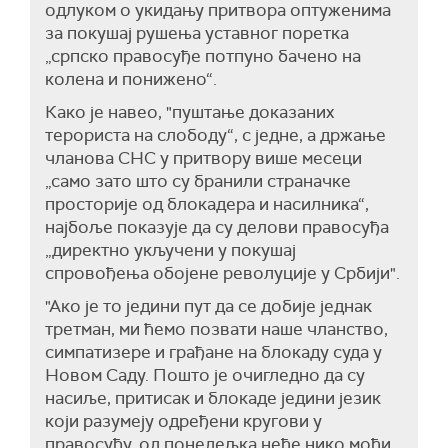
одлуком о укидању притвора оптуженима
за покушај рушења уставног поретка
„српско правосуђе потпуно бачено на
колена и понижено“.
Како је навео, "пуштање доказаних
терориста на слободу“, с једне, а држање
чланова СНС у притвору више месеци
„само зато што су бранили страначке
просторије од блокадера и насилника“,
најбоље показује да су делови правосуђа
„директно укључени у покушај
спровођења обојене револуције у Србији".
"Ако је то једини пут да се добије једнак
третман, ми ћемо позвати наше чланство,
симпатизере и грађане на блокаду суда у
Новом Саду. Пошто је очигледно да су
насиље, притисак и блокаде једини језик
који разумеју одређени кругови у
правосуђу, од понедељка неће нико моћи