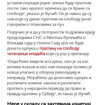
уставни поредак једне земље буду пуштени
после тако кратког времена да се бране са
слободе", указао је Вучић. Он је навео да су
они који су данас пуштени на слободу јасно
говорили о плановима за пуч.
Поручио је и да у потпуности подржава идеју
председника СНС-а Милоша Вучевића о
блокади суда у Новом Саду док не буде
донета одлука о
пуштању на слободу
четворице младића
који су још у притвору.
"Онда ћемо видети шта даље, ово је за нас
велики изазов и ово нам показује колико је
новца улагано у обојену револуцију и
неправду. Мораћемо да доносимо одлуке и
различите измене закона и различите
прописе у народном периоду да право и
правду вратимо у Србију", истакао је Вучић.
Мере у складу са захтевима изнетим