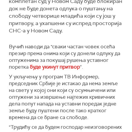
комплетан суд у Новом Саду буде блокиран
док не буде донета одлука о пуштању на
слободу четворице младића који су још у
притвору, а ухапшени су испред просторија
СНС-а у Новом Саду.
Вучић н
аводи
да "сваки частан човек осећа
презир према онима који су донели одлуку да
оптуженима за покушај рушења уставног
поретка
буде укинут притвор
“.
У
укључењу у програм ТВ Информер,
председник Србије је
истакао да нема земље
на свету у којој они који су осумњичени или
оптужени за извршење најтежих кривичних
дела попут напада на уставни поредак једне
земље буду пуштени после тако кратког
времена да се бране са слободе.
"Трудићу се да будем господар неизговорених