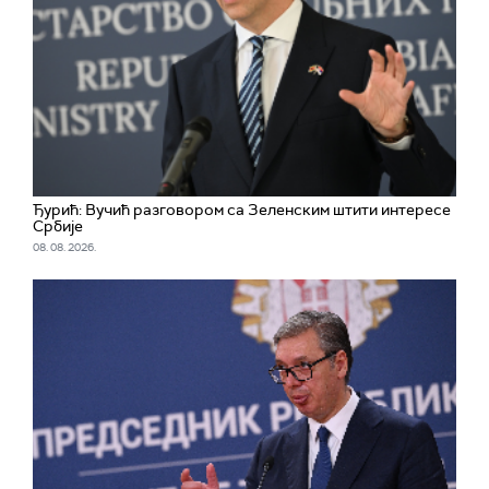
Ђурић: Вучић разговором са Зеленским штити интересе
Србије
08. 08. 2026.