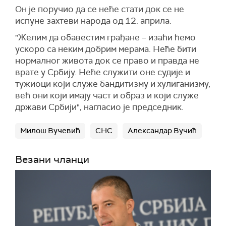
Он је поручио да се неће стати док се не
испуне захтеви народа од 12. априла.
"Желим да обавестим грађане – изаћи ћемо
ускоро са неким добрим мерама. Неће бити
нормалног живота док се право и правда не
врате у Србију. Неће служити оне судије и
тужиоци који служе бандитизму и хулиганизму,
већ они који имају част и образ и који служе
држави Србији", нагласио је председник.
Милош Вучевић
СНС
Александар Вучић
Везани чланци