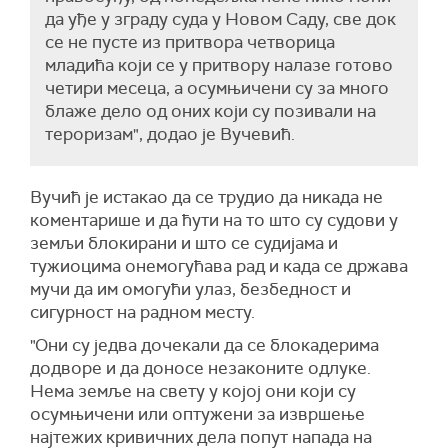
да уђе у зграду суда у Новом Саду, све док
се не пусте из притвора четворица
младића који се у притвору налазе готово
четири месеца, а осумњичени су за много
блаже дело од оних који су позивали на
тероризам", додао је Вучевић.
Вучић је истакао да се трудио да никада не
коментарише и да ћути на то што су судови у
земљи блокирани и што се судијама и
тужиоцима онемогућава рад и када се држава
мучи да им омогући улаз, безбедност и
сигурност на радном месту.
"Они су једва дочекали да се блокадерима
додворе и да доносе незаконите одлуке.
Нема земље на свету у којој они који су
осумњичени или оптужени за извршење
најтежих кривичних дела попут напада на