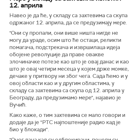
12. априла
Н
авео
је
да ће, у складу са захтевима са скупа
одржаног 12. априла, да се предузимају мере.
"Они су пропали, они више ништа нигде не
могу да ураде, осим што ће остаци, реликти
помагача, подстрекача и извршилаца идеја
обојене револуције да праве овакве
злочиначке потезе као што је овај данас и као
што је овај четири месеца у којем држе момке,
дечаке у притвору ни због чега. Сада ћемо и у
овој области као и у другим областима, у
складу са захтевима са скупа од 12. априла у
Београду, да предузимамо мере",
најавио
је
Вучић.
Како каже,
о тим захтевима
се
мало говори и
дода
је
да је "РТС најпоштеније радио кад је
био у блокади".
"Оног дана кад су одблокирани, почели су