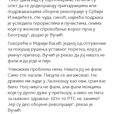
опет да се додворавају припадницима или
подржаваоцима обојене револуције у Србији.
И видећете, гле
ч
уда, синоћ, највећа подршка
је уследила терористима и пучистима, онима
који су желели спровођење војног пуча у
Београду", додао је Вучић.
Говорећи о Марији Васић, једној од оптужених
за покушај рушења уставног поретка, којој је
укинут притвор, Вучић је рекао да јој ништа не
фали и да једе и пије.
"Никаквих проблема нема. Ништа јој не фали.
Само сте лагали. Пицула се ангажовао. Не
држимо ми људе у Јасеновцу као ови, срам вас
било. Њој ништа не фали, али фали момцима
који су дупло дуже у притвору, а нико не пита
за њихово здравље. Што то РТС не занима?
Јер су део обојене револуције", рекао је
Вучић.