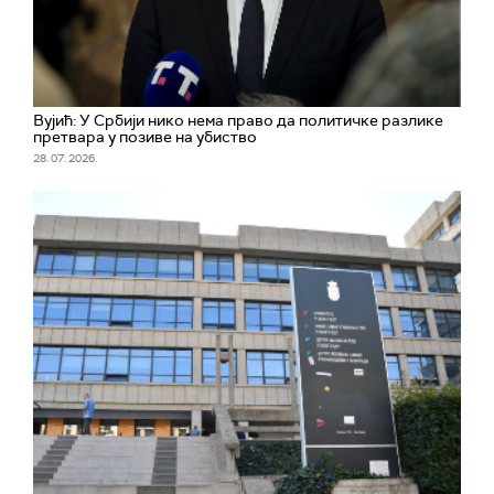
Вујић: У Србији нико нема право да политичке разлике
претвара у позиве на убиство
28. 07. 2026.