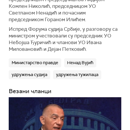
Комлен Николић, председницом УО
Светланом Ненадић и почасним
председником Гораном Илићем.
Испред Форума судија Србије, у разговору са
министром учествовали су председник УО
Небојша Ђуричић и чланови УО Ивана
Миловановић и Дејан Петковић.
Министарство правде
Ненад Вујић
удружења судија
удружења тужилаца
Везани чланци