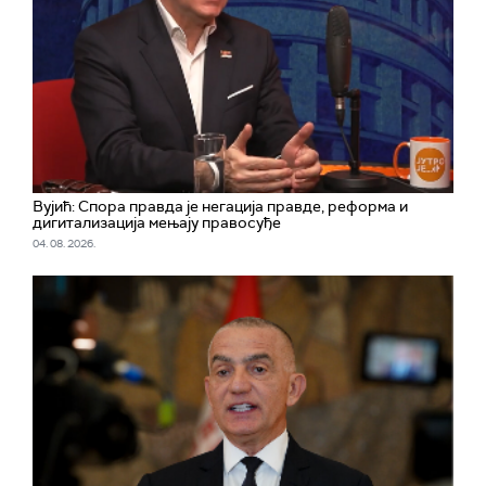
Вујић: Спора правда је негација правде, реформа и
дигитализација мењају правосуђе
04. 08. 2026.