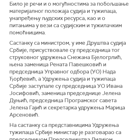
Било је речи и о могућностима за побољшање
материјалног положаја судија и тужилаца,
унапређењу људских ресурса, као и о
питањима у вези са судијским и тужилачким
помоћницима.
Састанку са министром, у име Друштва судија
Србије, присуствовале су председница тог
струковног удружења Снежана Бјелогрлић,
њена заменица Рената Павешковић и
председница Управног одбора (УО) Нада
Ђорђевић, а Удружења судија и тужилаца
Србије заступале су председница УО Ивана
Јосифовић, заменица председнице Јелена
Дуњић, председница Програмског савета
Јелена Гајић и секретарка удружења Марица
Арсеновић.
На састанку са представницима Удружења
тужилаца Србије министар је разговарао са
председницом Председништва Лидијом