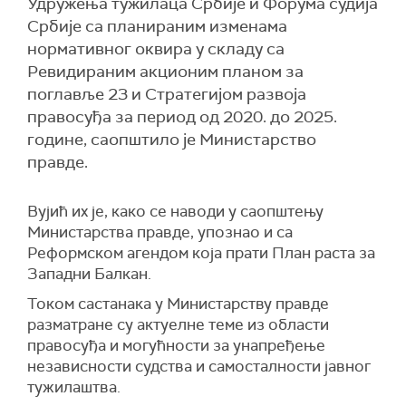
Удружења тужилаца Србије и Форума судија
Србије са планираним изменама
нормативног оквира у складу са
Ревидираним акционим планом за
поглавље 23 и Стратегијом развоја
правосуђа за период од 2020. до 2025.
године, саопштило је Министарство
правде.
Вујић их је, како се наводи у саопштењу
Министарства правде, упознао и са
Реформском агендом која прати План раста за
Западни Балкан.
Током састанака у Министарству правде
разматране су актуелне теме из области
правосуђа и могућности за унапређење
независности судства и самосталности јавног
тужилаштва.