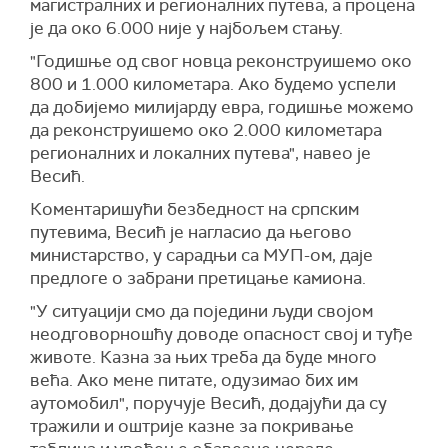
магистралних и регионалних путева, а процена
је да око 6.000 није у најбољем стању.
"Годишње од свог новца реконструишемо око
800 и 1.000 километара. Ако будемо успели
да добијемо милијарду евра, годишње можемо
да реконструишемо око 2.000 километара
регионалних и локалних путева", навео је
Весић.
Коментаришући безбедност на српским
путевима, Весић је нагласио да његово
министарство, у сарадњи са МУП-ом, даје
предлоге о забрани претицање камиона.
"У ситуацији смо да поједини људи својом
неодговорношћу доводе опасност свој и туђе
животе. Казна за њих треба да буде много
већа. Ако мене питате, одузимао бих им
аутомобил", поручује Весић, додајући да су
тражили и оштрије казне за покривање