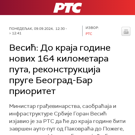
РТС
ИЗВОР:
ПОНЕДЕЉАК, 09.09.2024, 12:30 -
> 12:41
РТС
Весић: До краја године
нових 164 километара
пута, реконструкција
пруге Београд-Бар
приоритет
Министар грађевинарства, саобраћаја и
инфраструктуре Србије Горан Весић
изјавио је за РТС да ће до краја године бити
завршен ауто-пут од Паковраћа до Пожеге,