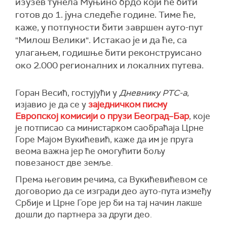
изузев тунела Муњино брдо који ће бити
готов до 1. јуна следеће године. Тиме ће,
каже, у потпуности бити завршен ауто-пут
"Милош Велики". Истакао је и да ће, са
улагањем, годишње бити реконструисано
око 2.000 регионалних и локалних путева.
Горан Весић, гостујући у
Дневнику РТС-а
,
изјавио је да се у
заједничком писму
Европској комисији о прузи Београд–Бар
, које
је потписао са министарком саобраћаја Црне
Горе Мајом Вукићевић, каже да им је пруга
веома важна јер ће омогућити бољу
повезаност две земље.
Према његовим речима, са Вукићевићевом се
договорио да се изгради део ауто-пута између
Србије и Црне Горе јер би на тај начин лакше
дошли до партнера за други део.