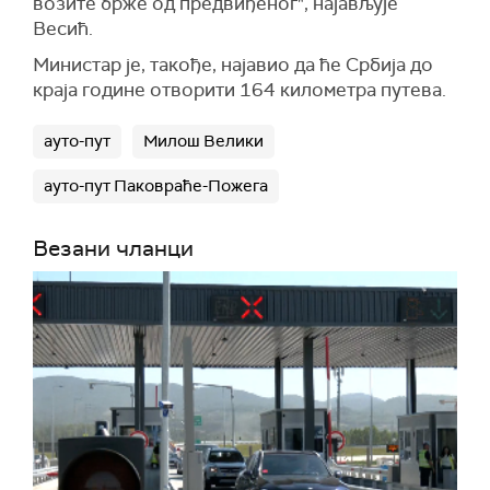
возите брже од предвиђеног", најављује
Весић.
Министар је, такође, најавио да ће Србија до
краја године отворити 164 километра путева.
ауто-пут
Милош Велики
ауто-пут Паковраће-Пожега
Везани чланци