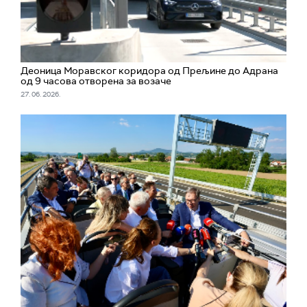
Деоница Моравског коридора од Прељине до Адрана
од 9 часова отворена за возаче
27. 06. 2026.