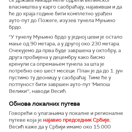
се држава никада неће одрећи већинског
власништва у карго саобраћају, најавивши и да
ће до краја године бити комплетно урађен
ауто-пут до Пожеге, изузев тунела Муњино
брдо.
"У тунелу Муњино брдо у једној цеви је остало
мање од 90 метара, а у другој око 230 метара.
Очекујемо да прва буде завршена у октобру, а
друга пробијена у децембру како бисмо
кренули са опремањем тунела за шта је
потребно око шест месеци. План је да до 1. јун
пустимо ту деоницу у саобраћај. Тиме ће у
потпуност бити завршен ауто-пут 'Милош
Велики'", наводи Весић.
Обнова локалних путева
Говорећи о улагањима у локалне и регионалне
путеве која је
најавио председник Србије
,
Весић каже да у Србији имамо око 15.000