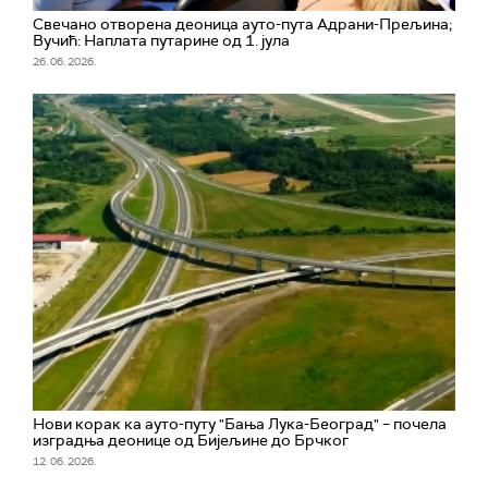
Свечано отворена деоница ауто-пута Адрани-Прељина;
Вучић: Наплата путарине од 1. јула
26. 06. 2026.
Нови корак ка ауто-путу "Бања Лука-Београд" – почела
изградња деонице од Бијељине до Брчког
12. 06. 2026.