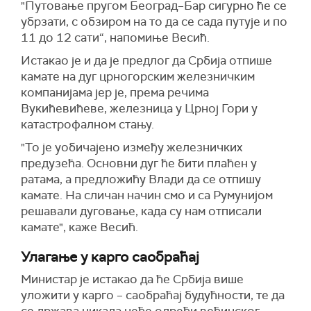
"Путовање пругом Београд–Бар сигурно ће се
убрзати, с обзиром на то да се сада путује и по
11 до 12 сати“, напомиње Весић.
Истакао је и да је предлог да Србија отпише
камате на дуг црногорским железничким
компанијама јер је, према речима
Вукићевићеве, железница у Црној Гори у
катастрофалном стању.
"То је уобичајено између железничких
предузећа. Основни дуг ће бити плаћен у
ратама, а предложићу Влади да се отпишу
камате. На сличан начин смо и са Румунијом
решавали дуговање, када су нам отписали
камате", каже Весић.
Улагање у карго саобраћај
Министар је истакао да ће Србија више
уложити у карго – саобраћај будућности, те да