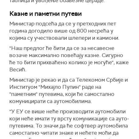
таблица и увођење обавезне цераде.
Казне и паметни путеви
Министар подсећа да се у претходних пет
година догодило више од 800 несрећа у
којима су учествовали шлепери и камиони.
"Наш предлог ће бити да се за несавесне
возаче максимално повећају казне. Сигурно
ће то бити прихваћено колико је могуће", каже
Весић.
Министар је рекао и да са Телекомом Србије и
Институом "Михајло Пупин" раде на
"паметним" путевима, који ће самостално
комуницирати са аутомобилима.
"У ЕУ се више неће производити аутомобили
који неће имати ту врсту комуникације са ауто-
путевима. То значи да ће софтвер аутомобила
самостално читати знаке и нећете моћи да