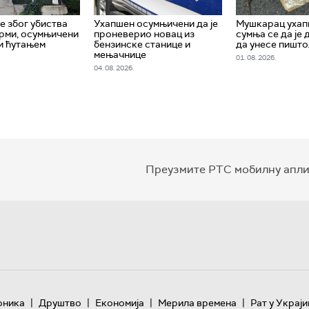
 због убиства
Ухапшен осумњичени да је
Мушкарац ухап
рми, осумњичени
проневерио новац из
сумња се да је
и ћутањем
бензинске станице и
да унесе пишто
мењачнице
01. 08. 2026.
04. 08. 2026.
Преузмите РТС мобилну апли
|
|
|
|
оника
Друштво
Економија
Мерила времена
Рат у Украји