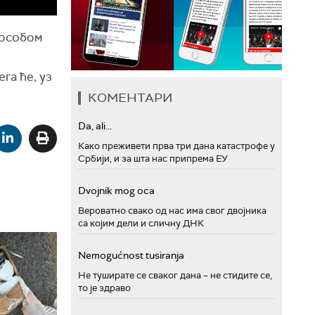
 особом
га ће, уз
КОМЕНТАРИ
Da, ali...
Како преживети прва три дана катастрофе у
Србији, и за шта нас припрема ЕУ
Dvojnik mog oca
Вероватно свако од нас има свог двојника
са којим дели и сличну ДНК
Nemogućnost tusiranja
Не туширате се сваког дана – не стидите се,
то је здраво