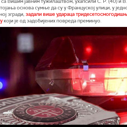
са Вишим јавним тужилаштвом, ухапсили С. Р. (40) и В. 
тојања основа сумње да су у Француској улици, у једн
ној згради,
задали више удараца тридесетосмогодиш
у
који је од задобијених повреда преминуо.