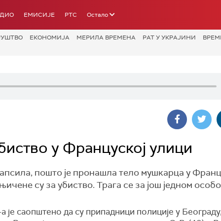
АДИО
ЕМИСИЈЕ
РТС
Остало
РУШТВО
ЕКОНОМИЈА
МЕРИЛА ВРЕМЕНА
РАТ У УКРАЈИНИ
ВРЕМ
биство у Француској улици
ухапсила, пошто је пронашла тело мушкарца у Франц
ичене су за убиство. Трага се за још једном особо
 је саопштено да су припадници полиције у Београду,