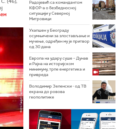
С. (46),
Радојевић са командантом
ој
КФОР-а о безбедносној
ситуацији у Северној
њем
Митровици
Ухапшен у Београду
осумњичени за злостављање и
мучење, одређен му је притвор
од 30 дана
Европа на удару суше – Дунав
и Рајна на историјском
минимуму, трпе енергетика и
привреда
Володимир Зеленски - од ТВ
екрана до ровова
геополитике