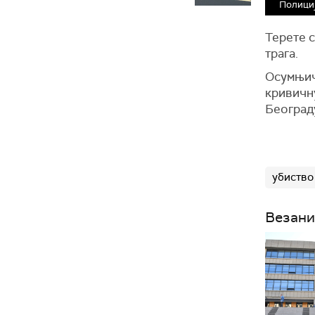
Полициј
Терете с
трага.
Осумњич
кривичн
Београд
убиство
Везани