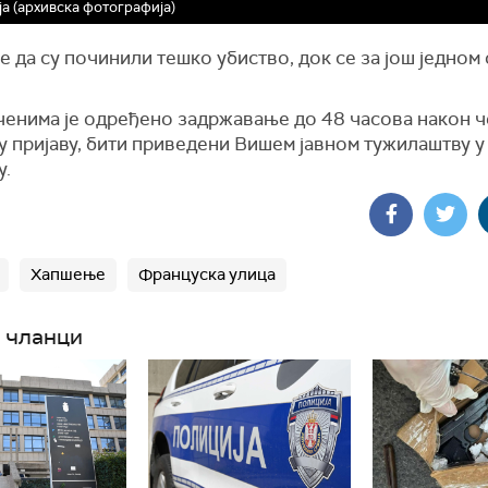
а (архивска фотографија)
е да су починили тешко убиство, док се за још једном
енима је одређено задржавање до 48 часова након че
у пријаву, бити приведени Вишем јавном тужилаштву у
у.
Хапшење
Француска улица
 чланци