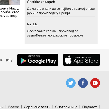
Cestitke za uspeh
шен у Нишу,
Да ли сте знали да се најбоље грамофонске
 дроном хтео
ручице производе у Србији
љ у затвор
Re: Eh...
Лесковачка спржа – производ са
заштићеним географским пореклом
кацију
|
|
|
|
|
ни
Време
Сервисне вести
Сматрачница
Подкаст