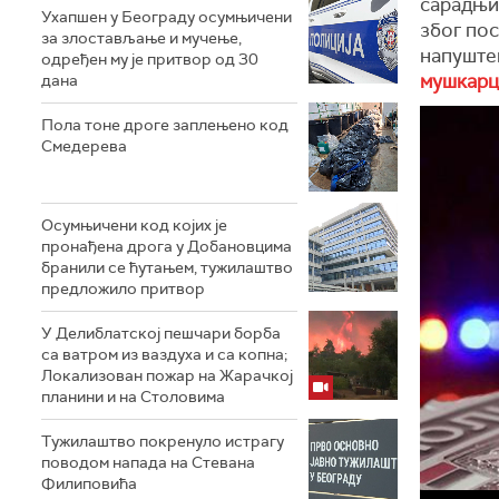
сарадњи 
Ухапшен у Београду осумњичени
због пос
за злостављање и мучење,
напуште
одређен му је притвор од 30
мушкарц
дана
Пола тоне дроге заплењено код
Смедерева
Осумњичени код којих је
пронађена дрога у Добановцима
бранили се ћутањем, тужилаштво
предложило притвор
У Делиблатској пешчари борба
са ватром из ваздуха и са копна;
Локализован пожар на Жарачкој
планини и на Столовима
Тужилаштво покренуло истрагу
поводом напада на Стевана
Филиповића