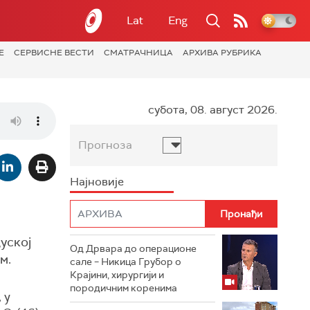
Lat
Eng
Е
СЕРВИСНЕ ВЕСТИ
СМАТРАЧНИЦА
АРХИВА РУБРИКА
субота, 08. август 2026.
Прогноза
Најновије
уској
Од Дрвара до операционе
м.
сале – Никица Грубор о
Крајини, хирургији и
породичним коренима
 у