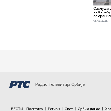
Саслушање
на Карабу
се бранил
05. 08. 2026.
Радио Телевизија Србије
|
|
|
|
ВЕСТИ
Политика
Регион
Свет
Србија данас
Хр