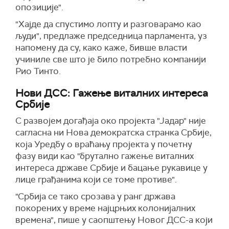
опозиције".
"Хајде да спустимо лопту и разговарамо као
људи", предлаже председница парламента, уз
напомену да су, како каже, бивше власти
учиниле све што је било потребно компанији
Рио Тинто.
Нови ДСС: Гажење виталних интереса
Србије
С развојем догађаја око пројекта "Јадар" није
сагласна ни Нова демократска странка Србије,
која Уредбу о враћању пројекта у почетну
фазу види као "брутално гажење виталних
интереса државе Србије и бацање рукавице у
лице грађанима који се томе противе".
"Србија се тако срозава у ранг држава
покорених у време најцрњих колонијалних
времена", пише у саопштењу Новог ДСС-а који