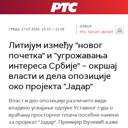
РТС
ИЗВОР:
СРЕДА, 17.07.2024, 15:10 -> 21:09
РТС, ТАНЈУГ, ФОНЕТ
Литијум између "новог
почетка" и "угрожавања
интереса Србије" – окршај
власти и дела опозиције
око пројекта "Јадар"
Власт и део опозиције различито виде
владино усвајање одлуке Уставног суда о
враћању просторног плана посебне намене
за пројекат "Јадар". Премијер Вучевић каже