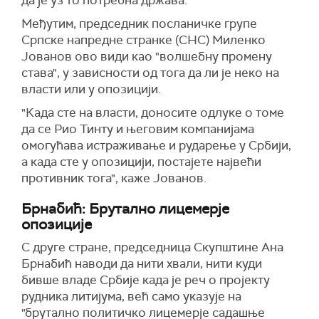
да је уз то потребна држава.
Међутим, председник посланичке групе
Српске напредне странке (СНС) Миленко
Јованов ово види као "волшебну промену
става", у зависности од тога да ли је неко на
власти или у опозицији.
"Када сте на власти, доносите одлуке о томе
да се Рио Тинту и његовим компанијама
омогућава истраживање и рударење у Србији,
а када сте у опозицији, постајете највећи
противник тога", каже Јованов.
Брнабић: Брутално лицемерје
опозиције
С друге стране, председница Скупштине Ана
Брнабић наводи да нити хвали, нити куди
бивше владе Србије када је реч о пројекту
рудника литијума, већ само указује на
"брутално политичко лицемерје садашње