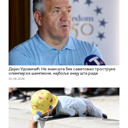
Дејан Удовичић: Не знам шта бих саветовао троструке
олимпијске шампионе, најбоље знају шта раде
03. 08. 2026.