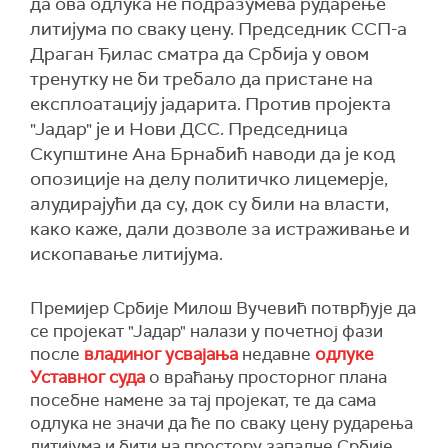
да ова одлука не подразумева рударење
литијума по сваку цену. Председник ССП-а
Драган Ђилас сматра да Србија у овом
тренутку не би требало да пристане на
експлоатацију јадарита. Против пројекта
"Јадар" је и Нови ДСС. Председница
Скупштине Ана Брнабић наводи да је код
опозиције на делу политичко лицемерје,
алудирајући да су, док су били на власти,
како каже, дали дозволе за истраживање и
ископавање литијума.
Премијер Србије Милош Вучевић потврђује да
се пројекат "Јадар" налази у почетној фази
после
владиног усвајања
недавне
одлуке
Уставног суда
о враћању просторног плана
посебне намене за тај пројекат, те да сама
одлука не значи да ће по сваку цену рударења
литијума и бити на простору западне Србије.