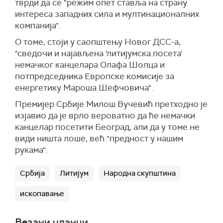
тврди да се "режим опет ставља на страну
интереса западних сила и мултинационалних
компанија".
О томе, стоји у саопштењу Новог ДСС-а,
"сведочи и најављена 'литијумска посета'
немачког канцелара Олафа Шолца и
потпредседника Европске комисије за
енергетику Мароша Шефчовича".
Премијер Србије Милош Вучевић претходно је
изјавио да је врло вероватно да ће немачки
канцелар посетити Београд, али да у томе не
види ништа лоше, већ "предност у нашим
рукама".
Србија
Литијум
Народна скупштина
ископавање
Везани чланци