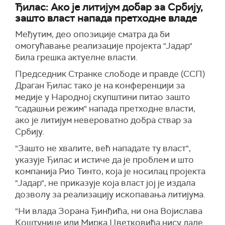
Ђилас: Ако је литијум добар за Србију,
зашто власт напада претходне владе
Међутим, део опозиције сматра да би
омогућавање реализације пројекта "Јадар"
била грешка актуелне власти.
Председник Странке слободе и правде (ССП)
Драган Ђилас тако је на конференцији за
медије у Народној скупштини питао зашто
"садашњи режим" напада претходне власти,
ако је литијум невероватно добра ствар за
Србију.
"Зашто не хвалите, већ нападате ту власт",
указује Ђилас и истиче да је проблем и што
компанија Рио Тинто, која је носилац пројекта
"Јадар", не приказује која власт јој је издала
дозволу за реализацију ископавања литијума.
"Ни влада Зорана Ђинђића, ни она Војислава
Коштунице или Мирка Цветковића нису дале