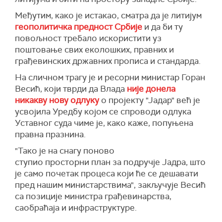
Међутим, како је истакао, сматра да је литијум
геополитичка предност Србије
и да би ту
повољност требало искористити уз
поштовање свих еколошких, правних и
грађевинских државних прописа и стандарда.
На сличном трагу је и ресорни министар Горан
Весић, који тврди да Влада
није донела
никакву нову одлуку
о пројекту "Јадар" већ је
усвојила Уредбу којом се спроводи одлука
Уставног суда чиме је, како каже, попуњена
правна празнина.
"Тако је
на снагу поново
ступио
просторни
план за подручје Јадра, што
је само почетак процеса који ће се дешавати
пред нашим министарствима", закључује Весић
са позиције министра грађевинарства,
саобраћаја и инфраструктуре.