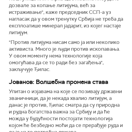
дозвале за копање литијума, већ за
истраживање", каже председник ССП-а уз
нагласак да у овом тренутку Србија не треба да
експлоатише минерал јадарит, из којег настаје
литијум.
"Против литијума нисам само ја или неколико
активиста. Много је људи против ископавања.
У овом моменту нема технологије која
омогућава да се то ради без загађења",
закључује Ђилас.
Јованов: Волшебна промена става
Упитан о изјавама на које се позивају државни
званичници, да је некада хвалио литијум, а
данас је против, Ђилас сматра да су природна
и рудна богатства важна за Србију и да ће
можда у будућности постојати технологија
којом ће безбедно моћи да се прерађује руда и