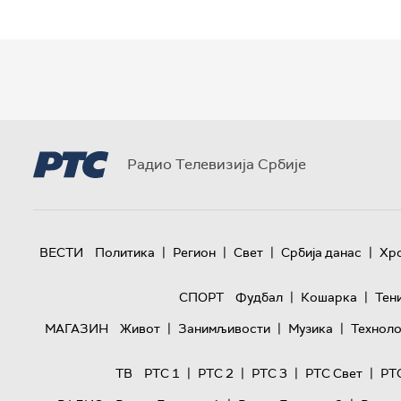
Радио Телевизија Србије
|
|
|
|
ВЕСТИ
Политика
Регион
Свет
Србија данас
Хр
|
|
СПОРТ
Фудбал
Кошарка
Тен
|
|
|
МАГАЗИН
Живот
Занимљивости
Музика
Техноло
|
|
|
|
ТВ
РТС 1
РТС 2
РТС 3
РТС Свет
РТ