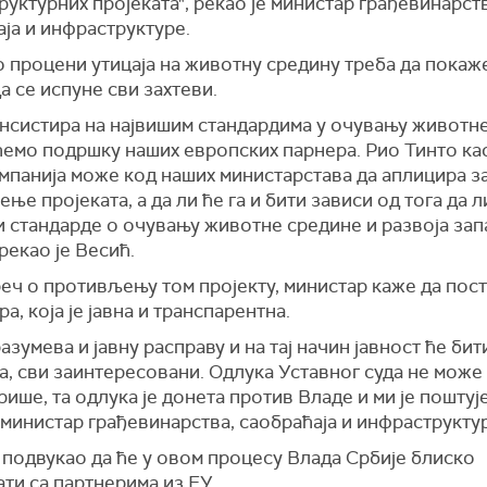
уктурних пројеката", рекао је министар грађевинарств
ја и инфраструктуре.
о процени утицаја на животну средину треба да покаже
а се испуне сви захтеви.
инсистира на највишим стандардима у очувању животн
ћемо подршку наших европских парнера. Рио Тинто као
мпанија може код наших министарстава да аплицира з
ње пројеката, а да ли ће га и бити зависи од тога да л
и стандарде о очувању животне средине и развоја за
 рекао је Весић.
реч о противљењу том пројекту, министар каже да пост
а, која је јавна и транспарентна.
азумева и јавну расправу и на тај начин јавност ће бит
, сви заинтересовани. Одлука Уставног суда не може 
ише, та одлука је донета против Владе и ми је поштује
 министар грађевинарства, саобраћаја и инфраструкту
 подвукао да ће у овом процесу Влада Србије блиско
ти са партнерима из ЕУ.