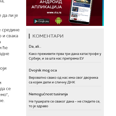
а,
 да ли је
е средине
 и свака
КОМЕНТАРИ
а
Da, ali...
и ће
падне
Како преживети прва три дана катастрофе у
Србији, и за шта нас припрема ЕУ
оји
Dvojnik mog oca
Вероватно свако од нас има свог двојника
и
са којим дели и сличну ДНК
да се
мо",
Nemogućnost tusiranja
ре.
Не туширате се сваког дана – не стидите се,
то је здраво