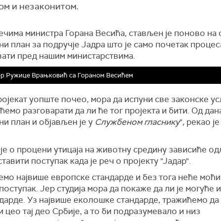
ом и незаконитом.
ечима министра Горана Весића, с
тављен је поново на 
рни
план за подручје Јадра што је само почетак процес
вати пред нашим министарствима.
ор Ружице Врањковић са Гораном Весићем
ројекат уопш
т
е почео, мора да испуни све законске ус
 ћемо разговарати да ли ће тог пројекта и бити. Од да
и план и објављен је у
Службеном гласнику
", рекао ј
је о процени утицаја на животну средину зависиће од
ставити поступак када је реч о пројекту "Јадар".
мо највише европске стандарде и без тога неће моћи
поступак. Јер студија мора да покаже да ли је могуће 
дарде. Уз највише еколошке стандарде, тражићемо да
 цео тај део Србије, а то би подразумевало и низ