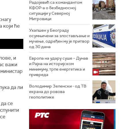
Радојевић са командантом
КФОР-а о безбедносној
ситуацији у Северној
снагу
Митровици
а који ће
Ухапшен у Београду
осумњичени за злостављање и
мучење, одређен му је притвор
од 30 дана
лове, и
Европа на удару суше – Дунав
и Рајна на историјском
нас важи
минимуму, трпе енергетика и
е министар
привреда
Володимир Зеленски - од ТВ
лука да ли
екрана до ровова
геополитике
 да се
испунити
 се