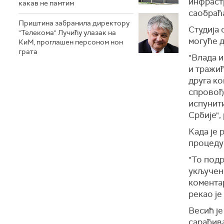
инфрастр
какав не памтим
саобраћа
Приштина забранила директору
Студија 
"Телекома" Лучићу улазак на
могуће д
КиМ, проглашен персоном нон
грата
"Влада 
и тражи
друга ко
спровође
испунит
Србије",
Када је 
процедур
"То подр
укључена
коментар
рекао је
Весић је
сарађива