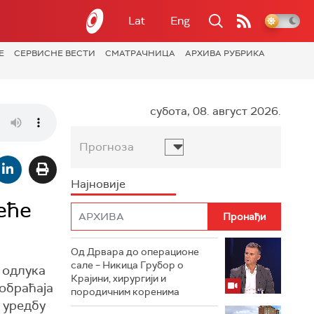
Lat
Eng
Е
СЕРВИСНЕ ВЕСТИ
СМАТРАЧНИЦА
АРХИВА РУБРИКА
субота, 08. август 2026.
Прогноза
Најновије
еће
Од Дрвара до операционе
сале – Никица Грубор о
и одлука
Крајини, хирургији и
аобраћаја
породичним коренима
 уредбу