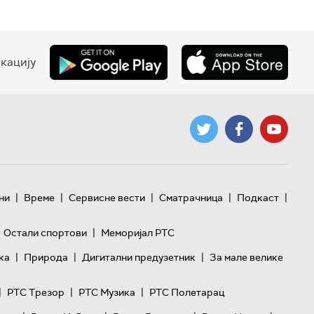
кацију
|
|
|
|
|
ни
Време
Сервисне вести
Сматрачница
Подкаст
|
Остали спортови
Меморијал РТС
|
|
|
ка
Природа
Дигитални предузетник
За мале велике
|
|
|
РТС Трезор
РТС Музика
РТС Полетарац