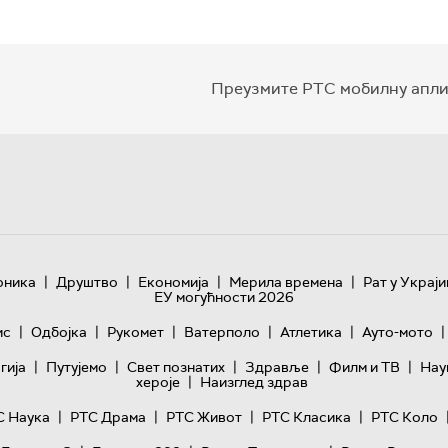
Преузмите РТС мобилну апли
|
|
|
|
оника
Друштво
Економија
Мерила времена
Рат у Украји
ЕУ могућности 2026
|
|
|
|
|
|
ис
Одбојка
Рукомет
Ватерполо
Атлетика
Ауто-мото
|
|
|
|
|
гијa
Путујемо
Свет познатих
Здравље
Филм и ТВ
Нау
|
хероје
Наизглед здрав
|
|
|
|
С Наука
РТС Драма
РТС Живот
РТС Класика
РТС Коло