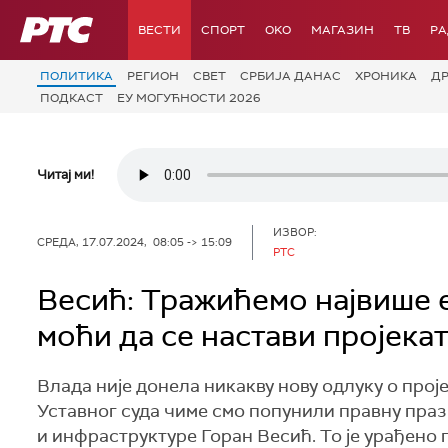
РТС
ВЕСТИ
СПОРТ
OKO
МАГАЗИН
ТВ
Р
ПОЛИТИКА
РЕГИОН
СВЕТ
СРБИЈА ДАНАС
ХРОНИКА
Д
ПОДКАСТ
ЕУ МОГУЋНОСТИ 2026
Читај ми!
ИЗВОР:
СРЕДА, 17.07.2024, 08:05 -> 15:09
РТС
Весић: Тражићемо највише 
моћи да се настави пројека
Влада није донела никакву нову одлуку о проје
Уставног суда чиме смо попунили правну праз
и инфраструктуре Горан Весић. То је урађено 