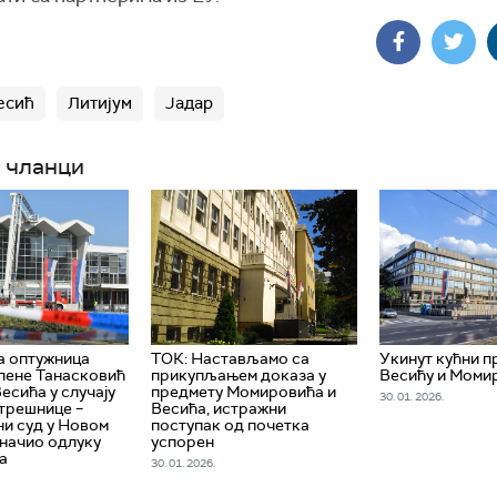
есић
Литијум
Јадар
 чланци
а оптужница
ТОК: Настављамо са
Укинут кућни 
лене Танасковић
прикупљањем доказа у
Весићу и Моми
есића у случају
предмету Момировића и
30. 01. 2026.
трешнице –
Весића, истражни
и суд у Новом
поступак од почетка
начио одлуку
успорен
а
30. 01. 2026.