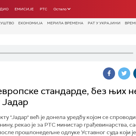
АДИО
ЕМИСИЈЕ
РТС
Остало
РУШТВО
ЕКОНОМИЈА
МЕРИЛА ВРЕМЕНА
РАТ У УКРАЈИНИ
ВРЕМ
европске стандарде, без њих н
т Јадар
кту "Јадар" већ је донела уредбу којом се спровод
нину, рекао је за РТС министар грађевинарства, с
после прошлонедељне одлуке Уставног суда који је