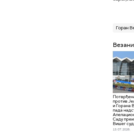
Горан В
Везани
Потврђен
против Је
и Горана В
пада надс
Апелацион
Саду преи
Вишег суд
13. 07. 2026.