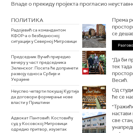
Владе о прекиду пројекта прогласио неуставн
ПОЛИТИКА
Према р
просто
Радојевић са командантом
се деша
КФОР-а о безбедносној
ситуацији у Северној Митровици
Разгов
Председник Вучић приредио
"Да би п
вечеру у част председника
тек тада
Зеленског: Посета ће допринети
просторн
развоју односа Србије и
Украјине
Весић.
Од студи
Неуспео четврти покушај Куртија
ће се на
да договори формирање нове
власти у Приштини
"Тражиће
настави 
Адвокат Пантовић: Костовићу
све стан
суд у Косовској Митровици
унапреди
одредио притвор, изузетак