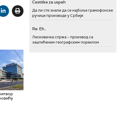
Cestitke za uspeh
Да ли сте знали да се најбоље грамофонске
ручице производе у Србији
Re: Eh...
Лесковачка спржа – производ са
заштићеним географским пореклом
притвор
ровићу