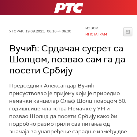
РТС
ИЗВОР:
УТОРАК, 19.09.2023, 06:18 -> 06:30
ИНСТАГРАМ
Вучић: Срдачан сусрет са
Шолцом, позвао сам га да
посети Србију
Председник Александар Вучић
присуствовао је пријему који је приредио
немачки канцелар Олаф Шолц поводом 50.
годишњице чланства Немачке у УН и
позвао Шолца да посети Србију како би
подробно размотрили сва питања од
значаја за унапређење сарадње између две