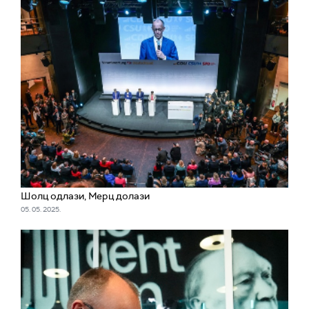
Шолц одлази, Мерц долази
05. 05. 2025.