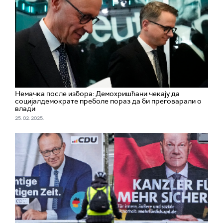
Немачка после избора: Демохришћани чекају да
социјалдемократе преболе пораз да би преговарали о
влади
25. 02. 2025.