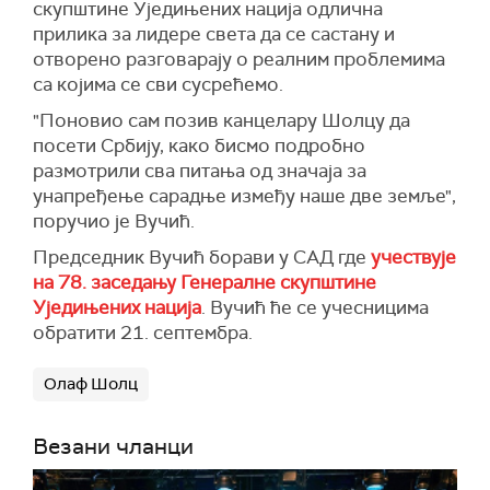
скупштине Уједињених нација одлична
прилика за лидере света да се састану и
отворено разговарају о реалним проблемима
са којима се сви сусрећемо.
"Поновио сам позив канцелару Шолцу да
посети Србију, како бисмо подробно
размотрили сва питања од значаја за
унапређење сарадње између наше две земље",
поручио је Вучић.
Председник Вучић борави у САД где
учествује
на 78. заседању Генералне скупштине
Уједињених нација
. Вучић ће се учесницима
обратити 21. септембра.
Олаф Шолц
Везани чланци