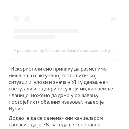
A post shared by Aleksandar Vučić (@buducnostsrbijeav)
"Искористили смо прилику да разменимо
мишљења о актуелној геополитичкој
ситуацији, улози и значају УН у данашњем
свету, али и о доприносу који ми, као земље
чланице, можемо да дамо у решавању
постојећих глобалних изазова", навео је
Вучић.
Додао је да се са немачким канцеларом
сагласио да је 78. заседање Генералне