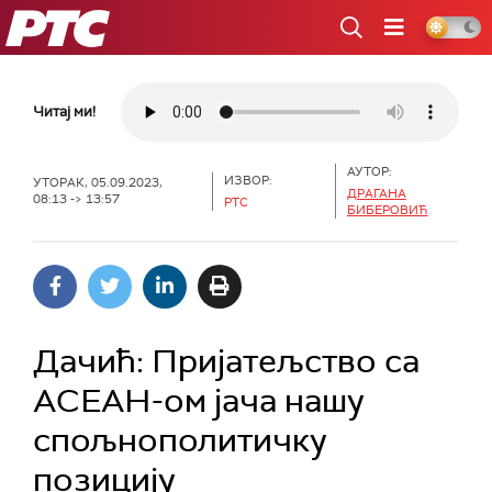
РТС
Читај ми!
АУТОР:
ИЗВОР:
УТОРАК, 05.09.2023,
ДРАГАНА
08:13 -> 13:57
РТС
БИБЕРОВИЋ
Дачић: Пријатељство са
АСЕАН-ом јача нашу
спољнополитичку
позицију