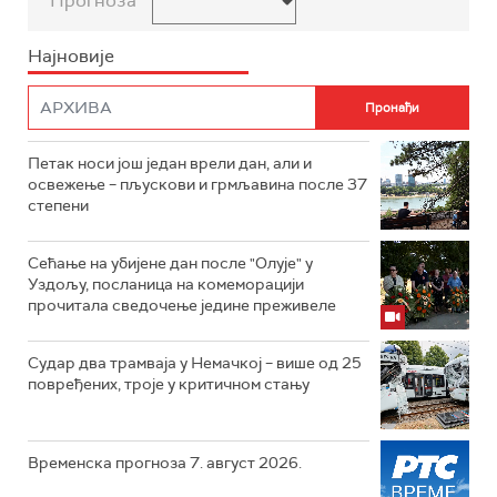
Прогноза
Најновије
Петак носи још један врели дан, али и
освежење – пљускови и грмљавина после 37
степени
Сећање на убијене дан после "Олује" у
Уздољу, посланица на комеморацији
прочитала сведочење једине преживеле
Судар два трамваја у Немачкој – више од 25
повређених, троје у критичном стању
Временска прогноза 7. август 2026.