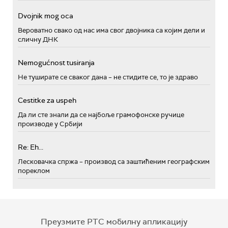
Dvojnik mog oca
Вероватно свако од нас има свог двојника са којим дели и
сличну ДНК
Nemogućnost tusiranja
Не туширате се сваког дана – не стидите се, то је здраво
Cestitke za uspeh
Да ли сте знали да се најбоље грамофонске ручице
производе у Србији
Re: Eh...
Лесковачка спржа – производ са заштићеним географским
пореклом
Преузмите РТС мобилну апликацију