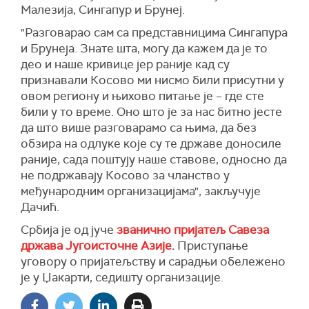
Малезија, Сингапур и Брунеј.
"Разговарао сам са представницима Сингапура
и Брунеја. Знате шта, могу да кажем да је то
део и наше кривице јер раније кад су
признавали Косово ми нисмо били присутни у
овом региону и њихово питање је – где сте
били у то време. Оно што је за нас битно јесте
да што више разговарамо са њима, да без
обзира на одлуке које су те државе доносиле
раније, сада поштују наше ставове, односно да
не подржавају Косово за чланство у
међународним организацијама", закључује
Дачић.
Србија је од јуче
званично пријатељ Савеза
држава Југоисточне Азије
.
Приступање
уговору о пријатељству и сарадњи обележено
је у Џакарти, седишту организације.