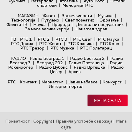
|
|
|
|
Рукомет
Ватерполо
Атлетика
Ауто-мото
Остали
|
спортови
Меморијал РТС
|
|
|
МАГАЗИН
Живот
Занимљивости
Музика
|
|
|
|
Технологијa
Путујемо
Свет познатих
Здравље
|
|
|
|
Филм и ТВ
Наука
Природа
Дигитални предузетник
|
За мале велике хероје
Наизглед здрав
|
|
|
|
|
ТВ
РТС 1
РТС 2
РТС 3
РТС Свет
РТС Наука
|
|
|
|
РТС Драма
РТС Живот
РТС Класика
РТС Коло
|
|
РТС Трезор
РТС Музика
РТС Полетарац
|
|
РАДИО
Радио Београд 1
Радио Београд 2
Радио
|
|
|
Београд 3
Београд 202
Радио Плетеница
Радио
|
|
|
Рокенролер
Радио Џубокс
Радио Вртешка
Радио
|
Џезер
Архив
|
|
|
|
РТС
Контакт
Маркетинг
Јавне набавке
Конкурси
Интернет портал
МАПА САЈТА
Приватност
Copyright
Правила употребе садржаја
Мапа
|
|
|
сајта