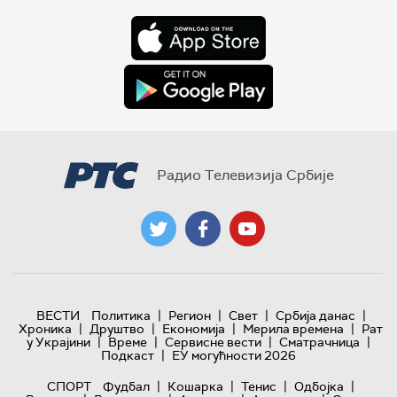
Радио Телевизија Србије
|
|
|
|
ВЕСТИ
Политика
Регион
Свет
Србија данас
|
|
|
|
Хроника
Друштво
Економија
Мерила времена
Рат
|
|
|
|
у Украјини
Време
Сервисне вести
Сматрачница
|
Подкаст
ЕУ могућности 2026
|
|
|
|
СПОРТ
Фудбал
Кошарка
Тенис
Одбојка