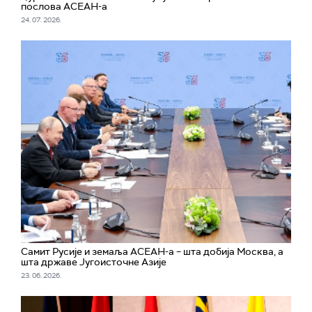
послова АСЕАН-а
24. 07. 2026.
Самит Русије и земаља АСЕАН-а – шта добија Москва, а
шта државе Југоисточне Азије
23. 06. 2026.