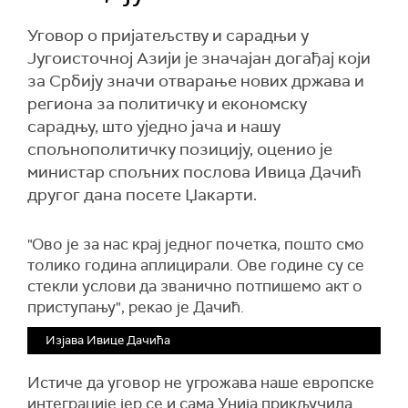
Уговор о пријатељству и сарадњи у
Југоисточној Азији је значајан догађај који
за Србију значи отварање нових држава и
региона за политичку и економску
сарадњу, што уједно јача и нашу
спољнополитичку позицију, оценио је
министар спољних послова Ивица Дачић
другог дана посете Џакарти.
"Ово је за нас крај једног почетка, пошто смо
толико година аплицирали. Ове године су се
стекли услови да званично потпишемо акт о
приступању", рекао је Дачић.
Изјава Ивице Дачића
Истиче да уговор не угрожава наше европске
интеграције јер се и сама Унија прикључила