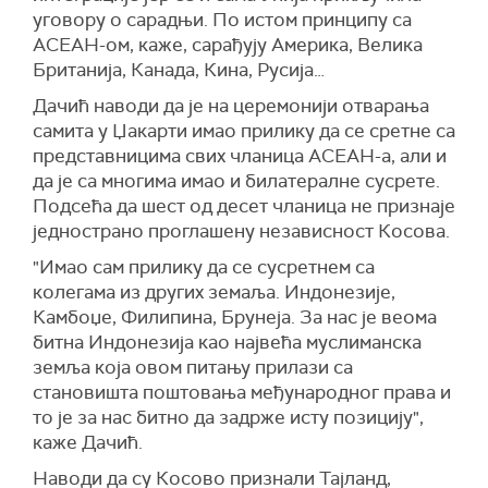
уговору о сарадњи. По истом принципу са
АСЕАН-ом, каже, сарађују Америка, Велика
Британија, Канада, Кина, Русија…
Дачић наводи да је на церемонији отварања
самита у Џакарти имао прилику да се сретне са
представницима свих чланица АСЕАН-а, али и
да је са многима имао и билатералне сусрете.
Подсећа да шест од десет чланица не признаје
једнострано проглашену независност Косова.
"Имао сам прилику да се сусретнем са
колегама из других земаља. Индонезије,
Камбоџе, Филипина, Брунеја. За нас је веома
битна Индонезија као највећа муслиманска
земља која овом питању прилази са
становишта поштовања међународног права и
то је за нас битно да задрже исту позицију",
каже Дачић.
Наводи да су Косово признали Тајланд,