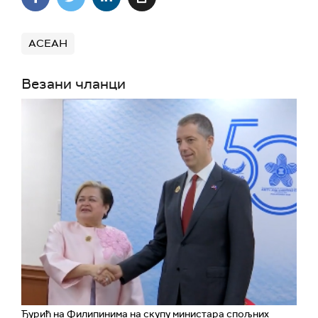
АСЕАН
Везани чланци
Ђурић на Филипинима на скупу министара спољних