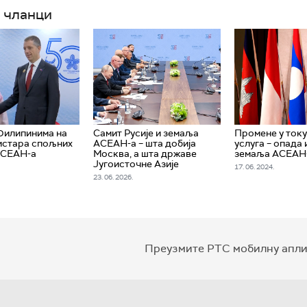
 чланци
Филипинима на
Самит Русије и земаља
Промене у току
истара спољних
АСЕАН-а – шта добија
услуга – опада
АСЕАН-а
Москва, а шта државе
земаља АСЕАН-
Југоисточне Азије
17. 06. 2024.
23. 06. 2026.
Преузмите РТС мобилну апли