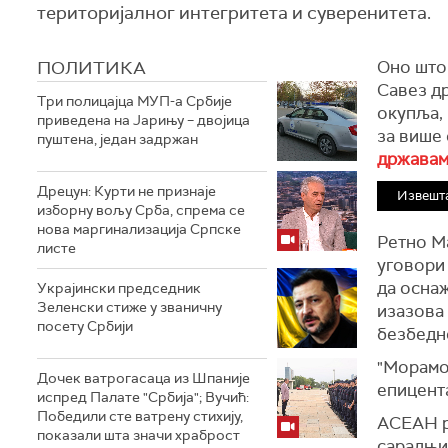
територијалног интегритета и суверенитета.
ПОЛИТИКА
Оно што 
Савез др
Три полицајца МУП-а Србије
окупља, 
приведена на Јарињу – двојица
за више 
пуштена, један задржан
државама
Дрецун: Курти не признаје
Извешта
изборну вољу Срба, спрема се
нова маргинализација Српске
Ретно М
листе
уговори 
да осна
Украјински председник
Зеленски стиже у званичну
изазова 
посету Србији
безбедн
"Морамо
Дочек ватрогасаца из Шпаније
епицента
испред Палате "Србија"; Вучић:
Победили сте ватрену стихију,
АСЕАН ра
показали шта значи храброст
сарадњи 