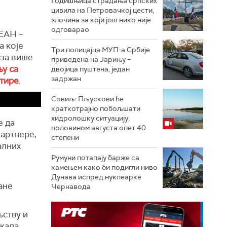
Годишњица страдања српских
цивила на Петровачкој цести,
злочина за који још нико није
одговарао
СЕАН –
а које
Три полицајца МУП-а Србије
 за више
приведена на Јарињу –
у са
двојица пуштена, један
задржан
стире
.
Совиљ: Пљускови ће
краткотрајно побољшати
хидролошку ситуацију;
е да
половином августа опет 40
партнере,
степени
алних
Румуни потапају барже са
камењем како би подигли ниво
Дунава испред нуклеарке
ане
Чернавода
љству и
екала