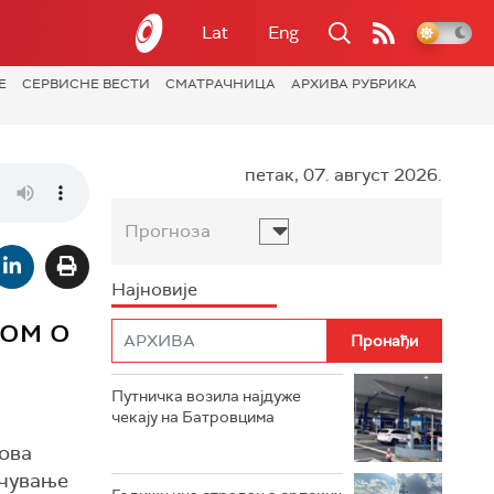
Lat
Eng
Е
СЕРВИСНЕ ВЕСТИ
СМАТРАЧНИЦА
АРХИВА РУБРИКА
петак, 07. август 2026.
Прогноза
Најновије
ром о
Путничка возила најдуже
чекају на Батровцима
лова
очување