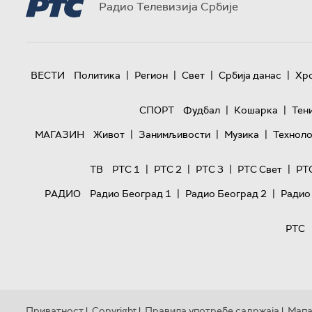
Радио Телевизија Србије
|
|
|
|
ВЕСТИ
Политика
Регион
Свет
Србија данас
Хр
|
|
СПОРТ
Фудбал
Кошарка
Тен
|
|
|
МАГАЗИН
Живот
Занимљивости
Музика
Техноло
|
|
|
|
ТВ
РТС 1
РТС 2
РТС 3
РТС Свет
РТ
|
|
РАДИО
Радио Београд 1
Радио Београд 2
Радио
РТС
Приватност
Copyright
Правила употребе садржаја
Мапа
|
|
|