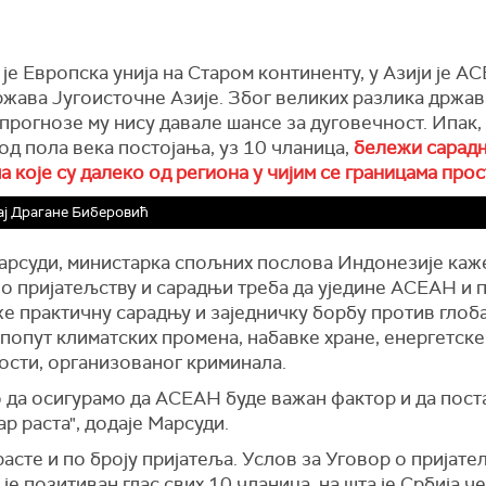
је Европска унија на Старом континенту, у Азији је А
жава Југоисточне Азије. Због великих разлика држав
прогнозе му нису давале шансе за дуговечност. Ипак,
од пола века постојања, уз 10 чланица,
бележи сарадњ
 које су далеко од региона у чијим се границама про
ј Драгане Биберовић
арсуди, министарка спољних послова Индонезије каж
о пријатељству и сарадњи треба да уједине АСЕАН и 
же практичну сарадњу и заједничку борбу против глоб
попут климатских промена, набавке хране, енергетске
ости, организованог криминала.
 да осигурамо да АСЕАН буде важан фактор и да пост
р раста", додаје Марсуди.
сте и по броју пријатеља. Услов за Уговор о пријате
је позитиван глас свих 10 чланица, на шта је Србија ч