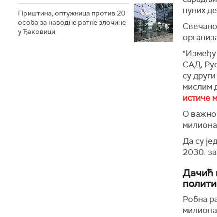
пуних де
Приштина, оптужница против 20
особа за наводне ратне злочине
Свечаном
у Ђаковици
организа
"Између 
САД, Рус
су други
мислим д
истиче 
О важно
милиона 
Да су је
2030. за
Дачић 
полити
Робна р
милиона