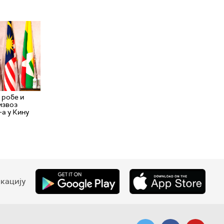
 робе и
 извоз
а у Кину
кацију