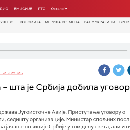
АДИО
ЕМИСИЈЕ
РТС
Остало
РУШТВО
ЕКОНОМИЈА
МЕРИЛА ВРЕМЕНА
РАТ У УКРАЈИНИ
ВРЕМ
А БИБЕРОВИЋ
– шта је Србија добила угово
 држава Југоисточне Азије. Приступање уговору о
ти, седишту организације. Министар спољних пос
а јачање позиције Србије у том делу света, али и 