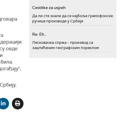
Cestitke za uspeh
Да ли сте знали да се најбоље грамофонске
дговара
ручице производе у Србији
Re: Eh...
та
едерацији.
Лесковачка спржа – производ са
 су овде
заштићеним географским пореклом
и
обила.
огађају",
Србију,