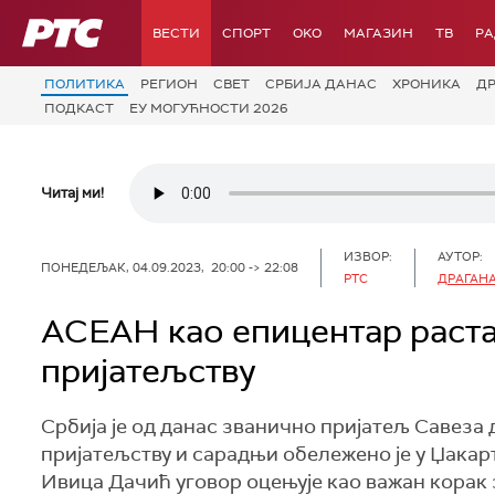
РТС
ВЕСТИ
СПОРТ
OKO
МАГАЗИН
ТВ
Р
ПОЛИТИКА
РЕГИОН
СВЕТ
СРБИЈА ДАНАС
ХРОНИКА
Д
ПОДКАСТ
ЕУ МОГУЋНОСТИ 2026
Читај ми!
ИЗВОР:
АУТОР:
ПОНЕДЕЉАК, 04.09.2023, 20:00 -> 22:08
РТС
ДРАГАН
АСЕАН као епицентар раста 
пријатељству
Србија је од данас званично пријатељ Савеза
пријатељству и сарадњи обележено је у Џакар
Ивица Дачић уговор оцењује као важан корак з