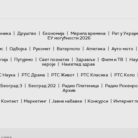
|
|
|
|
оника
Друштво
Економија
Мерила времена
Рат у Украји
ЕУ могућности 2026
|
|
|
|
|
|
ис
Одбојка
Рукомет
Ватерполо
Атлетика
Ауто-мото
|
|
|
|
|
гијa
Путујемо
Свет познатих
Здравље
Филм и ТВ
Нау
|
хероје
Наизглед здрав
|
|
|
|
С Наука
РТС Драма
РТС Живот
РТС Класика
РТС Коло
|
|
|
 Београд 3
Београд 202
Радио Плетеница
Радио Рокенро
Архив
|
|
|
|
Контакт
Маркетинг
Јавне набавке
Конкурси
Интернет п
 сајта