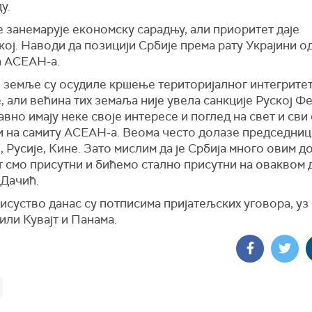
у.
 занемарује економску сарадњу, али приоритет даје
ој. Наводи да позицији Србије према рату Украјини о
а АСЕАН-а.
е земље су осудиле кршење територијалног интегрите
, али већина тих земаља није увела санкције Руској Ф
вно имају неке своје интересе и поглед на свет и сви
и на самиту АСЕАН-а. Веома често долазе председниц
 Русије, Кине. Зато мислим да је Србија много овим д
 смо присутни и бићемо стално присутни на оваквом д
 Дачић.
исуство данас су потписима пријатељских уговора, уз 
ли Кувајт и Панама.