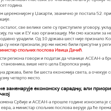
сет година.
 церемонијом у Џакарти, званично је постала 52. пр
ције.
осталог, све велике силе су приступиле уговору, укљ
ију, па чак и ЕУ као организацију. Ми смо каскали за 
 одавно урадили. Од 10 држава шест није признало Кос
а су неки признали, јер ми нисмо били присутни у реги
министар спољних послова Ивица Дачић
.
сти региона говори и податак да чланице АСЕАН-а бр
становника, више него цела Европска унија.
дна држава, биле би шеста економија света, а очекује с
узму четврто место.
не занемарује економску сарадњу, али приори
чкој
азмена Србије и АСЕАН-а прошле године износила је 
 евра, а министар спољних послова верује да ће прем