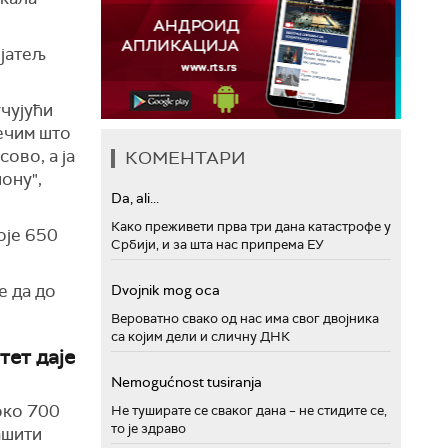
ијатељ
учујући
нечим што
ово, а ја
КОМЕНТАРИ
ону",
Da, ali...
Како преживети прва три дана катастрофе у
оје 650
Србији, и за шта нас припрема ЕУ
е да до
Dvojnik mog oca
Вероватно свако од нас има свог двојника
са којим дели и сличну ДНК
тет даје
Nemogućnost tusiranja
око 700
Не туширате се сваког дана – не стидите се,
то је здраво
ашити