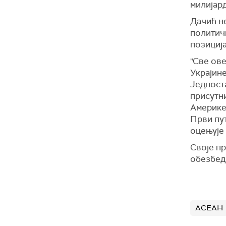
милијард
Дачић не
политичк
позициј
"Све ов
Украјине
Једноста
присутн
Америке,
Први пут
оцењује
Своје пр
обезбеди
АСЕАН