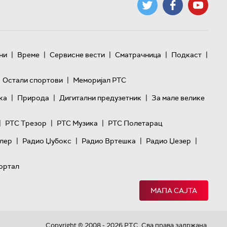
|
|
|
|
|
ни
Време
Сервисне вести
Сматрачница
Подкаст
|
Остали спортови
Меморијал РТС
|
|
|
ка
Природа
Дигитални предузетник
За мале велике
|
|
|
РТС Трезор
РТС Музика
РТС Полетарац
|
|
|
|
лер
Радио Џубокс
Радио Вртешка
Радио Џезер
ортал
МАПА САЈТА
Copyright © 2008 - 2026 РТС. Сва права задржана.