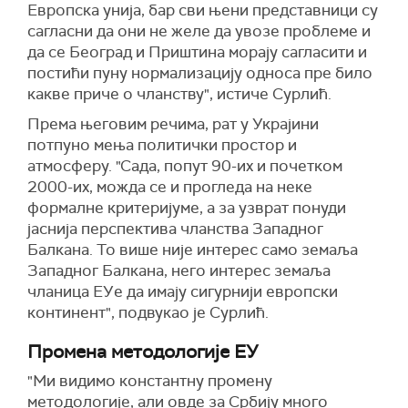
Европска
у
нија, бар сви њени представници су
сагласни да они не желе да увозе проблеме и
да се Београд и Приштина морају сагласити и
постићи пуну нормализацију односа пре било
какве приче о чланству", истиче Сурлић.
Према његовим речима, р
ат у Украјини
потпуно мења политички простор и
атмосферу. "Сада, попут 90-их и почетком
2000-их, можда се и прогледа на неке
формалне критеријуме, а за узврат понуди
јаснија перспектива чланства Западног
Балкана. То више није интерес само земаља
Западног Балкана, него интерес земаља
чланица
Е
У
е да имају сигурнији европски
континент", подвукао је Сурлић.
Промена методологије ЕУ
"Ми видимо константну промену
методологије, али овде за Србију много