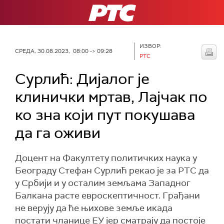
РТС
ИЗВОР:
СРЕДА, 30.08.2023, 08:00 -> 09:28
РТС
Сурлић: Дијалог је
клинички мртав, Лајчак по
ко зна који пут покушава
да га оживи
Доцент на Факултету политичких наука у
Београду Стефан Сурлић рекао је за РТС да
у Србији и у осталим земљама Западног
Балкана расте евроскептичност. Грађани
не верују да ће њихове земље икада
постати чланице ЕУ јер сматрају да постоје