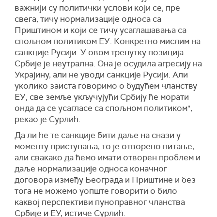
важнији су политички услови који се, пре
свега, тичу нормализације односа са
Приштином и који се тичу усаглашавања са
спољном политиком
Е
У
. Конкретно мислим на
санкције Русији. У овом тренутку позиција
Србије је неутрална. Она је осудила агресију на
Украјину, али не уводи санкције Русији. Али
уколико заиста говоримо о будућем чланству
Е
У
, све земље укључујући Србију ће морати
онда да се усагласе са спољном политиком",
рекао је Сурлић.
Да ли ће те санкције бити даље на снази у
моменту приступања,
то је отворено питање,
али свакако да ћемо имати отворен проблем и
даље нормализације односа коначног
договора између Београда и Приштине и без
тога не можемо уопште говорити о било
каквој перспективи пуноправног чланства
Србије и ЕУ, истиче Сурлић.