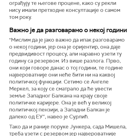
ограђују те његове процене, како су рекли
нису имали претходне консултације о самом
том року.
Важно је да разговарамо о некој години
"Мислим да је јако важно да ипак разговарамо
о некој години, јер она је оријентир, она даје
предвидивост процесу, али наравно узети ту
годину са резервом. Из више разлога. Прво,
они који говоре данас о тој години, те године
највероватније
они
неће бити ни на каквој
политичкој функцији.
Сетимо се
Ангеле
Меркел, за коју се
сматрало
да ће увести
земље Западног Балкана на крају своје
политичке каријере. Она је већ у великој
политичкој пензији, а Западни Балкан је
далеко од ЕУ“,
навео је Сурлић
.
Тако да и
раније
поруке Јункера, сада Мишела,
треба
узети с резервом јер највероватније