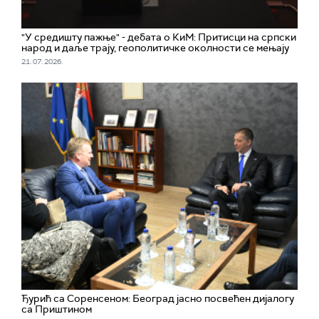
"У средишту пажње" - дебата о КиМ: Притисци на српски
народ и даље трају, геополитичке околности се мењају
21. 07. 2026.
Ђурић са Соренсеном: Београд јасно посвећен дијалогу
са Приштином