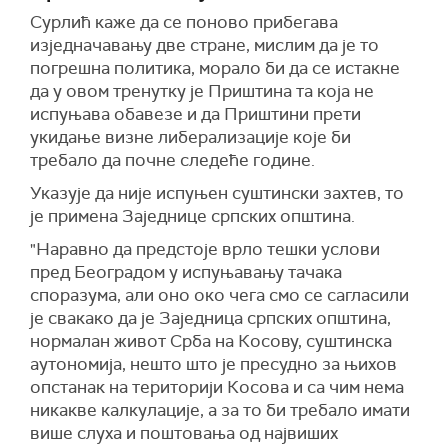
Сурлић каже да се поново прибегава
изједначавању две стране, мислим да је то
погрешна политика, морало би да се истакне
да у овом тренутку је Приштина та која не
испуњава обавезе и да Приштини прети
укидање визне либерализације које би
требало да почне следеће године.
Указује да није испуњен суштински захтев, то
је примена
З
аједнице српских општина.
"Наравно да предстоје врло тешки услови
пред Београдом у испуњавању тачака
споразума, али оно око чега смо се сагласили
је свакако да је
З
аједница српских општина,
нормалан живот Срба на Косову, суштинска
аутономија, нешто што је пресудно за њихов
опстанак на територији Косова и са чим нема
никакве калкулације, а за то би требало имати
више слуха и поштовања од највиших