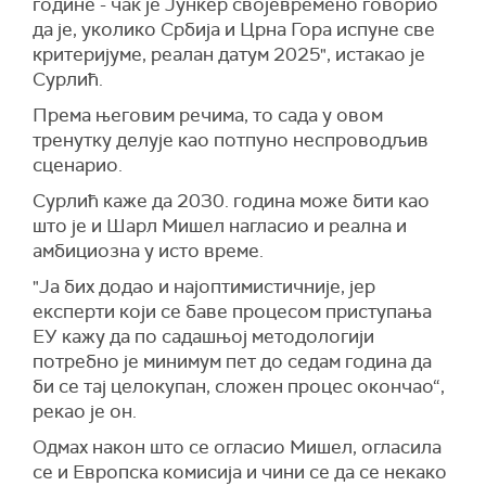
године - чак је Јункер својевремено говорио
да је, уколико Србија и Црна Гора испуне све
критеријуме, реалан датум 2025", истакао је
Сурлић.
Према његовим речима, т
о сада у овом
тренутку делује као потпуно неспроводљив
сценарио.
Сурлић каже да
2030. година може бити као
што је и
Шарл
Мишел нагласио и реална и
амбициозна у исто време.
"
Ј
а бих додао и најоптимистичније, јер
експерти који се баве процесом приступања
ЕУ кажу да по садашњој методологији
потребно је минимум
пет до седам
година да
би се тај целокупан, сложен процес окончао“,
рекао је он.
Одмах након што се огласио Мишел, огласила
се и Европска комисија и чини се да се некако