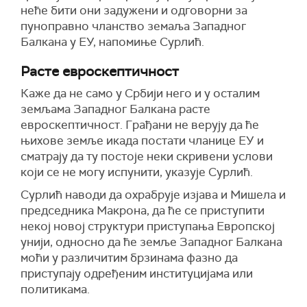
неће бити они задужени и одговорни за
пуноправно чланство земаља Западног
Балкана у ЕУ,
напомиње Сурлић.
Расте евроскептичност
Каже да
не само у Србији него и у осталим
земљама Западног Балкана расте
евроскептичност
. Грађани не верују да ће
њихове земље икада постати чланице ЕУ и
сматрају да ту постоје неки
скривени
услови
који се не могу испунити,
указује Сурлић
.
Сурлић наводи да о
храбрује изјава и Мишела и
председника Макрона, да ће се приступити
некој новој структури приступања Европској
у
нији, односно да ће земље Западног Балкана
моћи у различитим брзинама
фаз
но
да
приступају одређеним институцијама или
политикама.