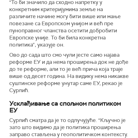
"То би значило да сходно напретку у
конкретним критеријумима земље на
различите начине могу бити више или мање
повезане са Европском
у
нијом и већ пре
пуноправног чланства осетити добробити
Европске
у
није. То би била конкретна
политика“, указује
он.
Ово до сада што смо чули јесте само најава
реформе
ЕУ
и да нема проширења док не дође
до те реформе, али то је већ прича која траје
више од десет година. На видику нема никакве
суштинске реформе унутар саме
Е
У, рекао је
Сурлић.
Усклађивање са спољном политиком
ЕУ
Сурлић сматра да је то одлучујуће. "Кључно је
зато што видимо да је политика проширења
заправо стављена у геополитичком контексту.