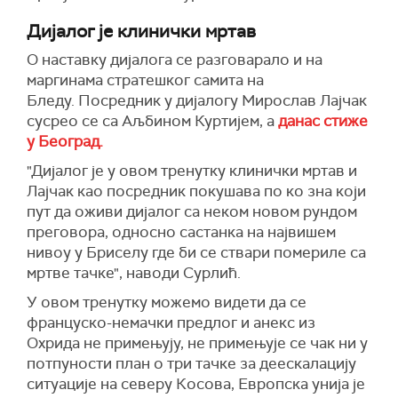
Дијалог је клинички мртав
О
наставку дијалога се разговарало и на
маргинама стратешког самита на
Бледу. Посредник у дијалогу Мирослав Лајчак
сусрео се са Аљбином Куртијем, а
данас стиже
у Београд.
"Дијалог је у овом тренутку клинички мртав и
Лајчак као посредник покушава
по ко зна који
пут
да оживи дијалог са неком новом рундом
преговора, односно састанка на највишем
нивоу у Бриселу где би се ствари помериле са
мртве тачке", наводи Сурлић.
У овом тренутку можемо видети да се
француско-немачки предлог и анекс из
Охрида не примењују, не примењује се чак ни у
потпуности план
о
три тачке
з
а деескалацију
ситуације на северу Косова, Европска унија је