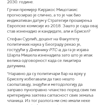
2030. године.
Грчки премијер Кирјакос Мицотакис
прогнозирао је слично, а то је чак био
индикативан датум у Стратегији проширења
Европске комисије из 2018. Зашто је сада овај
став изненадио и кандидате, али и Брисел?
Стефан Сурлић, доцент на Факултету
политичких наука у Београду рекао је,
гостујући у
Дневнику РТС-а
, да га је и
зјава
Шарла Мишела и
зненадила зато што је ипак
велика одговорност када се лицитира
датумима.
"
Н
аравно да су политичари бар на врху у
Бриселу избегавали да тако нешто
саопштавају, знајући и методологију да
заправо пуноправно чланство поред свих тих
критеријума захтева сагласност свих земаља
чланица. Из тог разлога ми смо имали неке