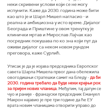
неки скривени услови који се не могу
испунити. Каже да 2030. година може бити
као што је и Шарл Мишел нагласио - и
реална и амбициозна у исто време. Дијалог
Београда и Приштине у овом тренутку је
клинички мртав и Мирослав Лајчак као
посредник покушава по ко зна који пут да
оживи дијалог са неком новом рундом
преговора, каже Сурлић.
Утисак је да је изјава председника Европског
савета Шарла Мишела првог дана обележила
овогоди
ш
њи
стратешки самит на Бледу -
да би
2030. година требало да буде неки крајњи рок
за пријем нових чланица
.
Ме
ђ
утим, тај датум се
чуо и раније - француски председник Емануел
Макрон најавио је пре три године да ће ЕУ
врата новим чланицама отворити управо до