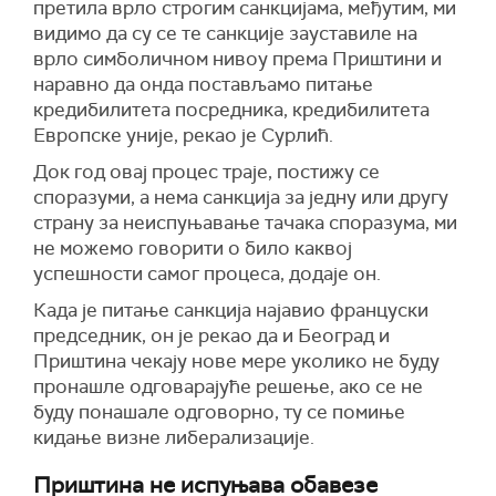
претила врло строгим санкцијама, међутим, ми
видимо да су се те санкције зауставиле на
врло симболичном нивоу према Приштини и
наравно да онда постављамо питање
кредибилитета посредника, кредибилитета
Европске уније, рекао је Сурлић.
Док
год овај процес траје, постижу се
споразуми, а нема санкција за једну или другу
страну за неиспуњавање тачака споразума, ми
не можемо говорити о било каквој
успешности самог процеса, додаје он.
Када је питање санкција најавио француски
председник, он је рекао да и Београд и
Приштина чекају нове мере уколико не буду
пронашле одговарајуће решење, ако се не
буду понашале одговорно, ту се помиње
кидање визне либерализације.
Приштина не испуњава обавезе