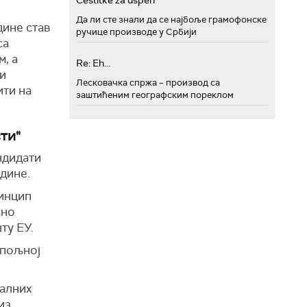
Cestitke za uspeh
Да ли сте знали да се најбоље грамофонске
дине став
ручице производе у Србији
са
, а
Re: Eh...
 и
Лесковачка спржа – производ са
ти на
заштићеним географским пореклом
ти"
ндидати
дине.
ринцип
сно
ту ЕУ.
спољној
налних
из