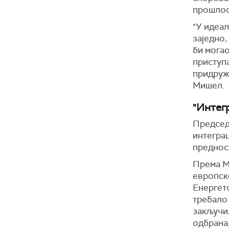
прошлос
"У идеал
заједно,
би мога
приступа
придружи
Мишел.
"Интег
Председ
интеграц
предност
Према М
европск
Енергетс
требало 
закључи
одбрана,