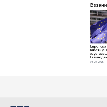
Везани
Европска 
власти у 
зауставе 
Газивода
04. 08. 2026.