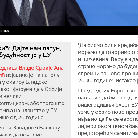
ишел
"Да бисмо били кредиб
ић: Дајте нам датум,
морамо да говоримо о
будућност је у ЕУ
и циљевима. Верујем да
стране морамо да буде
едница Владе Србије Ана
спремни за ново прош
ић
изјавила је на панелу
2030. године", истакао
 у оквиру Бледског
шког форума да у Србији
Председник Европског 
и велики
нагласио да би наредни
ептицизам, због тога што
вишегодишњи буџет ЕУ
емља на чланство у ЕУ
узме у обзир ново про
ише од 20 година.
најавио да ће се европ
лидери овом темом бав
а на Западном Балкану
предстојећим самитима
чак и да почнемо