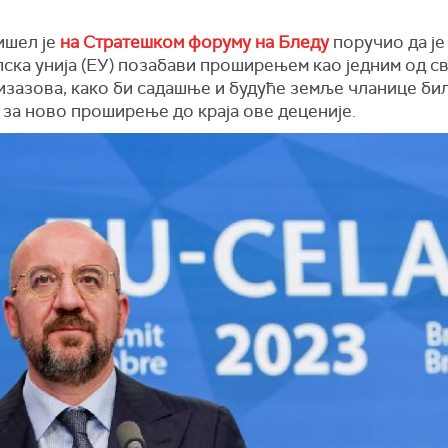
шел је
на Стратешком форуму на Бледу
поручио да је
ска унија (ЕУ) позабави проширењем као једним од св
изазова, како би садашње и будуће земље чланице би
 за ново проширење до краја ове деценије.