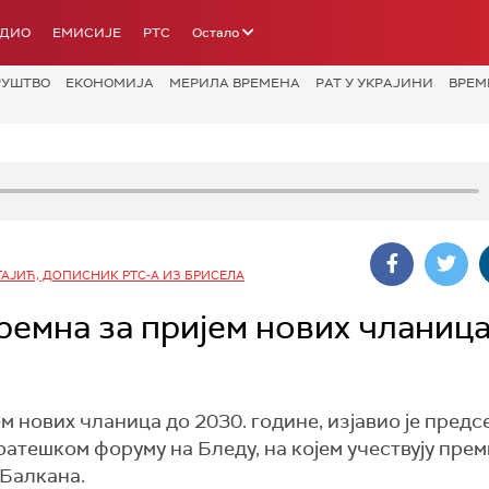
АДИО
ЕМИСИЈЕ
РТС
Остало
РУШТВО
ЕКОНОМИЈА
МЕРИЛА ВРЕМЕНА
РАТ У УКРАЈИНИ
ВРЕМ
АЈИЋ, ДОПИСНИК РТС-А ИЗ БРИСЕЛА
ремна за пријем нових чланиц
ем нових чланица до 2030. године, изјавио је пред
атешком форуму на Бледу, на којем учествују прем
 Балкана.