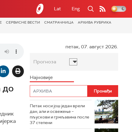
Lat
Eng
Е
СЕРВИСНЕ ВЕСТИ
СМАТРАЧНИЦА
АРХИВА РУБРИКА
петак, 07. август 2026.
Прогноза
Најновије
а до
Петак носи још један врели
дан, али и освежење –
седник
пљускови и грмљавина после
ијерка
37 степени