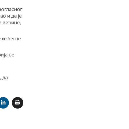
ногласног
о и да је
е већине,
е избегне
бијање
, да