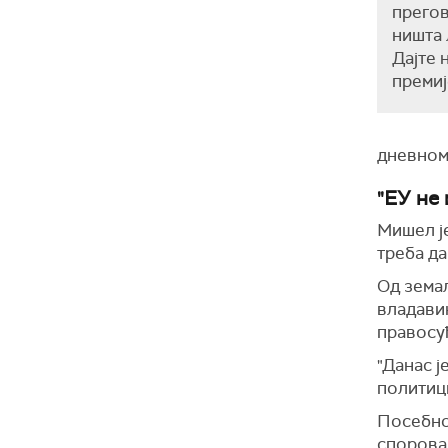
прегов
ништа 
Дајте 
премиј
дневном 
"ЕУ не
Мишел ј
треба д
Од земаљ
владавин
правосуђ
"Данас ј
политици
Посебно
спорова