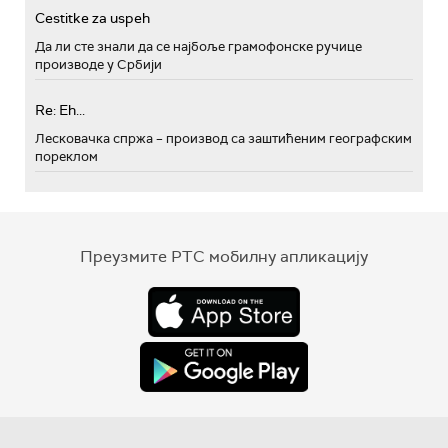
Cestitke za uspeh
Да ли сте знали да се најбоље грамофонске ручице
производе у Србији
Re: Eh...
Лесковачка спржа – производ са заштићеним географским
пореклом
Преузмите РТС мобилну апликацију