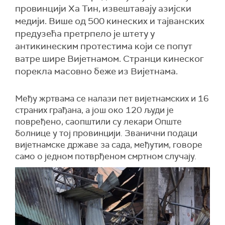
провинцији Ха Тин, извештавају азијски
медији. Више од 500 кинеских и тајванских
предузећа претрпело је штету у
антикинеским протестима који се попут
ватре шире Вијетнамом. Странци кинеског
порекла масовно беже из Вијетнама.
Међу жртвама се налази пет вијетнамских и 16
страних грађана, а још око 120 људи је
повређено, саопштили су лекари Опште
болнице у тој провинцији. Званични подаци
вијетнамске државе за сада, међутим, говоре
само о једном потврђеном смртном случају.