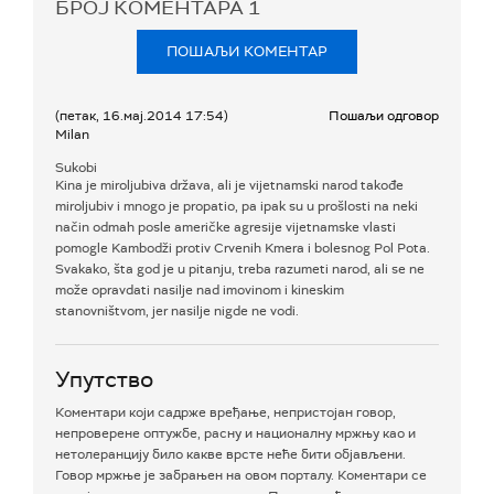
БРОЈ КОМЕНТАРА
1
ПОШАЉИ КОМЕНТАР
(петак, 16.мај.2014 17:54)
Пошаљи одговор
Milan
Sukobi
Kina je miroljubiva država, ali je vijetnamski narod takođe
miroljubiv i mnogo je propatio, pa ipak su u prošlosti na neki
način odmah posle američke agresije vijetnamske vlasti
pomogle Kambodži protiv Crvenih Kmera i bolesnog Pol Pota.
Svakako, šta god je u pitanju, treba razumeti narod, ali se ne
može opravdati nasilje nad imovinom i kineskim
stanovništvom, jer nasilje nigde ne vodi.
Упутство
Коментари који садрже вређање, непристојан говор,
непроверене оптужбе, расну и националну мржњу као и
нетолеранцију било какве врсте неће бити објављени.
Говор мржње је забрањен на овом порталу. Коментари се