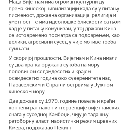
Мада Вијетнам има огроман културни дуг
према кинеској цивилизацији када су у питању
писменост, државна организација, религија и
уметност, те има идеолошке блискости са њом
кад је у питању комунизам, у тој држави Кина
се истовремено посматра са подозрењем, као
велики, агресивни сусед у чије мотиве треба
сумњати.
У скоријој прошлости, Вијетнам и Кина имали
су два кратка оружана сукоба на мору
половином седамдесетих и крајем
осамдесетих година око суверенитета над
Параселским и Спратли острвима у Јужном
кинеском мору.
Две државе су 1979. године повеле и краћи
копнени рат након интервенције вијетнамских
снага у суседној Камбоџи, чију је тадашњу
ратоборну власт, маоистички режим црвених
Кмера, подржавао Пекинг.