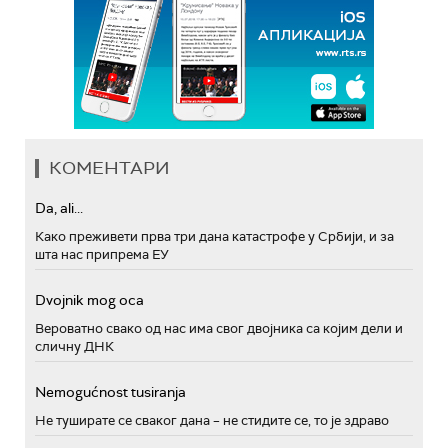
КОМЕНТАРИ
Da, ali...
Како преживети прва три дана катастрофе у Србији, и за
шта нас припрема ЕУ
Dvojnik mog oca
Вероватно свако од нас има свог двојника са којим дели и
сличну ДНК
Nemogućnost tusiranja
Не туширате се сваког дана – не стидите се, то је здраво