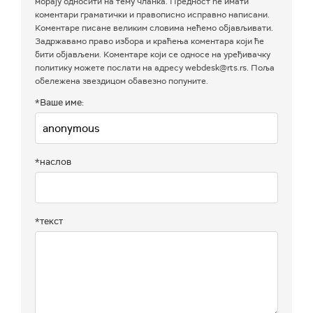
морају односити на тему чланка. Предност ће имати
коментари граматички и правописно исправно написани.
Коментаре писане великим словима нећемо објављивати.
Задржавамо право избора и краћења коментара који ће
бити објављени. Коментаре који се односе на уређивачку
политику можете послати на адресу webdesk@rts.rs. Поља
обележена звездицом обавезно попуните.
*Ваше име:
*наслов
*текст