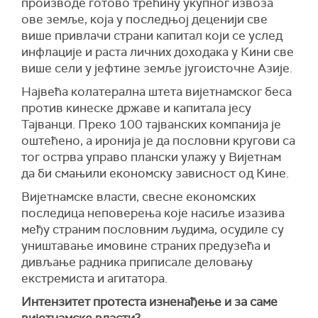
производе готово трећину укупног извоза
ове земље, која у последњој деценији све
више привлачи страни капитал који се услед
инфлације и раста личних доходака у Кини све
више сели у јефтине земље југоисточне Азије.
Највећа колатерална штета вијетнамског беса
против кинеске државе и капитала јесу
Тајванци. Преко 100 тајванских компанија је
оштећено, а иронија је да пословни кругови са
тог острва управо плански улажу у Вијетнам
да би смањили економску зависност од Кине.
Вијетнамске власти, свесне економских
последица неповерења које насиље изазива
међу страним пословним људима, осудиле су
уништавање имовине страних предузећа и
дивљање радника приписале деловању
екстремиста и агитатора.
Интензитет протеста изненађење и за саме