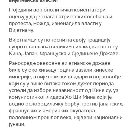
вијетнамске власти?
Поједини војнополитички коментатори
оцењују да је снага патриотских осећања и
протеста, можда, изненадила власти у
Вијетнаму.
Вијетнамци су поносни на своју традицију
супротстављања великим силама, као што су
Кина, Јапан, Француска и Сједињене Државе.
Раносредњовековне вијетнамске државе
биле су око хиљаду година вазали кинеске
империје, а вијетнамски владари и војсковође
који су у више битака током дужег периода
успели да изборе независност од Кине су, уз
комунистичког лидера Хо Ши Мина који је
водио ослободилачку борбу против јапанских,
француских и америчких окупатора
половином прошлог века, највећи национални
јунаци.