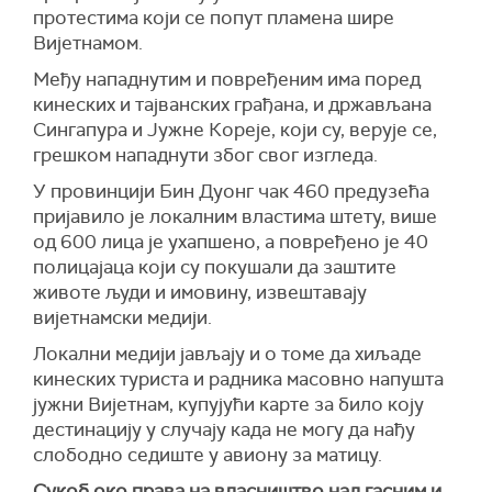
протестима који се попут пламена шире
Вијетнамом.
Међу нападнутим и повређеним има поред
кинеских и тајванских грађана, и држављана
Сингапура и Јужне Кореје, који су, верује се,
грешком нападнути због свог изгледа.
У провинцији Бин Дуонг чак 460 предузећа
пријавило је локалним властима штету, више
од 600 лица је ухапшено, а повређено је 40
полицајаца који су покушали да заштите
животе људи и имовину, извештавају
вијетнамски медији.
Локални медији јављају и о томе да хиљаде
кинеских туриста и радника масовно напушта
јужни Вијетнам, купујући карте за било коју
дестинацију у случају када не могу да нађу
слободно седиште у авиону за матицу.
Сукоб око права на власништво над гасним и