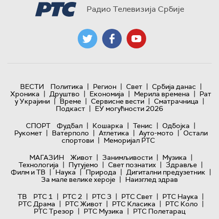
Радио Телевизија Србије
|
|
|
|
ВЕСТИ
Политика
Регион
Свет
Србија данас
|
|
|
|
Хроника
Друштво
Економија
Мерила времена
Рат
|
|
|
|
у Украјини
Време
Сервисне вести
Сматрачница
|
Подкаст
ЕУ могућности 2026
|
|
|
|
СПОРТ
Фудбал
Кошарка
Тенис
Одбојка
|
|
|
|
Рукомет
Ватерполо
Атлетика
Ауто-мото
Остали
|
спортови
Меморијал РТС
|
|
|
МАГАЗИН
Живот
Занимљивости
Музика
|
|
|
|
Технологијa
Путујемо
Свет познатих
Здравље
|
|
|
|
Филм и ТВ
Наука
Природа
Дигитални предузетник
|
За мале велике хероје
Наизглед здрав
|
|
|
|
|
ТВ
РТС 1
РТС 2
РТС 3
РТС Свет
РТС Наука
|
|
|
|
РТС Драма
РТС Живот
РТС Класика
РТС Коло
|
|
РТС Трезор
РТС Музика
РТС Полетарац