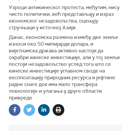
Узроци антикинеског протеста, међутим, нису
чисто политички, већ представљају и израз
економског незадовољства, оцењују
стручњаци у источној Азији.
Данас, економска размена између две земље
износи око 50 милијарди долара, и
вијетнамска држава активно настоји да
охрабри кинеске инвестиције, али у тој земљи
постоји незадовољство услед тога што се
кинеске инвестиције углавном своде на
експлоатацију природних ресурса и јефтине
радне снаге док има мало трансфера
технологије и улагања у друге области
привреде.