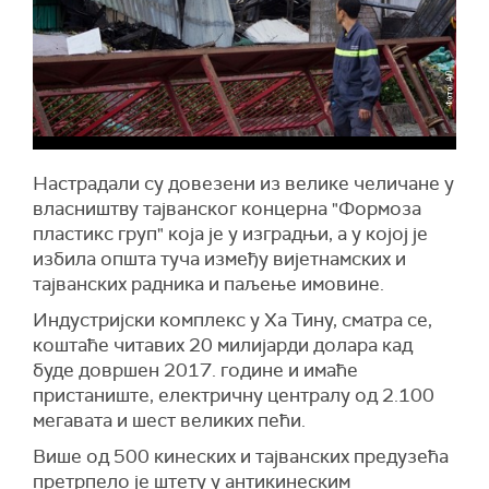
Настрадали су довезени из велике челичане у
власништву тајванског концерна "Формоза
пластикс груп" која је у изградњи, а у којој је
избила општа туча између вијетнамских и
тајванских радника и паљење имовине.
Индустријски комплекс у Ха Тину, сматра се,
коштаће читавих 20 милијарди долара кад
буде довршен 2017. године и имаће
пристаниште, електричну централу од 2.100
мегавата и шест великих пећи.
Више од 500 кинеских и тајванских предузећа
претрпело је штету у антикинеским