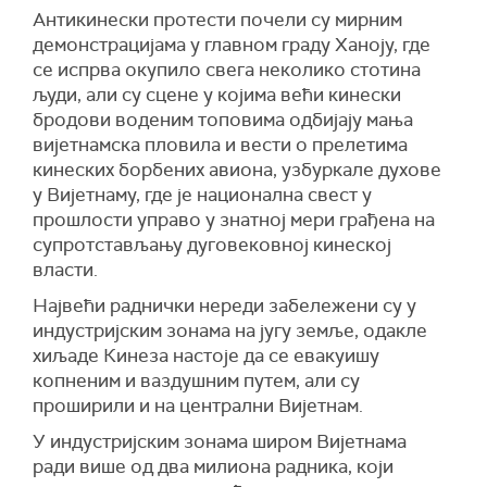
Антикинески протести почели су мирним
демонстрацијама у главном граду Ханоју, где
се испрва окупило свега неколико стотина
људи, али су сцене у којима већи кинески
бродови воденим топовима одбијају мања
вијетнамска пловила и вести о прелетима
кинеских борбених авиона, узбуркале духове
у Вијетнаму, где је национална свест у
прошлости управо у знатној мери грађена на
супротстављању дуговековној кинеској
власти.
Највећи раднички нереди забележени су у
индустријским зонама на југу земље, одакле
хиљаде Кинеза настоје да се евакуишу
копненим и ваздушним путем, али су
проширили и на централни Вијетнам.
У индустријским зонама широм Вијетнама
ради више од два милиона радника, који