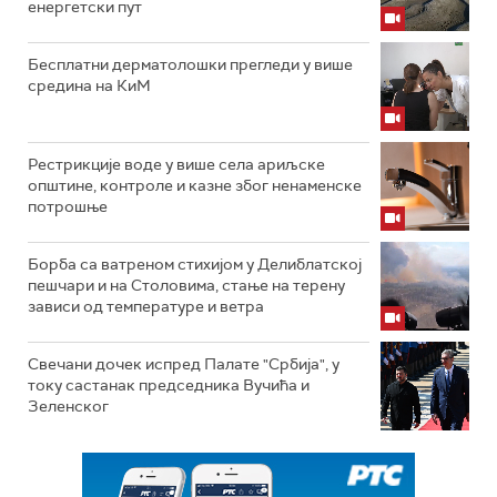
енергетски пут
Бесплатни дерматолошки прегледи у више
средина на КиМ
Рестрикције воде у више села ариљске
општине, контроле и казне због ненаменске
потрошње
Борба са ватреном стихијом у Делиблатској
пешчари и на Столовима, стање на терену
зависи од температуре и ветра
Свечани дочек испред Палате "Србија", у
току састанак председника Вучића и
Зеленског