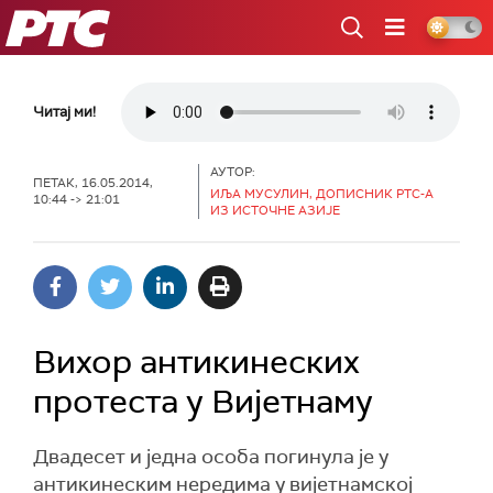
РТС
Читај ми!
АУТОР:
ПЕТАК, 16.05.2014,
ИЉА МУСУЛИН, ДОПИСНИК РТС-А
10:44 -> 21:01
ИЗ ИСТОЧНЕ АЗИЈЕ
Вихор антикинеских
протеста у Вијетнаму
Двадесет и једна особа погинула је у
антикинеским нередима у вијетнамској