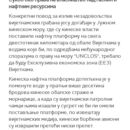
нафтним ресурсима
Конкретни повод за излив незадовољства
вијетнамских грађана јесу догађаји у Јужном
кинеском мору, где су кинеске власти
поставиле нафтну платформу на свега
двестотинак километара од обале Вијетнама у
водама које би, по одредбама међународног
споразума о праву на мору "UNCLOS", требало
да буду Ексклузивна економска зона (ЕЕЗ)
Вијетнама.
Кинеска нафтна платформа дотегљена је у
поменуте воде у пратњи више десетина
бродова кинеске обалске страже и
морнарице, а када су вијетнамски патролни
чамци њима изашли у сусрет не би ли омели
постављање платформе, по извештају
вијетнамских медија, кинески борбени авиони
су извршили претећи ниски прелет.