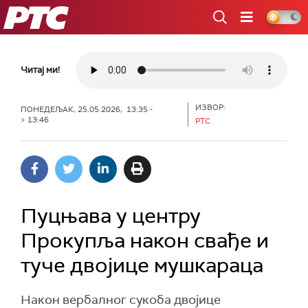
РТС
Читај ми!
ИЗВОР:
ПОНЕДЕЉАК, 25.05.2026, 13:35 -
> 13:46
РТС
Пуцњава у центру
Прокупља након свађе и
туче двојице мушкараца
Након вербалног сукоба двојице