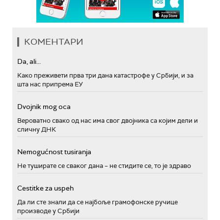
КОМЕНТАРИ
Da, ali...
Како преживети прва три дана катастрофе у Србији, и за
шта нас припрема ЕУ
Dvojnik mog oca
Вероватно свако од нас има свог двојника са којим дели и
сличну ДНК
Nemogućnost tusiranja
Не туширате се сваког дана – не стидите се, то је здраво
Cestitke za uspeh
Да ли сте знали да се најбоље грамофонске ручице
производе у Србији