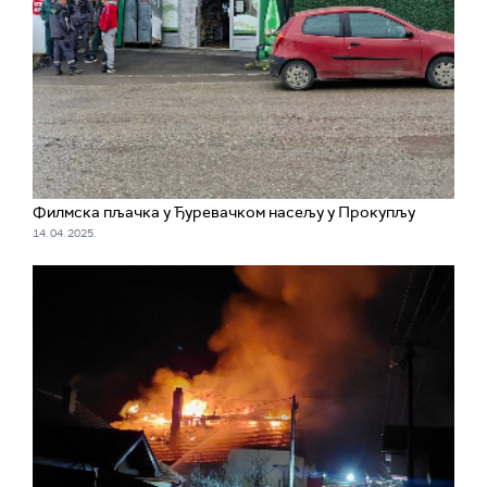
Филмска пљачка у Ђуревачком насељу у Прокупљу
14. 04. 2025.