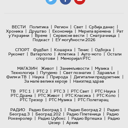
|
|
|
|
ВЕСТИ
Политика
Регион
Свет
Србија данас
|
|
|
|
Хроника
Друштво
Економија
Мерила времена
Рат
|
|
|
|
у Украјини
Време
Сервисне вести
Сматрачница
|
Подкаст
ЕУ могућности 2026
|
|
|
|
СПОРТ
Фудбал
Кошарка
Тенис
Одбојка
|
|
|
|
Рукомет
Ватерполо
Атлетика
Ауто-мото
Остали
|
спортови
Меморијал РТС
|
|
|
МАГАЗИН
Живот
Занимљивости
Музика
|
|
|
|
Технологијa
Путујемо
Свет познатих
Здравље
|
|
|
|
Филм и ТВ
Наука
Природа
Дигитални предузетник
|
За мале велике хероје
Наизглед здрав
|
|
|
|
|
ТВ
РТС 1
РТС 2
РТС 3
РТС Свет
РТС Наука
|
|
|
|
РТС Драма
РТС Живот
РТС Класика
РТС Коло
|
|
РТС Трезор
РТС Музика
РТС Полетарац
|
|
РАДИО
Радио Београд 1
Радио Београд 2
Радио
|
|
|
Београд 3
Београд 202
Радио Плетеница
Радио
|
|
|
Рокенролер
Радио Џубокс
Радио Вртешка
Радио
|
Џезер
Архив