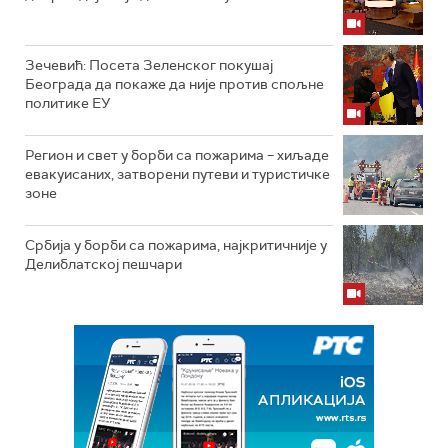
Зечевић: Посета Зеленског покушај
Београда да покаже да није против спољне
политике ЕУ
Регион и свет у борби са пожарима – хиљаде
евакуисаних, затворени путеви и туристичке
зоне
Србија у борби са пожарима, најкритичније у
Делиблатској пешчари