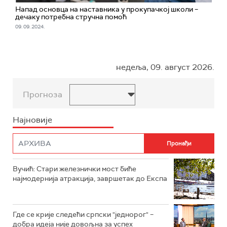
Напад основца на наставника у прокупачкој школи –
дечаку потребна стручна помоћ
09. 09. 2024.
недеља, 09. август 2026.
Прогноза
Најновије
Вучић: Стари железнички мост биће
најмодернија атракција, завршетак до Експа
Где се крије следећи српски "једнорог" –
добра идеја није довољна за успех