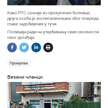
Како РТС сазнаје из прокупачке болнице,
друга особа је хоспитализована због повреда
главе задобијених у тучи.
Полиција ради на утврђивању свих околности
овог догађаја.
Прокупље
Везани чланци