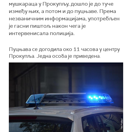
мушкараца у Прокупљу, дошло је до туче
између њих, а потом и до пуцњаве. Према
незваничним информацијама, употребљен
је гасни пиштољ након чега је
интервенисала полиција.
Пуцњава се догодила око 11 часова у центру
Прокупља. Једна особа је приведена.