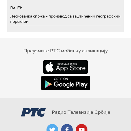
Re: Eh...
Лесковачка спржа – производ са заштићеним географским
пореклом
Преузмите РТС мобилну апликацију
Радио Телевизија Србије