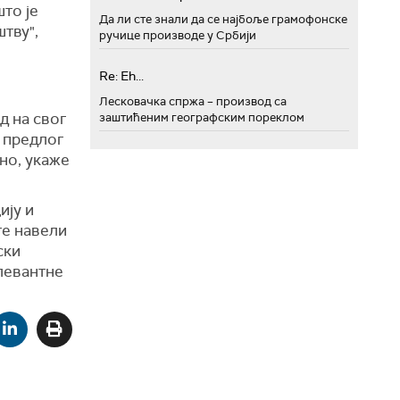
то је
Да ли сте знали да се најбоље грамофонске
тву",
ручице производе у Србији
Re: Eh...
Лесковачка спржа – производ са
д на свог
заштићеним географским пореклом
 предлог
бно, укаже
ију и
те навели
ски
елевантне