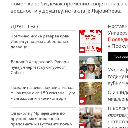
помоћ како би дечак променио своје понашање
вредности у друштву, истакла је Лајовићева.
ДРУШТВО
Наставни
Универз
Критично ниске резерве крви -
Последи
Институт позива добровољне
у Прокуп
даваоце
Гостова
Ђедовић Хандановић: Рудари
чувају енергетску сигурност
Ученик ј
Србије
годину и
кућним у
Пожари на више локација, изнад
О инциде
Ушћа гори око 150 хектара шуме
– ангажовани и хеликоптери
мишљење 
Школска
Од школе у Мрчајевцима до
програм
друштвених мрежа – како
четврто
препознати и зауставити полно