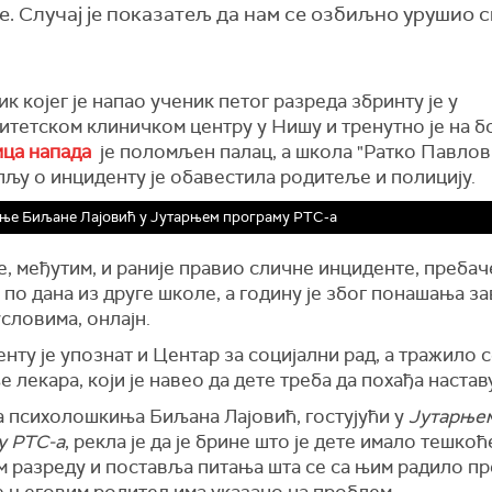
. Случај је показатељ да нам се озбиљно урушио 
к којег је напао ученик петог разреда збринту је у
итетском клиничком центру у Нишу и тренутно је на б
ца напада
је поломљен палац, а школа "Ратко Павлов
љу о инциденту је обавестила родитеље и полицију.
ње Биљане Лајовић у Јутарњем програму РТС-а
е, међутим, и раније правио сличне инциденте, пребач
 по дана из друге школе, а годину је због понашања з
словима, онлајн.
нту је упознат и Центар за социјални рад, а тражило 
лекара, који је навео да дете треба да похађа наставу
 психолошкиња Биљана Лајовић, гостујући у
Јутарње
у РТС-а
, рекла је да је брине што је дете имало тешкоћ
м разреду и поставља питања шта се са њим радило пр