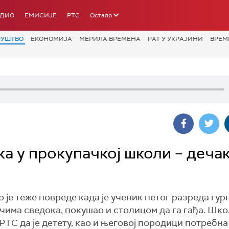
АДИО
ЕМИСИЈЕ
РТС
Остало
РУШТВО
ЕКОНОМИЈА
МЕРИЛА ВРЕМЕНА
РАТ У УКРАЈИНИ
ВРЕМ
а у прокупачкој школи – деча
је теже повреде када је ученик петог разреда гур
 речима сведока, покушао и столицом да га гађа. Шк
ТС да је детету, као и његовој породици потребна