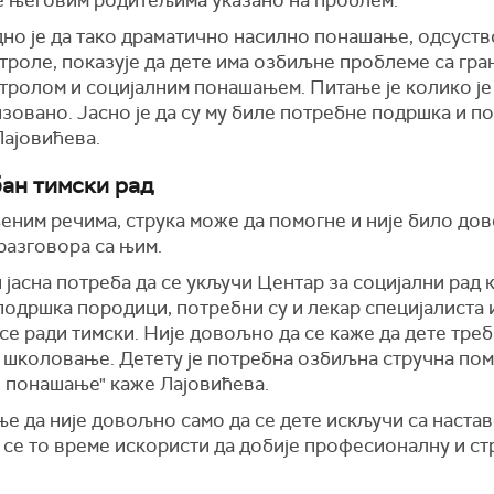
је његовим родитељима указано на проблем.
дно је да тако драматично насилно понашање, одсуств
роле, показује да дете има озбиљне проблеме са гра
тролом и социјалним понашањем. Питање је колико је
зовано. Јасно је да су му биле потребне подршка и по
Лајовићева.
ан тимски рад
еним речима, струка може да помогне и није било до
разговора са њим.
 јасна потреба да се укључи Центар за социјални рад 
подршка породици, потребни су и лекар специјалиста 
 се ради тимски. Није довољно да се каже да дете треб
а школовање. Детету је потребна озбиљна стручна пом
 понашање" каже Лајовићева.
 да није довољно само да се дете искључи са наставе
 се то време искористи да добије професионалну и ст