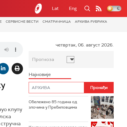
Lat
Eng
Е
СЕРВИСНЕ ВЕСТИ
СМАТРАЧНИЦА
АРХИВА РУБРИКА
четвртак, 06. август 2026.
Прогноза
Најновије
ку
Обележено 85 година од
злочина у Пребиловцима
нуо клупу
олска
 стручна