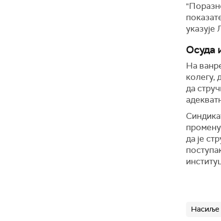
"Поразно
показат
указује 
Осуда 
На ванре
колегу,
да струч
адекват
Синдикат
промену
да је с
поступак
институц
Насиље 