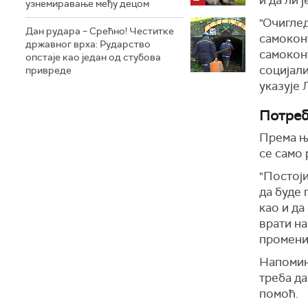
и да ли 
узнемиравање међу децом
"Очигле
Дан рудара – Срећно! Честитке
самоконт
државног врха: Рударство
самокон
опстаје као један од стубова
социјали
привреде
указује 
Потреб
Према њ
се само 
"Постоји
да буде 
као и да
врати н
промени
Напомиње
треба да
помоћ.