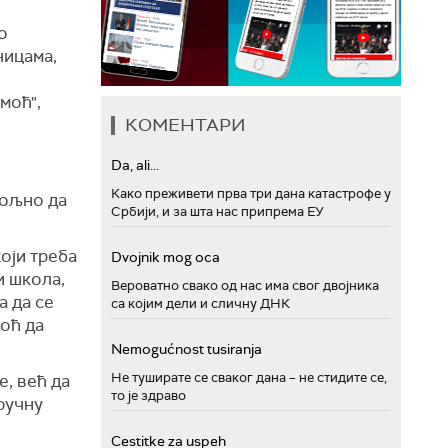
о
ницама,
моћ",
КОМЕНТАРИ
Da, ali...
Како преживети прва три дана катастрофе у
вољно да
Србији, и за шта нас припрема ЕУ
који треба
Dvojnik mog oca
и школа,
Вероватно свако од нас има свог двојника
а да се
са којим дели и сличну ДНК
оћ да
Nemogućnost tusiranja
Не туширате се сваког дана – не стидите се,
, већ да
то је здраво
ручну
Cestitke za uspeh