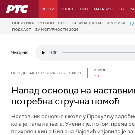
РТС
ВЕСТИ
СПОРТ
OKO
МАГАЗИН
ТВ
Р
ПОЛИТИКА
РЕГИОН
СВЕТ
СРБИЈА ДАНАС
ХРОНИКА
Д
ПОДКАСТ
ЕУ МОГУЋНОСТИ 2026
Читај ми!
ИЗВОР:
ПОНЕДЕЉАК, 09.09.2024, 06:51 -> 08:31
РТС
Напад основца на наставник
потребна стручна помоћ
Наставник основне школе у Прокупљу задобио 
која је пала на њега. Ученик је, потом, према
психолошкиња Биљана Лајовић изјавила је за Р