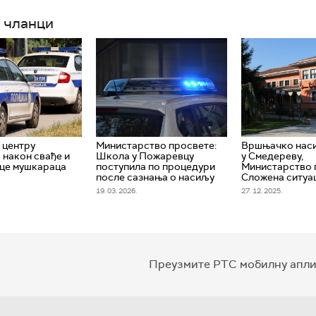
 чланци
 центру
Министарство просвете:
Вршњачко наси
након свађе и
Школа у Пожаревцу
у Смедереву,
ице мушкараца
поступила по процедури
Министарство 
после сазнања о насиљу
Сложена ситуа
19. 03. 2026.
27. 12. 2025.
Преузмите РТС мобилну апли