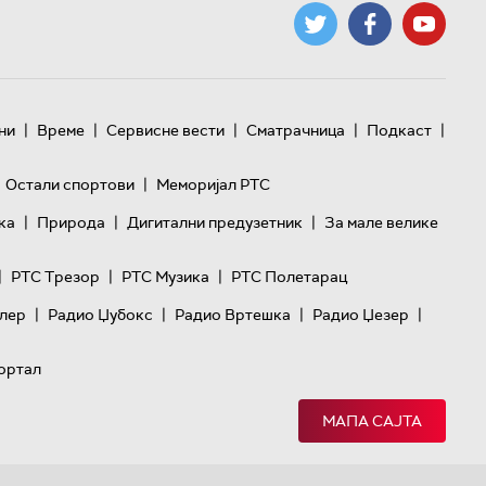
|
|
|
|
|
ни
Време
Сервисне вести
Сматрачница
Подкаст
|
Остали спортови
Меморијал РТС
|
|
|
ка
Природа
Дигитални предузетник
За мале велике
|
|
|
РТС Трезор
РТС Музика
РТС Полетарац
|
|
|
|
лер
Радио Џубокс
Радио Вртешка
Радио Џезер
ортал
МАПА САЈТА