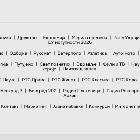
|
|
|
|
оника
Друштво
Економија
Мерила времена
Рат у Украји
ЕУ могућности 2026
|
|
|
|
|
|
ис
Одбојка
Рукомет
Ватерполо
Атлетика
Ауто-мото
|
|
|
|
|
гијa
Путујемо
Свет познатих
Здравље
Филм и ТВ
Нау
|
хероје
Наизглед здрав
|
|
|
|
С Наука
РТС Драма
РТС Живот
РТС Класика
РТС Коло
|
|
|
 Београд 3
Београд 202
Радио Плетеница
Радио Рокенро
Архив
|
|
|
|
Контакт
Маркетинг
Јавне набавке
Конкурси
Интернет п