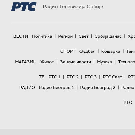
Радио Телевизија Србије
|
|
|
|
ВЕСТИ
Политика
Регион
Свет
Србија данас
Хр
|
|
СПОРТ
Фудбал
Кошарка
Тен
|
|
|
МАГАЗИН
Живот
Занимљивости
Музика
Техноло
|
|
|
|
ТВ
РТС 1
РТС 2
РТС 3
РТС Свет
РТ
|
|
РАДИО
Радио Београд 1
Радио Београд 2
Радио
РТС