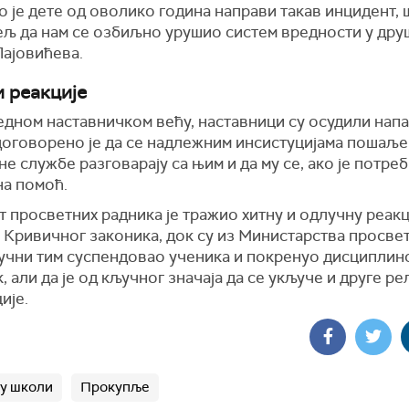
 је дете од оволико година направи такав инцидент, ш
ељ да нам се озбиљно урушио систем вредности у друш
Лајовићева.
и реакције
дном наставничком већу, наставници су осудили напа
 договорено је да се надлежним инсистуцијама пошаље
не службе разговарају са њим и да му се, ако је потре
на помоћ.
 просветних радника је тражио хитну и одлучну реакц
 Кривичног законика, док су из Министарства просве
тручни тим суспендовао ученика и покренуо дисциплин
, али да је од кључног значаја да се укључе и друге р
ије.
у школи
Прокупље