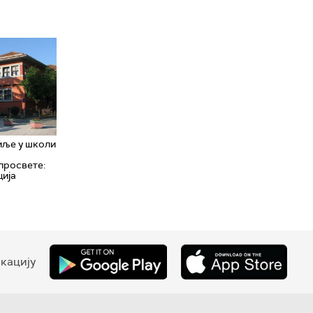
ље у школи
просвете:
ција
кацију