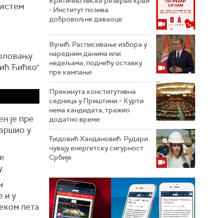
Критично ниске резерве крви
систем
- Институт позива
добровољне даваоце
Вучић: Расписивање избора у
наредним данима или
оловању.
недељама, поднећу оставку
ић Ћићко"
пре кампање
Прекинута конститутивна
седница у Приштини – Курти
нема кандидата, тражио
ен је пре
додатно време
авршио у
Ђедовић Хандановић: Рудари
чувају енергетску сигурност
се
Србије
.
м
е и у
еком лета