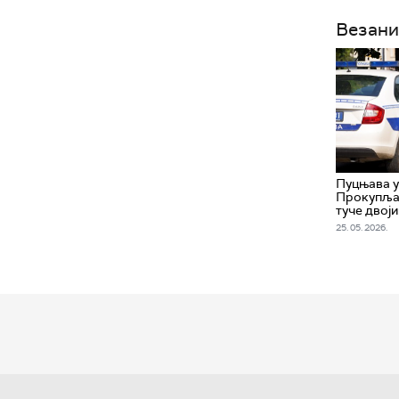
Везани
Пуцњава у
Прокупља 
туче двој
25. 05. 2026.