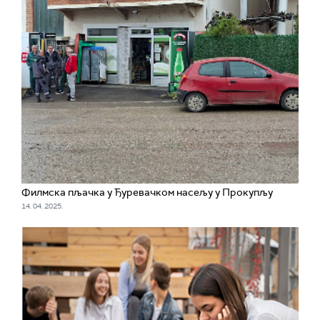
Филмска пљачка у Ђуревачком насељу у Прокупљу
14. 04. 2025.