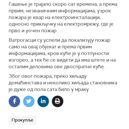
Гашење је трајало скоро сат времена, а према
првим, незваничним информацијама, узрок
пожара је квар на електроинсталацији,
односно прикључку на електромрежу, где је
прво и уочен пожар.
Ватрогасци су успели да локализују пожар
само на овај објекат и према првим
информацијама, кров куће је у потпуности
изгорео, а тек ће се видети да има штете и на
осталим деловима ове двоспратне куће.
Због овог пожара, преко хиљаду
домаћинстава и неколико хиљада становника
је дуже од пола сата било у мраку.
Прокупље