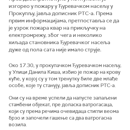
изгорео у пожару у Ђуревачком насељу у
Прокупљу, јавља дописник РТС-а. Према
првим информацијама, претпоставља се да
је узрок пожара квар на прикључку на
електромрежу, због чега и неколико
хиљада становника Ђуревачког насеља
дуже од пола сата није имало струје.
Oко 17.30, у прокупачком Ђуревачком насељу,
у Улици Данила Киша, избио је пожар на крову
куће, у којој су у том тренутку биле две млађе
особе, које ту станују, јавља дописник РТС-а.
Они су на време успели да напусте запаљени
стамбени објекат, пре доласка ватрогасаца,
који су према речима очевидаца стигли веома
брзо и започели гашење са два ватрогасна
возила.