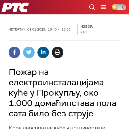
РТС
ИЗВОР:
ЧЕТВРТАК, 09.01.2025, 18:43 -> 18:55
РТС
Пожар на
електроинсталацијама
куће у Прокупљу, око
1.000 домаћинстава пола
сата било без струје
Кров двоспратне куће у потпуности је