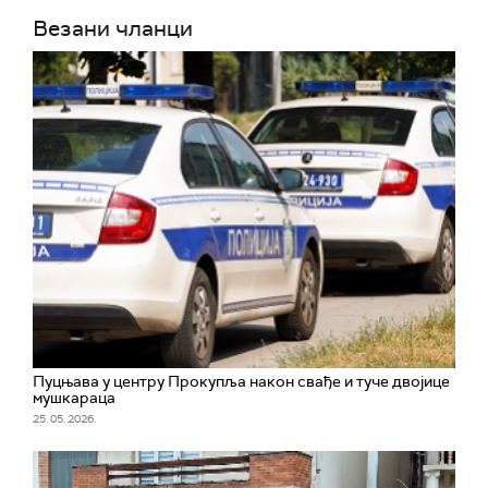
Везани чланци
Пуцњава у центру Прокупља након свађе и туче двојице
мушкараца
25. 05. 2026.