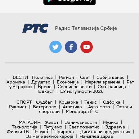
Радио Телевизија Србије
|
|
|
|
ВЕСТИ
Политика
Регион
Свет
Србија данас
|
|
|
|
Хроника
Друштво
Економија
Мерила времена
Рат
|
|
|
|
у Украјини
Време
Сервисне вести
Сматрачница
|
Подкаст
ЕУ могућности 2026
|
|
|
|
СПОРТ
Фудбал
Кошарка
Тенис
Одбојка
|
|
|
|
Рукомет
Ватерполо
Атлетика
Ауто-мото
Остали
|
спортови
Меморијал РТС
|
|
|
МАГАЗИН
Живот
Занимљивости
Музика
|
|
|
|
Технологијa
Путујемо
Свет познатих
Здравље
|
|
|
|
Филм и ТВ
Наука
Природа
Дигитални предузетник
|
За мале велике хероје
Наизглед здрав