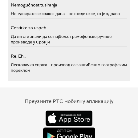
Nemogućnost tusiranja
Не туширате се сваког дана – не стидите се, то је здраво
Cestitke za uspeh
Да ли сте знали да се најбоље грамофонске ручице
производе у Србији
Re: Eh...
Лесковачка спржа – производ са заштићеним географским
пореклом
Преузмите РТС мобилну апликацију