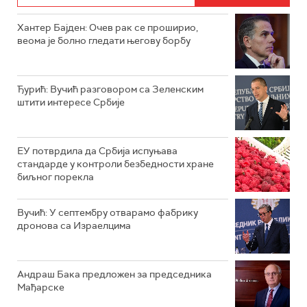
Хантер Бајден: Очев рак се проширио,
веома је болно гледати његову борбу
Ђурић: Вучић разговором са Зеленским
штити интересе Србије
ЕУ потврдила да Србија испуњава
стандарде у контроли безбедности хране
биљног порекла
Вучић: У септембру отварамо фабрику
дронова са Израелцима
Андраш Бакa предложен за председника
Мађарске