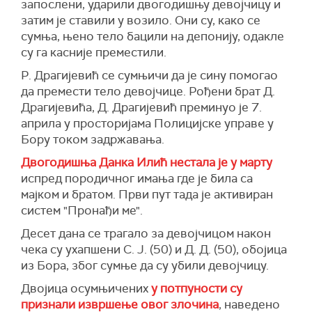
запослени, ударили двогодишњу девојчицу и
затим је ставили у возило. Они су, како се
сумња, њено тело бацили на депонију, одакле
су га касније преместили.
Р. Драгијевић се сумњичи да је сину помогао
да премести тело девојчице. Рођени брат Д.
Драгијевића, Д. Драгијевић преминуо је 7.
априла у просторијама Полицијске управе у
Бору током задржавања.
Двогодишња Данка Илић нестала је у марту
испред породичног имања где је била са
мајком и братом. Први пут тада је активиран
систем "Пронађи ме".
Десет дана се трагало за девојчицом након
чека су ухапшени С. Ј. (50) и Д. Д. (50), обојица
из Бора, због сумње да су убили девојчицу.
Двојица осумњичених
у потпуности су
признали извршење овог злочина
, наведено