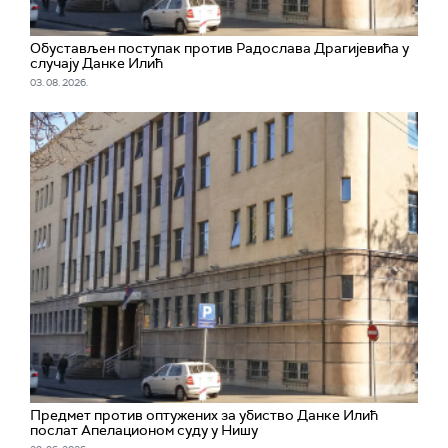
Обустављен поступак против Радослава Драгијевића у
случају Данке Илић
03. 08. 2026.
Предмет против оптужених за убиство Данке Илић
послат Апелационом суду у Нишу