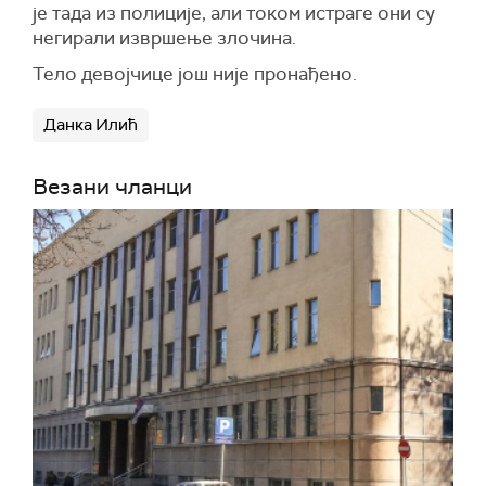
је тада из полиције, али током истраге они су
негирали извршење злочина.
Тело девојчице још није пронађено.
Данка Илић
Везани чланци