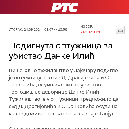
РТС
ИЗВОР:
УТОРАК, 24.09.2024, 09:07 -> 13:58
РТС, ТАНЈУГ
Подигнута оптужница за
убиство Данке Илић
Више јавно тужилаштво у Зајечару подигло
је оптужницу против Д. Драгијевића и С.
Јанковића, осумњичених за убиство
трогодишње девојчице Данке Илић.
Tужилаштво је у оптужници предложило да
суд Д. Драгијевића и С. Јанковића осуди на
казне доживотног затвора, сазнаје Танјуг.