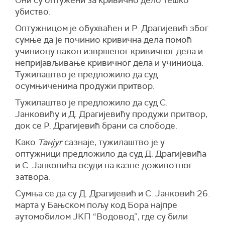
Они су оптужени за кривично дело тешко
убиство.
Оптужницом је обухваћен и Р. Драгијевић због
сумње да је починио кривична дела помоћ
учиниоцу након извршеног кривичног дела и
непријављивање кривичног дела и учиниоца.
Тужилаштво је предложило да суд
осумњиченима продужи притвор.
Тужилаштво је предложило да суд С.
Јанковићу и Д. Драгијевићу продужи притвор,
док се Р. Драгијевић брани са слободе.
Како
Та
нј
уг
сазнаје, тужилаштво је у
оптужници предложило да суд Д. Драгијевића
и С. Јанковића осуди на казне доживотног
затвора.
Сумња се да су Д. Драгијевић и С. Јанковић 26.
марта у Бањском пољу код Бора најпре
аутомобилом ЈКП “Водовод”, где су били