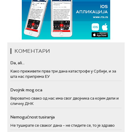
КОМЕНТАРИ
Da, ali...
Како преживети прва три дана катастрофе у Србији, и за
шта нас припрема ЕУ
Dvojnik mog oca
Вероватно свако од нас има свог двојника са којим дели и
сличну ДНК
Nemogućnost tusiranja
Не туширате се сваког дана – не стидите се, то је здраво