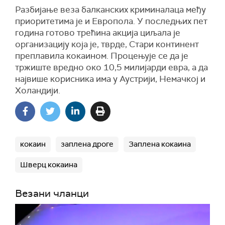
Разбијање веза балканских криминалаца међу
приоритетима је и Европола. У последњих пет
година готово трећина акција циљала је
организацију која је, тврде, Стари континент
преплавила кокаином. Процењује се да је
тржиште вредно око 10,5 милијарди евра, а да
највише корисника има у Аустрији, Немачкој и
Холандији.
кокаин
заплена дроге
Заплена кокаина
Шверц кокаина
Везани чланци