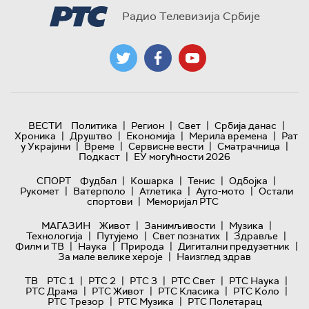
Радио Телевизија Србије
|
|
|
|
ВЕСТИ
Политика
Регион
Свет
Србија данас
|
|
|
|
Хроника
Друштво
Економија
Мерила времена
Рат
|
|
|
|
у Украјини
Време
Сервисне вести
Сматрачница
|
Подкаст
ЕУ могућности 2026
|
|
|
|
СПОРТ
Фудбал
Кошарка
Тенис
Одбојка
|
|
|
|
Рукомет
Ватерполо
Атлетика
Ауто-мото
Остали
|
спортови
Меморијал РТС
|
|
|
МАГАЗИН
Живот
Занимљивости
Музика
|
|
|
|
Технологијa
Путујемо
Свет познатих
Здравље
|
|
|
|
Филм и ТВ
Наука
Природа
Дигитални предузетник
|
За мале велике хероје
Наизглед здрав
|
|
|
|
|
ТВ
РТС 1
РТС 2
РТС 3
РТС Свет
РТС Наука
|
|
|
|
РТС Драма
РТС Живот
РТС Класика
РТС Коло
|
|
РТС Трезор
РТС Музика
РТС Полетарац