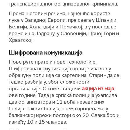
транснационалног организованог криминала.
Према његовим речима, најчешће користе
луке у Западној Европи, пре свега у Шпанији,
Белгији, Холандији и Немачкој, а у последње
време и на Јадрану, у Словенији, Црној Гори и
Хрватској.
Шифрована комуникација
Нове руте прате и нове технологије.
Шифрована комуникација нови је изазов у
обрачуну полиција са картелима. Стари - да се
тешко разбијају, због сложености
организације. О томе сведочи
акција из маја
ове године. Тада је српска полиција ухапсила
два организатора и 11 вођа независних
ћелија. Таквих ћелија, према проценама, у
балканској мрежи постоји око 20. Свака броји
између 10 и 15 чланова.