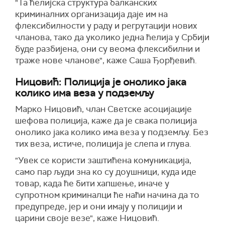
"Та ћелијска структура балканских
криминалних организација даје им на
флексибилности у раду и регрутацији нових
чланова, тако да уколико једна ћелија у Србији
буде разбијена, они су веома флексибилни и
траже нове чланове", каже Саша Ђорђевић.
Ницовић: Полиција је онолико јака
колико има веза у подземљу
Марко Ницовић, члан Светске асоцијације
шефова полиција, каже да је свака полиција
онолико јака колико има веза у подземљу. Без
тих веза, истиче, полиција је слепа и глува.
"Увек се користи заштићена комуникација,
само пар људи зна ко су доушници, куда иде
товар, када ће бити хапшење, иначе у
супротном криминалци ће наћи начина да то
предупреде, јер и они имају у полицији и
царини своје везе", каже Ницовић.