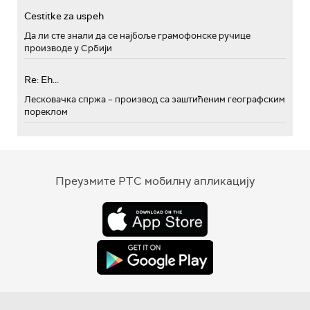
Cestitke za uspeh
Да ли сте знали да се најбоље грамофонске ручице
производе у Србији
Re: Eh...
Лесковачка спржа – производ са заштићеним географским
пореклом
Преузмите РТС мобилну апликацију