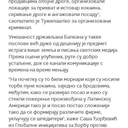
продавцима опојне дроге, организовали
локације за прихват и истовар кокаина,
скривање дроге и ангажовали посаду",
саопштило је Тужилаштво за организовани
криминал.
Умешаност држављана Балкана у такве
послове већ дуже од деценију је предмет
истрага више земља и писања светских медија.
Према оцени упућених, руте су добро
устаљене, док се канали комуникације с
времена на време мењају.
"На почетку су то били морнари који су носили
торбе пуне кокаина, заједно са бродовима,
међутим, како се развијао посао и како су
стекли поверење произвођача у Латинској
Америци тако је и посао постао сложенији
тако да се формирају различите фирме,
укључују се шпедитери", каже Саша Ђорђевић
из Глобалне иницијатива за борбу против