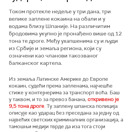
Током протекле недеље у три дана, три
велике заплене кокаина на обали и у
водама близу Шпаније. На различитим
бродовима укупно је пронађено више од 12
тона те дроге. Међу ухапшенима су и људи
из Србије и земаља региона, који су
означени као чланови такозваног
балканског картела.
Из земаља Латинске Америке до Европе
кокаин, судећи према запленама, најчешће
стиже у контејнерима за транспорт воћа. Баш
у таквом, и то за превоз банана,
откривено је
9,5 тона дроге
. Ту заплену шпанска полиција
описује као ударац без преседана за једну од
највећих светских криминалних организација, а
тамошњи медији тврде да иза тога стоји