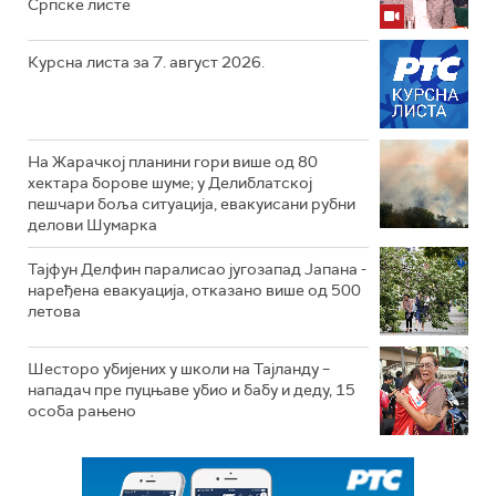
Српске листе
Курсна листа за 7. август 2026.
На Жарачкој планини гори више од 80
хектара борове шуме; у Делиблатској
пешчари боља ситуација, евакуисани рубни
делови Шумарка
Тајфун Делфин паралисао југозапад Јапана -
наређена евакуација, отказано више од 500
летова
Шесторо убијених у школи на Тајланду –
нападач пре пуцњаве убио и бабу и деду, 15
особа рањено