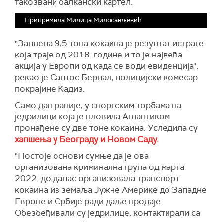
такозвани балкански картел.
Припремила Милица Милосављевић
"Заплена 9,5 тона кокаина је резултат истраге
која траје од 2018. године и то је највећа
акција у Европи од када се води евиденција",
рекао је Сантос Бернал, полицијски комесар
покрајине Кадиз.
Само дан раније, у спортским торбама на
једрилици која је пловила Атлантиком
пронађене су две тоне кокаина. Уследила су
хапшења у Београду и Новом Саду.
"Постоје основи сумње да је ова
организована криминална група од марта
2022. до данас организовала транспорт
кокаина из земаља Јужне Америке до Западне
Европе и Србије ради даље продаје.
Обезбеђивали су једрилице, контактирали са