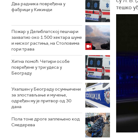
су Л. Б.
Два радника повређена у
тешко уб
фабрици у Кикинди
Пожар у Делиблатској пешчари
захватио око 1.500 хектара шуме
и ниског растиња, на Столовима
гори трава
Хитна помоћ: Четири особе
повређене у три удеса у
Београду
Ухапшен у Београду осумњичени
за злостављање и мучење,
одређен му је притвор од 30
дана
Пола тоне дроге заплењено код
Смедерева