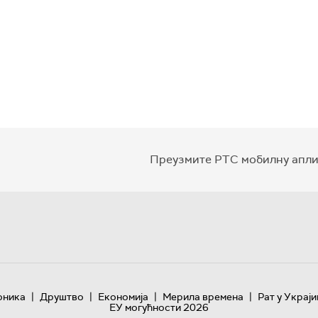
Преузмите РТС мобилну апли
|
|
|
|
оника
Друштво
Економија
Мерила времена
Рат у Украји
ЕУ могућности 2026