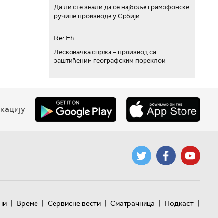
Да ли сте знали да се најбоље грамофонске
ручице производе у Србији
Re: Eh...
Лесковачка спржа – производ са
заштићеним географским пореклом
кацију
|
|
|
|
|
ни
Време
Сервисне вести
Сматрачница
Подкаст