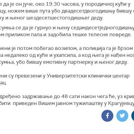
 да је он јуче, око 19.30 часова, у породичној кући у
вцу, ножем више пута убо двадесетдвогодишњу бившу
ку и њеног шездесетшестогодишњег деду.
сумња се да је гурнуо и њену седамдесетједногодишњ
том приликом пала и задобила тешке телесне повреде.
ни је потом побегао возилом, а полиција га је брзом
 недалеко од куће и ухапсила, а код њега је нађен нож
сумња, убо бившу емотивну партнерку и њеног деду.
ни су превезени у Универзитетски клинички центар
ац.
 одређено задржавање до 48 сати након чега ће, уз кр
 бити приведен Вишем јавном тужилаштву у Крагујевцу