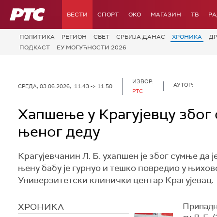
РТС
ВЕСТИ
СПОРТ
OKO
МАГАЗИН
ТВ
Р
ПОЛИТИКА
РЕГИОН
СВЕТ
СРБИЈА ДАНАС
ХРОНИКА
Д
ПОДКАСТ
ЕУ МОГУЋНОСТИ 2026
ИЗВОР:
АУТОР:
СРЕДА, 03.06.2026, 11:43 -> 11:50
РТС
Хапшење у Крагујевцу због 
њеног деду
Крагујевчанин Л. Б. ухапшен је због сумње да 
њену бабу је гурнуо и тешко повредио у њихов
Универзитетски клинички центар Крагујевац.
ХРОНИКА
Припадн