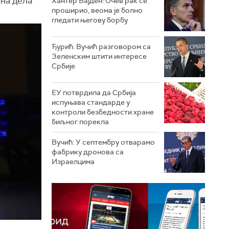
чна дела
Хантер Бајден: Очев рак се
проширио, веома је болно
гледати његову борбу
Ђурић: Вучић разговором са
Зеленским штити интересе
Србије
ЕУ потврдила да Србија
испуњава стандарде у
контроли безбедности хране
биљног порекла
Вучић: У септембру отварамо
фабрику дронова са
Израелцима