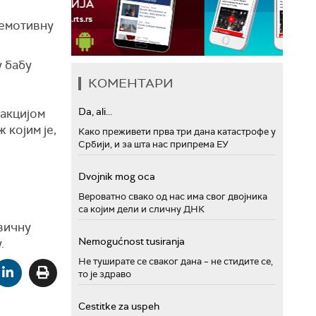
 емотивну
у бабу
КОМЕНТАРИ
Da, ali...
 акцијом
 којим је,
Како преживети прва три дана катастрофе у
Србији, и за шта нас припрема ЕУ
Dvojnik mog oca
Вероватно свако од нас има свог двојника
са којим дели и сличну ДНК
ивичну
Nemogućnost tusiranja
.
Не туширате се сваког дана – не стидите се,
то је здраво
Cestitke za uspeh