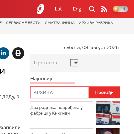
Lat
Eng
Е
СЕРВИСНЕ ВЕСТИ
СМАТРАЧНИЦА
АРХИВА РУБРИКА
субота, 08. август 2026.
Прогноза
 и
Најновије
 деду, а
Два радника повређена у
фабрици у Кикинди
ухапсили