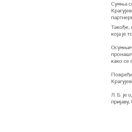
Сумња се
Крагује
партнер
Такође, 
која је 
Осумњиче
пронашла
како се 
Повређе
Крагујев
Л. Б. је
пријаву,