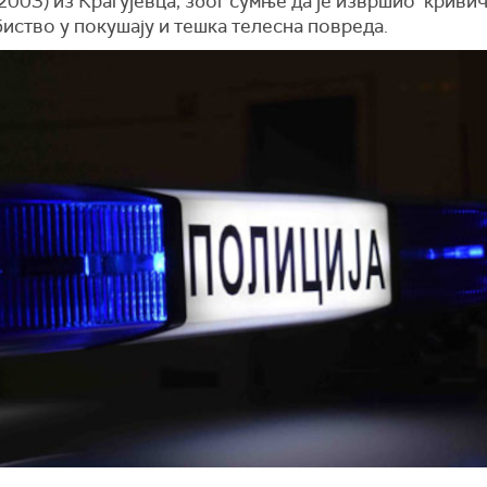
 (2003) из Крагујевца, због сумње да је извршио криви
иство у покушају и тешка телесна повреда.