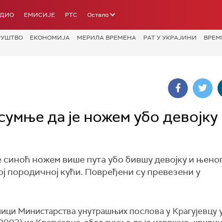
АДИО
ЕМИСИЈЕ
РТС
Остало
РУШТВО
ЕКОНОМИЈА
МЕРИЛА ВРЕМЕНА
РАТ У УКРАЈИНИ
ВРЕМ
сумње да је ножем убо девојку
је синоћ ножем више пута убо бившу девојку и њеног
ој породичној кући. Повређени су превезени у
ици Министарства унутрашњих послова у Крагујевцу 