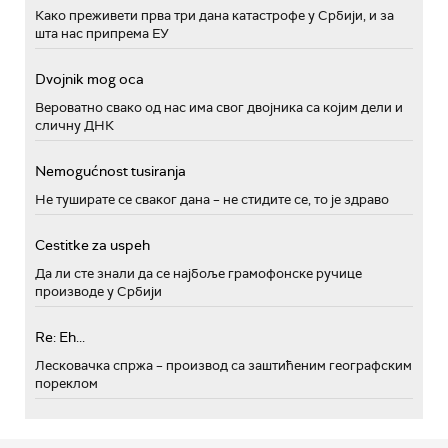
Како преживети прва три дана катастрофе у Србији, и за
шта нас припрема ЕУ
Dvojnik mog oca
Вероватно свако од нас има свог двојника са којим дели и
сличну ДНК
Nemogućnost tusiranja
Не туширате се сваког дана – не стидите се, то је здраво
Cestitke za uspeh
Да ли сте знали да се најбоље грамофонске ручице
производе у Србији
Re: Eh...
Лесковачка спржа – производ са заштићеним географским
пореклом