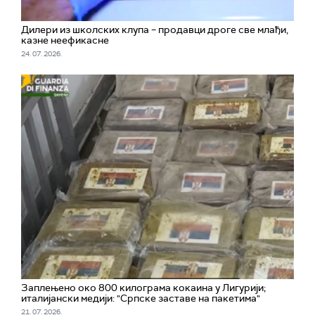
Дилери из школских клупа – продавци дроге све млађи,
казне неефикасне
24. 07. 2026.
Заплењено око 800 килограма кокаина у Лигурији;
италијански медији: "Српске заставе на пакетима"
21. 07. 2026.