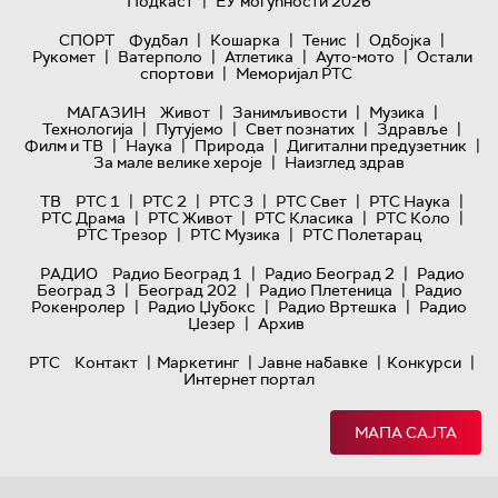
|
Подкаст
ЕУ могућности 2026
|
|
|
|
СПОРТ
Фудбал
Кошарка
Тенис
Одбојка
|
|
|
|
Рукомет
Ватерполо
Атлетика
Ауто-мото
Остали
|
спортови
Меморијал РТС
|
|
|
МАГАЗИН
Живот
Занимљивости
Музика
|
|
|
|
Технологијa
Путујемо
Свет познатих
Здравље
|
|
|
|
Филм и ТВ
Наука
Природа
Дигитални предузетник
|
За мале велике хероје
Наизглед здрав
|
|
|
|
|
ТВ
РТС 1
РТС 2
РТС 3
РТС Свет
РТС Наука
|
|
|
|
РТС Драма
РТС Живот
РТС Класика
РТС Коло
|
|
РТС Трезор
РТС Музика
РТС Полетарац
|
|
РАДИО
Радио Београд 1
Радио Београд 2
Радио
|
|
|
Београд 3
Београд 202
Радио Плетеница
Радио
|
|
|
Рокенролер
Радио Џубокс
Радио Вртешка
Радио
|
Џезер
Архив
|
|
|
|
РТС
Контакт
Маркетинг
Јавне набавке
Конкурси
Интернет портал
МАПА САЈТА