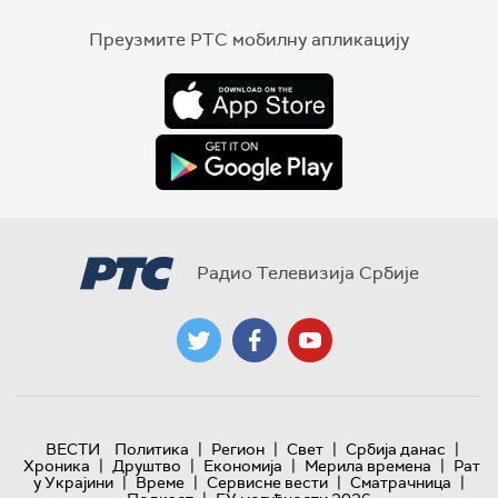
Преузмите РТС мобилну апликацију
Радио Телевизија Србије
|
|
|
|
ВЕСТИ
Политика
Регион
Свет
Србија данас
|
|
|
|
Хроника
Друштво
Економија
Мерила времена
Рат
|
|
|
|
у Украјини
Време
Сервисне вести
Сматрачница