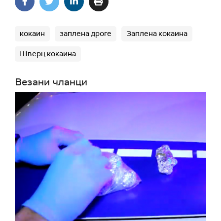
кокаин
заплена дроге
Заплена кокаина
Шверц кокаина
Везани чланци