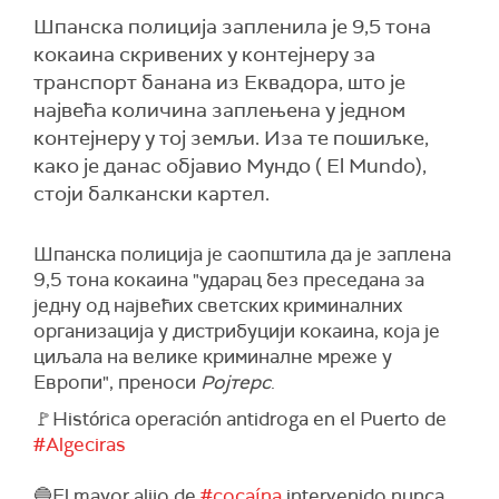
Шпанска полиција запленила је 9,5 тона
кокаина скривених у контејнеру за
транспорт банана из Еквадора, што је
највећа количина заплењена у једном
контејнеру у тој земљи. Иза те пошиљке,
како је данас објавио Мундо ( El Mundo),
стоји балкански картел.
Шпанска полиција је саопштила да је заплена
9,5 тона кокаина "ударац без преседана за
једну од највећих светских криминалних
организација у дистрибуцији кокаина, која је
циљала на велике криминалне мреже у
Европи", преноси
Ројтерс
.
🚩Histórica operación antidroga en el Puerto de
#Algeciras
🔵El mayor alijo de
#cocaína
intervenido nunca