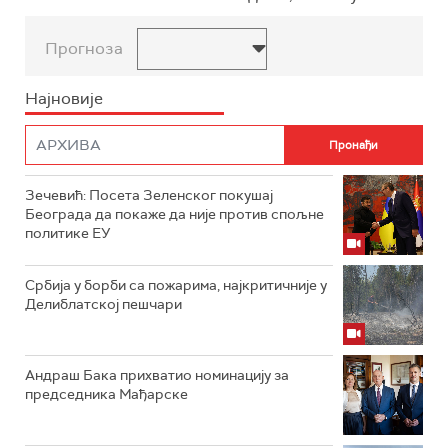
Прогноза
Најновије
Зечевић: Посета Зеленског покушај
Београда да покаже да није против спољне
политике ЕУ
Србија у борби са пожарима, најкритичније у
Делиблатској пешчари
Андраш Бака прихватио номинацију за
председника Мађарске