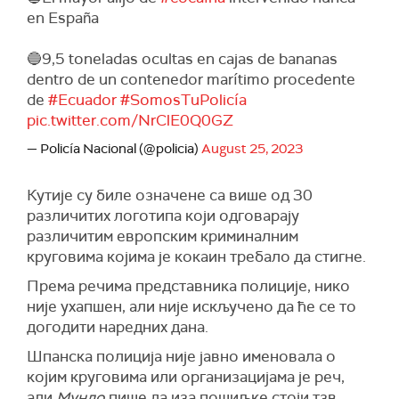
en España
🔵9,5 toneladas ocultas en cajas de bananas
dentro de un contenedor marítimo procedente
de
#Ecuador
#SomosTuPolicía
pic.twitter.com/NrClE0Q0GZ
— Policía Nacional (@policia)
August 25, 2023
Кутије су биле означене са више од 30
различитих логотипа који одговарају
различитим европским криминалним
круговима којима је кокаин требало да стигне.
Према речима представника полиције, нико
није ухапшен, али није искључено да ће се то
догодити наредних дана.
Шпанска полиција није јавно именовала о
којим круговима или организацијама је реч,
али
Мундо
пише да иза пошиљке стоји тзв.