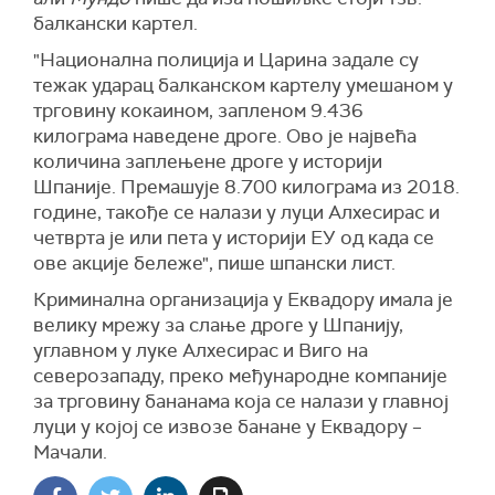
балкански картел.
"Национална полиција и Царина задале су
тежак ударац балканском картелу умешаном у
трговину кокаином, запленом 9.436
килограма наведене дроге. Ово је највећа
количина заплењене дроге у историји
Шпаније. Премашује 8.700 килограма из 2018.
године, такође се налази у луци Алхесирас и
четврта је или пета у историји ЕУ од када се
ове акције бележе", пише шпански лист.
Криминална организација у Еквадору имала је
велику мрежу за слање дроге у Шпанију,
углавном у луке Алхесирас и Виго на
северозападу, преко међународне компаније
за трговину бананама која се налази у главној
луци у којој се извозе банане у Еквадору –
Мачали.