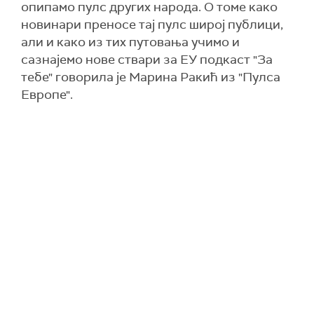
опипамо пулс других народа. О томе како
новинари преносе тај пулс широј публици,
али и како из тих путовања учимо и
сазнајемо нове ствари за ЕУ подкаст "За
тебе" говорила је Марина Ракић из "Пулса
Европе".