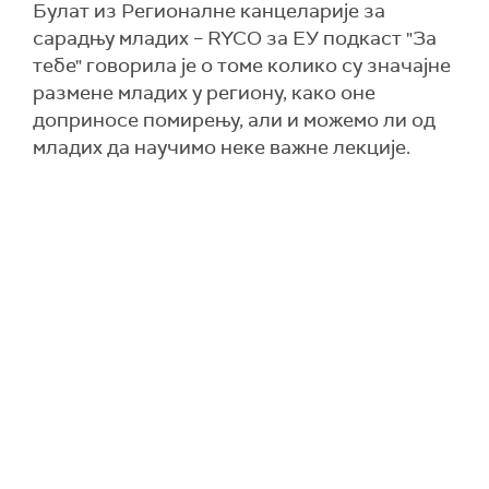
Булат из Регионалне канцеларије за
сарадњу младих – RYCO за ЕУ подкаст "За
тебе" говорила је о томе колико су значајне
размене младих у региону, како оне
доприносе помирењу, али и можемо ли од
младих да научимо неке важне лекције.