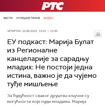
РТС
ВЕСТИ
УСПЕШНЕ ПРИЧЕ
ВИДЕО
ЧЕТВРТАК, 22.06.2023, 13:01 -> 13:30
ЕУ подкаст: Марија Булат
из Регионалне
канцеларије за сарадњу
младих: Не постоји једна
истина, важно је да чујемо
туђе мишљење
За будућност сваког друштва кључне су
могућности које нуди младима. Марија