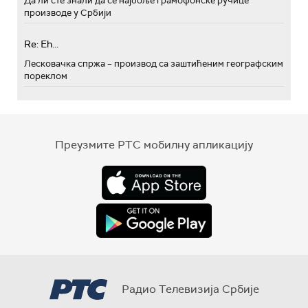
Да ли сте знали да се најбоље грамофонске ручице
производе у Србији
Re: Eh...
Лесковачка спржа – производ са заштићеним географским
пореклом
Преузмите РТС мобилну апликацију
Радио Телевизија Србије