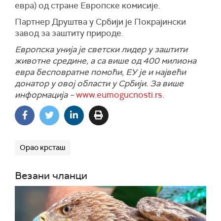
евра) од стране Европске комисије
.
Партнер Друштва у Србији је
Покрајински
завод за заштиту природе
.
Европска унија је светски лидер у заштити
животне средине, а са више од 400 милиона
евра бесповратне помоћи, ЕУ је и највећи
донатор у овој области у Србији.
За више
информација
–
www.
eumogucnosti.rs
.
Орао крсташ
Везани чланци