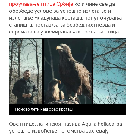
проучавање птица Србије
који чине све да
обезбеде услове за успешно излегање и
излетање младунаца крсташа, попут очувања
станишта, постављања безбедних гнезда и
спречавања узнемиравања и тровања птица.
Поново лети наш орао крсташ
Ове птице, латинског назива
Аquila heliaca
, за
успешно извођење потомства захтевају