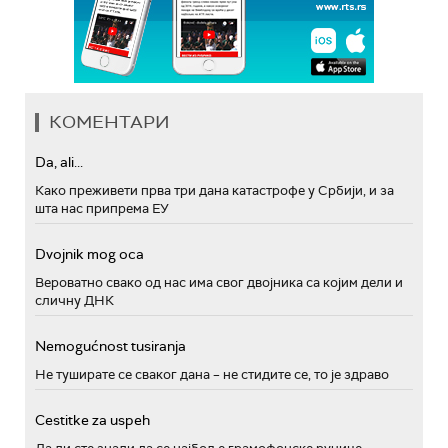
КОМЕНТАРИ
Da, ali...
Како преживети прва три дана катастрофе у Србији, и за
шта нас припрема ЕУ
Dvojnik mog oca
Вероватно свако од нас има свог двојника са којим дели и
сличну ДНК
Nemogućnost tusiranja
Не туширате се сваког дана – не стидите се, то је здраво
Cestitke za uspeh