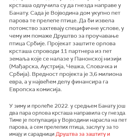
крсташа одлучила су да гнезда направе у
Банату. Сада је Војводина дом укупно пет
парова те прелепе птице. Да би извела
потомство захтевају специфичне услове, у
чему им помаже Друштво за проучавање
птица Србије. Пројекат заштите орлова
крсташа спроводи 11 партнера из пет
земаља које се налазе у Панонској низији
(Мађарска, Аустрија, Чешка, Словачка и
Србија). Вредност пројекта је 3,6 милиона
евра, а у највећем делу финансира га
Европска комисија.
У зиму и пролеће 2022. у средњем Банату још
два пара орлова крсташа направила су гнезда.
Тиме је популација у Војводини нарасла на пет
парова, а сем прелепих птица, заслугу за то
имају и сарадници
Друштва за заштиту и