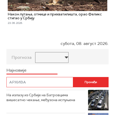
Након лутања, отмице и прихватилишта, орао Феликс
стигао у Србију
23. 06. 2026.
субота, 08. август 2026.
Прогноза
Најновије
На излазу из Србије на Батровцима
вишесатно чекање, међузона испуњена