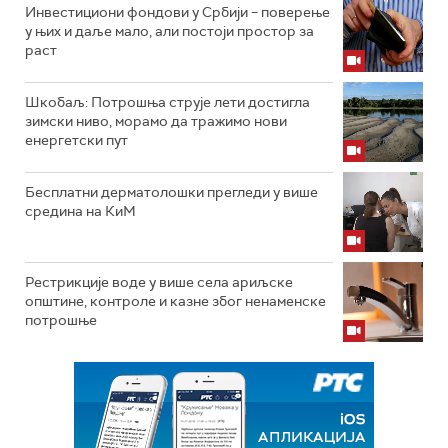
Инвестициони фондови у Србији – поверење
у њих и даље мало, али постоји простор за
раст
Шкобаљ: Потрошња струје лети достигла
зимски ниво, морамо да тражимо нови
енергетски пут
Бесплатни дерматолошки прегледи у више
средина на КиМ
Рестрикције воде у више села ариљске
општине, контроле и казне због ненаменске
потрошње