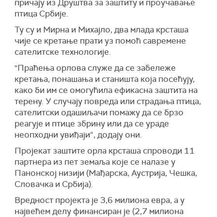
причају из Друштва за заштиту и проучавање
птица Србије.
Ту су и Мирна и Михајло, два млада крсташа
чије се кретање прати уз помоћ савремене
сателитске технологије.
"
Праћења орлова служе да се забележе
кретања, понашања и станишта која посећују,
како би им се омогућила ефикасна заштита на
терену. У случају повреда или страдања птица,
сателитски одашиљачи помажу да се брзо
реагује и птице збрину или да се ураде
неопходни увиђаји“, додају они.
Пројекат заштите орла крсташа спроводи 11
партнера из пет земаља које се налазе у
Панонској низији (Мађарска, Аустрија, Чешка,
Словачка и Србија).
Вредност пројекта је 3,6 милиона евра, а у
највећем делу финансиран је (2,7 милиона