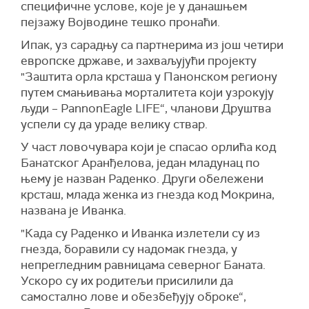
специфичне услове, које је у данашњем
пејзажу Војводине тешко пронаћи.
Ипак, уз сарадњу са партнерима из још четири
европске државе, и захваљујући пројекту
"
Заштита орла крсташа у Панонском региону
путем смањивања морталитета који узрокују
људи – PannonEagle LIFE“, чланови Друштва
успели су да ураде велику ствар.
У част ловочувара који је спасао орлића код
Банатског Аранђелова, један младунац по
њему је назван Раденко. Други обележени
крсташ, млада женка из гнезда код Мокрина,
названа је Иванка.
"
Када су Раденко и Иванка излетели су из
гнезда, боравили су надомак гнезда, у
непрегледним равницама северног Баната.
Ускоро су их родитељи присилили да
самостално лове и обезбеђују оброке“,