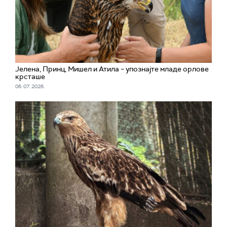
Јелена, Принц, Мишел и Атила – упознајте младе орлове
крсташе
06. 07. 2026.