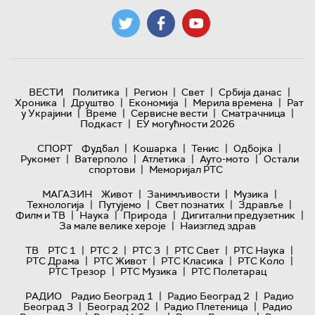
|
|
|
|
ВЕСТИ
Политика
Регион
Свет
Србија данас
|
|
|
|
Хроника
Друштво
Економија
Мерила времена
Рат
|
|
|
|
у Украјини
Време
Сервисне вести
Сматрачница
|
Подкаст
ЕУ могућности 2026
|
|
|
|
СПОРТ
Фудбал
Кошарка
Тенис
Одбојка
|
|
|
|
Рукомет
Ватерполо
Атлетика
Ауто-мото
Остали
|
спортови
Меморијал РТС
|
|
|
МАГАЗИН
Живот
Занимљивости
Музика
|
|
|
|
Технологијa
Путујемо
Свет познатих
Здравље
|
|
|
|
Филм и ТВ
Наука
Природа
Дигитални предузетник
|
За мале велике хероје
Наизглед здрав
|
|
|
|
|
ТВ
РТС 1
РТС 2
РТС 3
РТС Свет
РТС Наука
|
|
|
|
РТС Драма
РТС Живот
РТС Класика
РТС Коло
|
|
РТС Трезор
РТС Музика
РТС Полетарац
|
|
РАДИО
Радио Београд 1
Радио Београд 2
Радио
|
|
|
Београд 3
Београд 202
Радио Плетеница
Радио