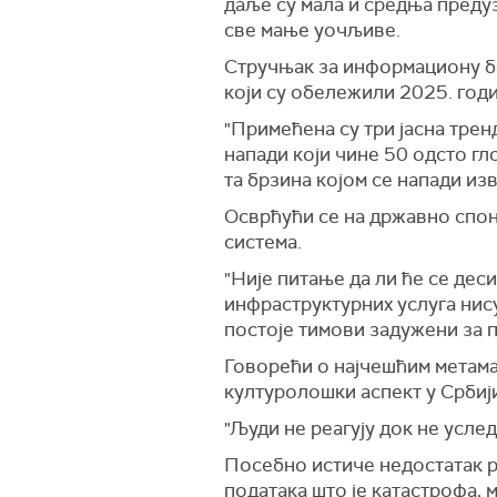
даље су мала и средња преду
све мање уочљиве.
Стручњак за информациону б
који су обележили 2025. годин
"Примећена су три јасна трен
напади који чине 50 одсто гл
та брзина којом се напади и
Осврћући се на државно спон
система.
"Није питање да ли ће се деси
инфраструктурних услуга нису
постоје тимови задужени за п
Говорећи о најчешћим метама
културолошки аспект у Србиј
"Људи не реагују док не усле
Посебно истиче недостатак ре
података што је катастрофа,