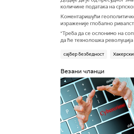
количине података на српском
Коментаришући геополитичке 
израженије глобално ривалст
"Треба да се ослонимо на со
да ће технолошка револуција
сајбер безбедност
Хакерски
Везани чланци