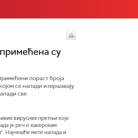
 примећена су
примећени пораст броја
којом се напади извршавају
напади све
мњивих вирусних претњи које
ада је реч о хакерским
". Најчешће мете напада и