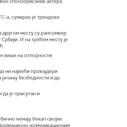
авно спонзорисаних актера
С-а, сумирао је трендове
На другом месту су рансомвер
Србији. И на трећем месту је
ћ.
ве више на отпорности
 да ни највећи провајдери
а јачању безбедности и да
да је присутан и
бично немају бекап својих
 информационо-комуникационим