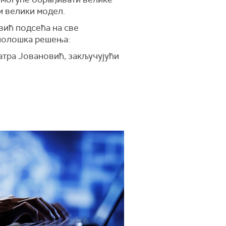
ни велики модел.
вић подсећа на све
хнолошка решења:
атра Јовановић, закључујући