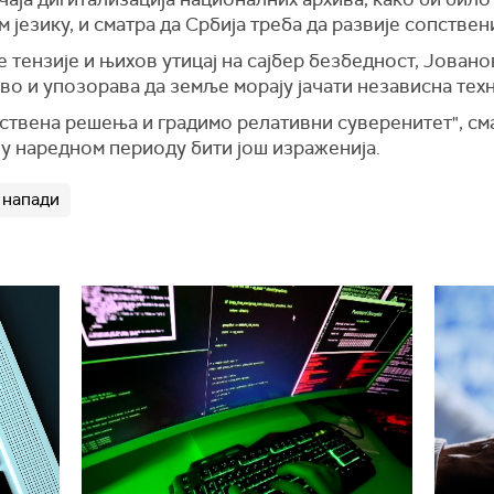
 језику, и сматра да Србија треба да развије сопстве
тензије и њихов утицај на сајбер безбедност, Јовано
во и упозорава да земље морају јачати независна те
пствена решења и градимо релативни суверенитет", см
 у наредном периоду бити још израженија.
 напади