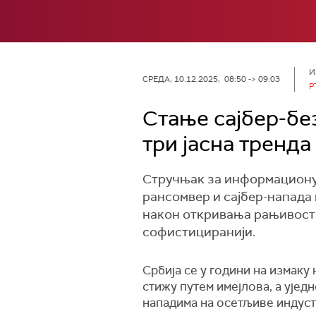
И
СРЕДА, 10.12.2025, 08:50 -> 09:03
Р
Стање сајбер-бе
три јасна тренда
Стручњак за информациону 
рансомвер и сајбер-напада 
након откривања рањивости. 
софистициранији.
Србија се у години на измаку
стижу путем имејлова, а ујед
нападима на осетљиве индустр