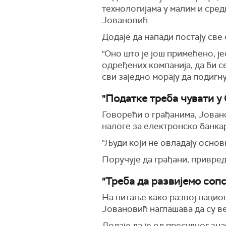
технологијама у малим и сред
Јовановић.
Додаје да напади постају све
"Оно што је још примећено, ј
одређених компанија, да би се
сви заједно морају да подигну
"Податке треба чувати у 
Говорећи о грађанима, Јовано
налоге за електронско банка
"Људи који не овладају осно
Поручује да грађани, привред
"Треба да развијемо соп
На питање како развој нацио
Јовановић наглашава да су в
Додаје да је од пресудног зн