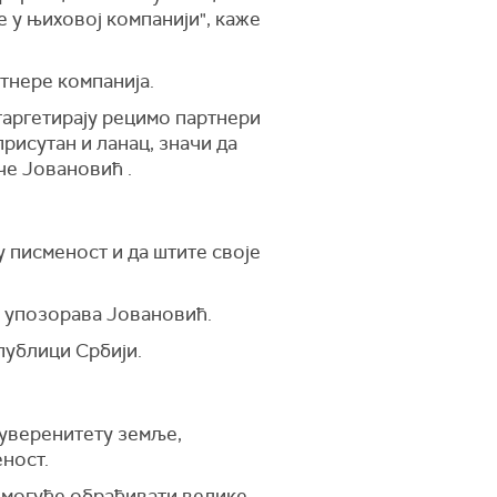
е у њиховој компанији", каже
ртнере компанија.
 таргетирају рецимо партнери
присутан и ланац, значи да
иче Јовановић .
у писменост и да штите своје
, упозорава Јовановић.
публици Србији.
суверенитету земље,
ност.
о могуће обрађивати велике