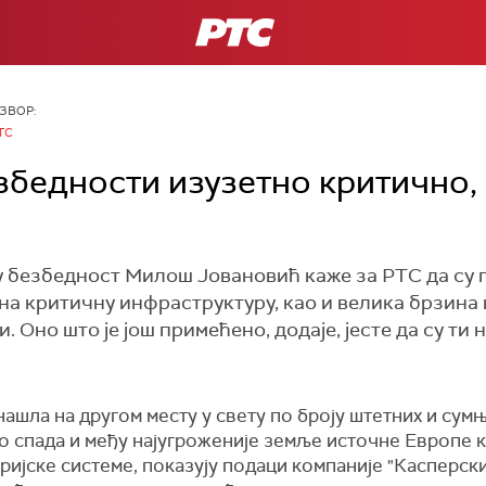
РТС
ЗВОР:
ТС
збедности изузетно критично,
безбедност Милош Јовановић каже за РТС да су 
на критичну инфраструктуру, као и велика брзина 
Оно што је још примећено, додаје, јесте да су ти 
 нашла на другом месту у свету по броју штетних и су
но спада и међу најугроженије земље источне Европе к
ијске системе, показују подаци компаније "Касперски