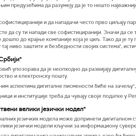
њим предузећима да разумеју да је то нешто најважниј
 софистициранији и да нападачи често прво циљају па
есте да су ти напади све софистициранији. Значи да се
 дошло до крајње компаније која је циљ. Тако да је ту 
 тај ниво заштите и безбедности својих система", ист
Србији"
вић упозорава да је неопходно да развијају дигиталн
рство и електронску пошту.
вним аспектима дигиталне писмености биће на зачељу"
ници и институције треба да чувају своје податке у Ре
ствени велики језички модел"
налних језичких модела може допринети дигиталном 
елики језички модели кључни за информациону сувере
ачаја дигитализација националних архива, како би бил