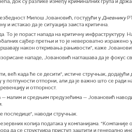
зећа, док су разлике између криминалних група и држ
езбедност Милош Јовановић, гостујући у
Дневнику
РТ
у и истакао да је ситуација заиста критична.
да. То је пораст напада на критичну инфраструктуру. 
обалних сајбер претњи и то је невероватно изражено у 
звршавају након откривања рањивости", каже Јованови
зорисане нападе, Јовановић наглашава да је фокус с
ти, већ када ће се десити", истиче стручњак, додајући
 у потпуности отпорни, али да је важно што се ради н
ревенцију и отпорност.
 — малим и средњим предузећима — Јовановић наводи 
и.
де последице", наводи стручњак.
зервних копија података у компанијама. "Компаније о
 мора да се структуира приступ заштити и генерално