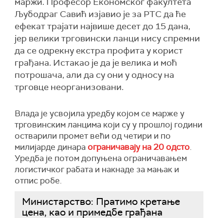
маржи. Професор Економског факултета
Љубодраг Савић изјавио је за РТС да ће
ефекат трајати највише десет до 15 дана,
јер велики трговински ланци нису спремни
да се одрекну екстра профита у корист
грађана. Истакао је да је велика и моћ
потрошача, али да су они у односу на
трговце неорганизовани.
Влада је усвојила уредбу којом се марже у
трговинским ланцима који су у прошлој години
остварили промет већи од четири и по
милијарде динара
ограничавају на 20 одсто
.
Уредба је потом допуњена ограничавањем
логистичког рабата и накнаде за мањак и
отпис робе.
Министарство: Пратимо кретање
цена, као и примедбе грађана