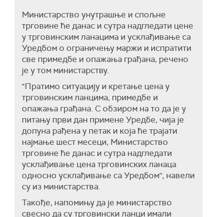
Министарство унутрашње и спољне
трговине ће данас и сутра надгледати цене
у трговинским ланацима и усклађивање са
Уредбом о ограничењу маржи и испратити
све примедбе и опажања грађана, речено
је у том министарству.
"Пратимо ситуацију и кретање цена у
трговинским ланцима, примедбе и
опажања грађана. С обзиром на то да је у
питању први дан примене Уредбе, чија је
допуна рађена у петак и која ће трајати
најмање шест месеци, Министарство
трговине ће данас и сутра надгледати
усклађивање цена трговинских ланаца
односно усклађивање са Уредбом'', навели
су из министарства.
Такође, напомињу да је министарство
свесно да су трговински ланци имали