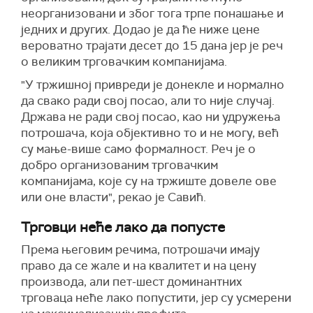
неорганизовани и због тога трпе понашање и
једних и других. Додао је да ће ниже цене
вероватно трајати десет до 15 дана јер је реч
о великим трговачким компанијама.
"У тржишној привреди је донекле и нормално
да свако ради свој посао, али то није случај.
Држава не ради свој посао, као ни удружења
потрошача, која објективно то и не могу, већ
су мање-више само формалност. Реч је о
добро организованим трговачким
компанијама, које су на тржиште довеле ове
или оне власти", рекао је Савић.
Трговци неће лако да попусте
Према његовим речима, потрошачи имају
право да се жале и на квалитет и на цену
производа, али пет-шест доминантних
трговаца неће лако попустити, јер су усмерени