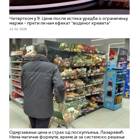
Четвртком у 9: Цене после истека уредба о ограничењу
маржи – прети ли нам ефекат "воденог кревета"
12. 02. 2026.
Одмрзавање цена и страх од поскупљења; Лазаревић:
Нема магичне формуле, време је за системско решење