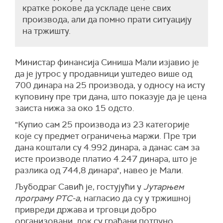
кратке рокове да ускладе цене свих
производа, али да помно прати ситуацију
на тржишту.
Министар финансија Синиша Мали изјавио је
да је јутрос у продавници уштедео више од
700 динара на 25 производа, у односу на исту
куповину пре три дана, што показује да је цена
заиста нижа за око 15 одсто.
"Купио сам 25 производа из 23 категорије
које су предмет ограничења маржи. Пре три
дана коштали су 4.992 динара, а данас сам за
исте производе платио 4.247 динара, што је
разлика од 744,8 динара", навео је Мали.
Љубодраг Савић је, гостујући у
Јутарњем
програму РТС-а
, нагласио да су у тржишној
привреди држава и трговци добро
организовани, док су грађани потпуно