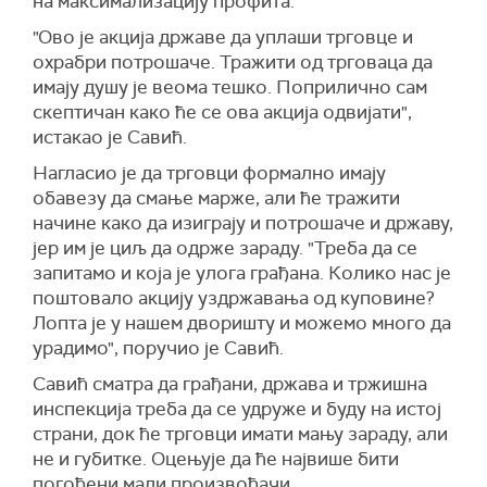
на максимализацију профита.
"Ово је акција државе да уплаши трговце и
охрабри потрошаче. Тражити од трговаца да
имају душу је веома тешко. Поприлично сам
скептичан како ће се ова акција одвијати",
истакао је Савић.
Нагласио је да трговци формално имају
обавезу да смање марже, али ће тражити
начине како да изиграју и потрошаче и државу,
јер им је циљ да одрже зараду. "Треба да се
запитамо и која је улога грађана. Колико нас је
поштовало акцију уздржавања од куповине?
Лопта је у нашем дворишту и можемо много да
урадимо", поручио је Савић.
Савић сматра да грађани, држава и тржишна
инспекција треба да се удруже и буду на истој
страни, док ће трговци имати мању зараду, али
не и губитке. Оцењује да ће највише бити
погођени мали произвођачи.