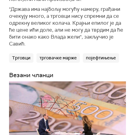
"Држава има најбољу могућу намеру, грађани
очекују много, а трговци нису спремни да се
одрекну великог колача. Крајњи епилог је да
ће цене ићи доле, али не могу да тврдим да ће
бити онако како Влада жели", закључио је
Савић.
Трговци
трговачке марже
појефтињење
Везани чланци