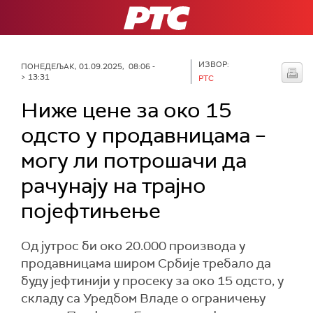
РТС
ИЗВОР:
ПОНЕДЕЉАК, 01.09.2025, 08:06 -
> 13:31
РТС
Ниже цене за око 15
одсто у продавницама –
могу ли потрошачи да
рачунају на трајно
појефтињење
Од јутрос би око 20.000 производа у
продавницама широм Србије требало да
буду јефтинији у просеку за око 15 одсто, у
складу са Уредбом Владе о ограничењу