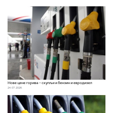
Нове цене горива – скупљи и бензин и евродизел
24. 07. 2026.