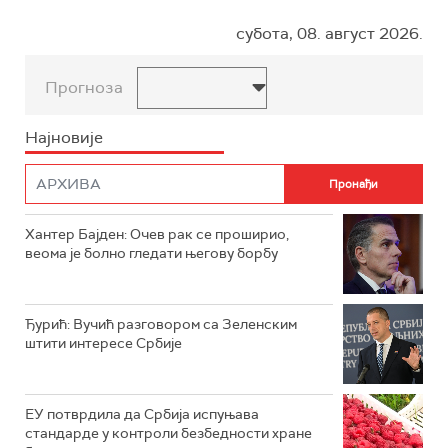
субота, 08. август 2026.
Прогноза
Најновије
Хантер Бајден: Очев рак се проширио,
веома је болно гледати његову борбу
Ђурић: Вучић разговором са Зеленским
штити интересе Србије
ЕУ потврдила да Србија испуњава
стандарде у контроли безбедности хране