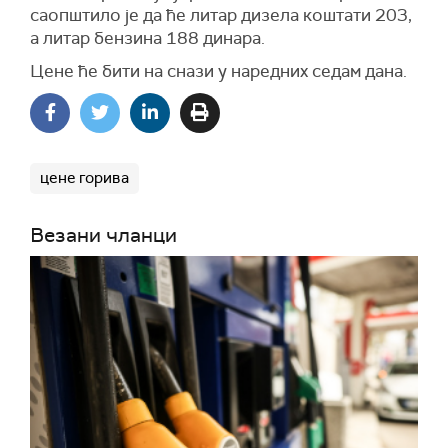
саопштило је да ће литар дизела коштати 203,
а литар бензина 188 динара.
Цене ће бити на снази у наредних седам дана.
цене горива
Везани чланци