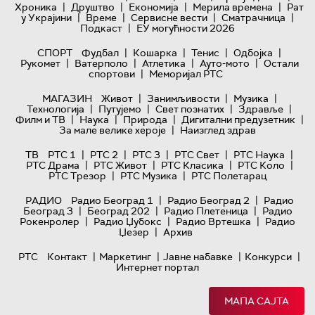
|
|
|
|
Хроника
Друштво
Економија
Мерила времена
Рат
|
|
|
|
у Украјини
Време
Сервисне вести
Сматрачница
|
Подкаст
ЕУ могућности 2026
|
|
|
|
СПОРТ
Фудбал
Кошарка
Тенис
Одбојка
|
|
|
|
Рукомет
Ватерполо
Атлетика
Ауто-мото
Остали
|
спортови
Меморијал РТС
|
|
|
МАГАЗИН
Живот
Занимљивости
Музика
|
|
|
|
Технологијa
Путујемо
Свет познатих
Здравље
|
|
|
|
Филм и ТВ
Наука
Природа
Дигитални предузетник
|
За мале велике хероје
Наизглед здрав
|
|
|
|
|
ТВ
РТС 1
РТС 2
РТС 3
РТС Свет
РТС Наука
|
|
|
|
РТС Драма
РТС Живот
РТС Класика
РТС Коло
|
|
РТС Трезор
РТС Музика
РТС Полетарац
|
|
РАДИО
Радио Београд 1
Радио Београд 2
Радио
|
|
|
Београд 3
Београд 202
Радио Плетеница
Радио
|
|
|
Рокенролер
Радио Џубокс
Радио Вртешка
Радио
|
Џезер
Архив
|
|
|
|
РТС
Контакт
Маркетинг
Јавне набавке
Конкурси
Интернет портал
МАПА САЈТА