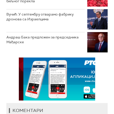
биљног порекла
Вучић: У септембру отварамо фабрику
дронова са Израелцима
Андраш Бакa предложен за председника
Мађарске
КОМЕНТАРИ