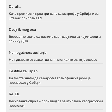
Da, ali...
Како преживети прва три дана катастрофе у Србији, и за
шта нас припрема ЕУ
Dvojnik mog oca
Вероватно свако од нас има свог двојника са којим дели и
сличну ДНК
Nemogućnost tusiranja
Не туширате се сваког дана – не стидите се, то је здраво
Cestitke za uspeh
Да ли сте знали да се најбоље грамофонске ручице
производе у Србији
Re: Eh...
Лесковачка спржа – производ са заштићеним географским
пореклом