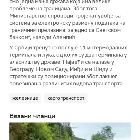
смо једна мања држава која има велике
проблеме на границама. Због тога
Министарство спроводи пројекат увођења
система за електронску размену података на
граничним прелазима, заједно са Светском
банком", наводи Алемпић.
У Србији тренутно послује 11 интермодалних
терминала и лука, од којих су два терминала у
власништву државе. Највећи се налазе у
Београду, Новом Саду, Инђији и Шиду и
стратешки су позиционирани због лакшег
повезивања различитих видова транспорта.
железнице
карго транспорт
Везани чланци