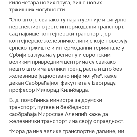
километара нових пруга, више нових
тржишних могућности.
"Оно што је свакако ту најактуелније и сигурно
перспективно јесте интермодални транспорт,
сад највише контејнерски транспорт, јер
контејнерске железничке линије које повезују
српско тржиште и интермодални терминале у
Србији са лукама у региону и европским
великим привредним центрима су свакако
нешто што има велики тренд раста и што без
железнице једноставно није могуће", каже
декан Саобраћајног факултета у Београду,
професор Милорад Килибарда.
В. д. помоћника министра за друмски
транспорт, путеве и безбедност
саобраћаја Мирослав Ал
емпи
ћ каже да
ж
елезнички транспорт има своју оправдност.
"Мора да има велике транспортне даљине, ми