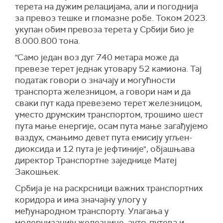
терета на дужим релацијама, али и погоднија
за превоз тешке и гломазне робе. Током 2023.
укупан обим превоза терета у Србији био је
8.000.800 тона.
"Само један воз дуг 740 метара може да
превезе терет једнак утовару 52 камиона. Тај
податак говори о значају и могућности
транспорта железницом, а говори нам и да
сваки пут када превеземо терет железницом,
уместо друмским транспортом, трошимо шест
пута мање енергије, осам пута мање загађујемо
ваздух, смањимо девет пута емисију угљен-
диоксида и 12 пута је јефтиније", објашњава
директор Транспортне заједнице Матеј
Закошњек.
Србија је на раскрсници важних транспортних
коридора и има значајну улогу у
међународном транспорту. Улагања у
модернизацију железнице, ауто-путева и