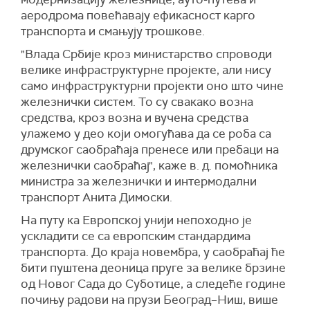
аеродрома повећавају ефикасност карго
транспорта и смањују трошкове.
"Влада Србије кроз министарство спроводи
велике инфраструктурне пројекте, али нису
само инфраструктурни пројекти оно што чине
железнички систем. То су свакако возна
средства, кроз возна и вучена средства
улажемо у део који омогућава да се роба са
друмског саобраћаја пренесе или пребаци на
железнички саобраћај", каже в. д. помоћника
министра за железнички и интермодални
транспорт Анита Димоски.
На путу ка Европској унији непоходно је
ускладити се са европским стандардима
транспорта. До краја новембра, у саобраћај ће
бити пуштена деоница пруге за велике брзине
од Новог Сада до Суботице, а следеће године
почињу радови на прузи Београд–Ниш, више