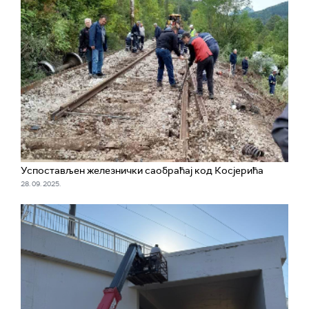
Успостављен железнички саобраћај код Косјерића
28. 09. 2025.