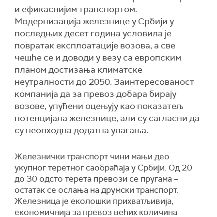
и ефикаснијим транспортом.
Модернизација железнице у Србији у
последњих десет година условила је
повратак експлоатације возова, а све
чешће се и доводи у везу са европским
планом достизања климатске
неутралности до 2050. Заинтересованост
компанија да за превоз добара бирају
возове, упућени оцењују као показатељ
потенцијала железнице, али су сагласни да
су неопходна додатна улагања.
Железнички транспорт чини мањи део
укупног теретног саобраћаја у Србији. Од 20
до 30 одсто терета превози се пругама –
остатак се ослања на друмски транспорт.
Железница је еколошки прихватљивија,
економичнија за превоз већих количина