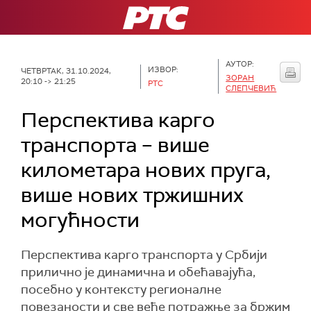
РТС
АУТОР:
ИЗВОР:
ЧЕТВРТАК, 31.10.2024,
ЗОРАН
20:10 -> 21:25
РТС
СЛЕПЧЕВИЋ
Перспектива карго
транспорта – више
километара нових пруга,
више нових тржишних
могућности
Перспектива карго транспорта у Србији
прилично је динамична и обећавајућа,
посебно у контексту регионалне
повезаности и све веће потражње за бржим