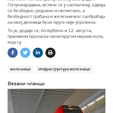
Петроварадина, истиче се у саопштењу, одвија
се безбедно, редовно и несметано, а
безбедност грађана и железничког саобраћаја
на овој деоници брзе пруге није угрожена.
То је, додаје се, потврђено и 12. августа,
приликом проласка овом пругом мерних кола,
која су
железнице
Инфраструктура железнице
Везани чланци