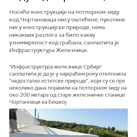
Носеће конструкције на потпорном зиду
код Чортановаца нису оштећене, пукотине
нису конструкцијске природе, нема
никаквих разлога за било какву
узнемиреност код грађана, саопштила је
Инфраструктура Железнице.
"Инфраструктура железнице Србије"
саопштила је да је у најкраћем року отклонила
“недостатке естетске природе“, који су се пре
неколико дана појавили на потпорном зиду на
око 200 метара од старе железничке станице
Чортановци ка Бешкој.