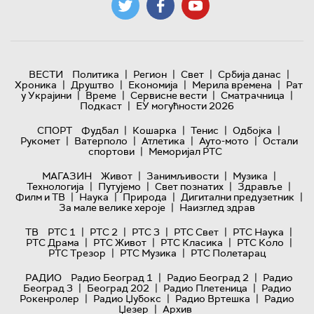
|
|
|
|
ВЕСТИ
Политика
Регион
Свет
Србија данас
|
|
|
|
Хроника
Друштво
Економија
Мерила времена
Рат
|
|
|
|
у Украјини
Време
Сервисне вести
Сматрачница
|
Подкаст
ЕУ могућности 2026
|
|
|
|
СПОРТ
Фудбал
Кошарка
Тенис
Одбојка
|
|
|
|
Рукомет
Ватерполо
Атлетика
Ауто-мото
Остали
|
спортови
Меморијал РТС
|
|
|
МАГАЗИН
Живот
Занимљивости
Музика
|
|
|
|
Технологијa
Путујемо
Свет познатих
Здравље
|
|
|
|
Филм и ТВ
Наука
Природа
Дигитални предузетник
|
За мале велике хероје
Наизглед здрав
|
|
|
|
|
ТВ
РТС 1
РТС 2
РТС 3
РТС Свет
РТС Наука
|
|
|
|
РТС Драма
РТС Живот
РТС Класика
РТС Коло
|
|
РТС Трезор
РТС Музика
РТС Полетарац
|
|
РАДИО
Радио Београд 1
Радио Београд 2
Радио
|
|
|
Београд 3
Београд 202
Радио Плетеница
Радио
|
|
|
Рокенролер
Радио Џубокс
Радио Вртешка
Радио
|
Џезер
Архив