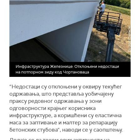
Инфраструктура Железнице: Отклоњени недостаци
на потпорном зиду код Чортановаца
“Недостаци су отклоњени у оквиру текућег
одржавања, што представља уобичајену
праксу редовног одржавања у зони
одговорности крајњег корисника
инфраструктуре, а коришћени су еластична
маса за заптивање и малтер за репарацију
бетонских стубова“, наводи се у саопштењу.