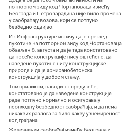
Додаје се да током ових активности на
потпорном зиду код Чортановаца између
Београда и Петроварадина није било промена
у саобраћају возова, који се потпуно
безбедно одвијао.
Из Инфраструктуре истичу да је преглед
пукотине на потпорном зиду код Чортановаца
обављен 8. августа и да је тада констатовано
да носеће конструкције нису оштећене, да
наведене пукотине нису конструкцијске
природе и да је армиранобетонска
конструкција у добром стању.
Том приликом, наводи то предузеће,
констатовано је да наведене конструкције
раде потпуно нормално и осигуравају
неопходну безбедност саобраћаја, и да нема
никаквих разлога за било какву узнемиреност
код грађана.
Железнички саобраћај између Београда и