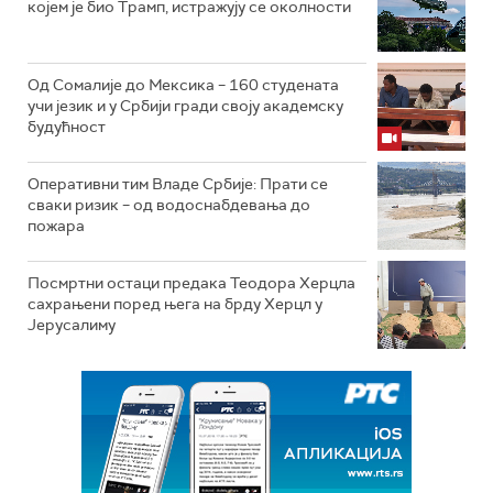
којем је био Трамп, истражују се околности
Од Сомалије до Мексика – 160 студената
учи језик и у Србији гради своју академску
будућност
Оперативни тим Владе Србије: Прати се
сваки ризик – од водоснабдевања до
пожара
Посмртни остаци предака Теодора Херцла
сахрањени поред њега на брду Херцл у
Јерусалиму