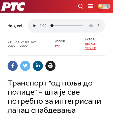
РТС
Читај ми!
АУТОР:
ИЗВОР:
УТОРАК, 24.09.2024,
ДРАГАН
20:00 -> 20:00
РТС
СТОЈЕВ
Транспорт "од поља до
полице" – шта је све
потребно за интегрисани
ланац снабдевања