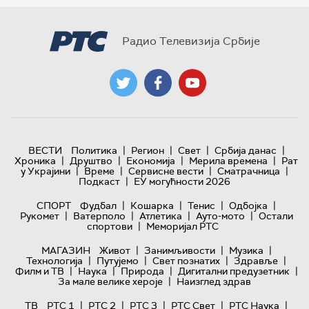
Радио Телевизија Србије
|
|
|
|
ВЕСТИ
Политика
Регион
Свет
Србија данас
|
|
|
|
Хроника
Друштво
Економија
Мерила времена
Рат
|
|
|
|
у Украјини
Време
Сервисне вести
Сматрачница
|
Подкаст
ЕУ могућности 2026
|
|
|
|
СПОРТ
Фудбал
Кошарка
Тенис
Одбојка
|
|
|
|
Рукомет
Ватерполо
Атлетика
Ауто-мото
Остали
|
спортови
Меморијал РТС
|
|
|
МАГАЗИН
Живот
Занимљивости
Музика
|
|
|
|
Технологијa
Путујемо
Свет познатих
Здравље
|
|
|
|
Филм и ТВ
Наука
Природа
Дигитални предузетник
|
За мале велике хероје
Наизглед здрав
|
|
|
|
|
ТВ
РТС 1
РТС 2
РТС 3
РТС Свет
РТС Наука