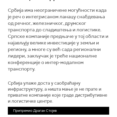
Србија има неограничене могућности када
је реч о интегрисаном ланацу снабдевања
од речног, железничког, друмског
транспорта до сладиштења и логистике.
Српске компаније предњаче у тој области и
најављују велике инвестиције у земљи и
региону, а многе су већ сада регионални
лидери, закључак је треће националне
конференције о интер-модалном
транспорту.
Србија улаже доста у саобраћајну
инфраструктуру, а ништа мање је не прате и
приватне компаније које граде дистрибутивне
и логистичке центре.
Припремио Драган Стојев