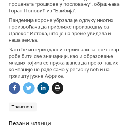
процената трошкове у пословању", објашњава
Горан Поповић из "Бамбија".
Пандемија короне убрзала је одлуку многих
произвођача да приближе производњу са
Далеког Истока, што је на време увидела и
наша земља.
Зато ће интермодални терминали за претовар
робе бити све значајнији, као и образовање
младих којима се пружа шанса да преко наших
компаније не раде само у региону већ и на
тржишту јужне Африке.
Транспорт
Везани чланци