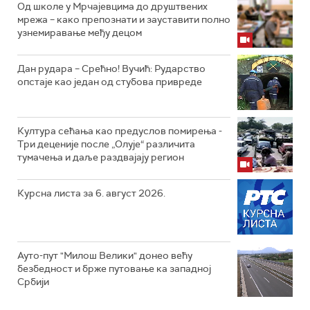
Од школе у Мрчајевцима до друштвених
мрежа – како препознати и зауставити полно
узнемиравање међу децом
Дан рудара – Срећно! Вучић: Рударство
опстаје као један од стубова привреде
Култура сећања као предуслов помирења ­-
Три деценије после „Олује“ различита
тумачења и даље раздвајају регион
Курсна листа за 6. август 2026.
Ауто-пут "Милош Велики" донео већу
безбедност и брже путовање ка западној
Србији