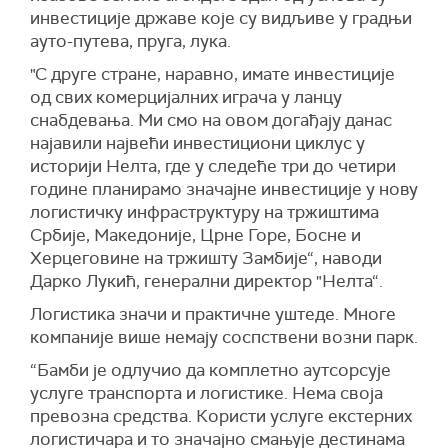
инвестиције државе које су видљиве у градњи
ауто-путева, пруга, лука.
"С друге стране, наравно, имате инвестиције
од свих комерцијалних играча у ланцу
снабдевања. Ми смо на овом догађају данас
најавили највећи инвестициони циклус у
историји Нелта, где у следеће три до четири
године планирамо значајне инвестиције у нову
логистичку инфраструктуру на тржиштима
Србије, Македоније, Црне Горе, Босне и
Херцеговине на тржишту Замбије“, наводи
Дарко Лукић, генерални директор "Нелта“.
Логистика значи и практичне уштеде. Многе
компаније више немају соспствени возни парк.
“Бамби је одлучио да комплетно аутсорсује
услуге транспорта и логистике. Нема своја
превозна средства. Користи услуге екстерних
логистичара и то значајно смањује дестинама