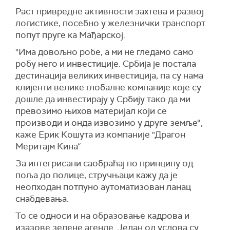
Раст привредне активности захтева и развој
логистике, посебно у железнички транспорт
попут пруге ка Мађарској.
"Има довољно робе, а ми не гледамо само
робу него и инвестиције. Србија је постала
дестинација великих инвестиција, па су нама
клијенти велике глобалне компаније које су
дошле да инвестирају у Србију тако да ми
превозимо њихов материјал који се
производи и онда извозимо у друге земље“,
каже Ерик Кошута из компаније "Драгон
Меритајм Кина“
За интегрисани саобраћај по принципу од
поља до полице, стручњаци кажу да је
неопходан потпуно аутоматизован ланац
снабдевања.
То се односи и на образовање кадрова и
изазове зелене агенде. Један од услова су