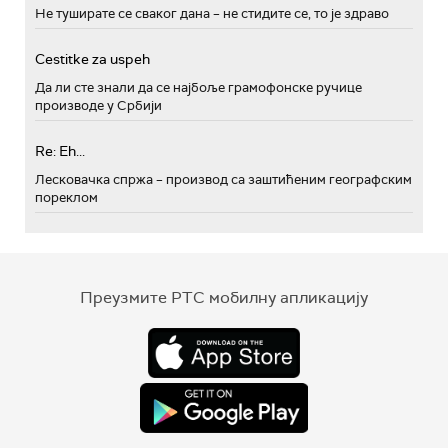
Не туширате се сваког дана – не стидите се, то је здраво
Cestitke za uspeh
Да ли сте знали да се најбоље грамофонске ручице
производе у Србији
Re: Eh...
Лесковачка спржа – производ са заштићеним географским
пореклом
Преузмите РТС мобилну апликацију