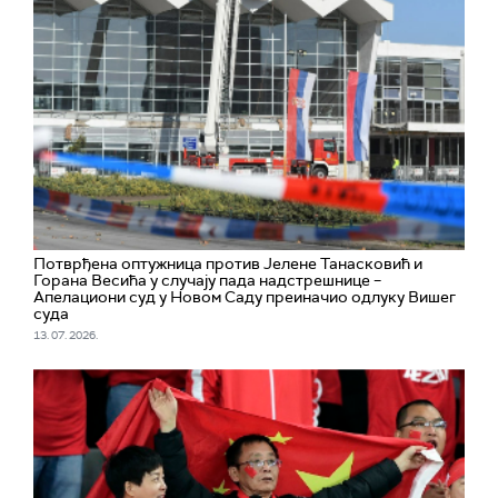
Потврђена оптужница против Јелене Танасковић и
Горана Весића у случају пада надстрешнице –
Апелациони суд у Новом Саду преиначио одлуку Вишег
суда
13. 07. 2026.