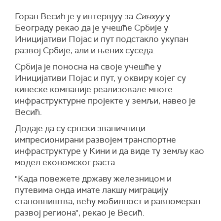
Горан Весић је у интервјуу за
Синхуу
у
Београду рекао да је учешће Србије у
Иницијативи Појас и пут подстакло укупан
развој Србије, али и њених суседа.
Србија је поносна на своје учешће у
Иницијативи Појас и пут, у оквиру којег су
кинеске компаније реализовале многе
инфраструктурне пројекте у земљи, навео је
Весић.
Додаје да су српски званичници
импресионирани развојем транспортне
инфраструктуре у Кини и да виде ту земљу као
модел економског раста.
"Када повежете државу железницом и
путевима онда имате лакшу миграцију
становништва, већу мобилност и равномеран
развој региона", рекао је Весић.