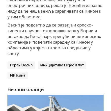
електричних возила, рекао је Весић и изразио
наду да ће наша земља сарађивати са Кином и
у тим областима.
Весић је подсетио да се развија и српско-
кинески научно-технолошки парк у Борчи и
истакао да ће тај парк привући више кинеских
компанија и повећати сарадњу са Кином у
областима у којима та земља предњачи у
свету.
Горан Весић
Иницијатива Појас и пут
НР Кина
Везани чланци