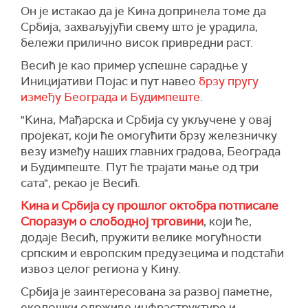
Он је истакао да је Кина допринела томе да
Србија, захваљујући свему што је урадила,
бележи прилично висок привредни раст.
Весић је као пример успешне сарадње у
Иницијативи Појас и пут навео
брзу пругу
између Београда и Будимпеште
.
"Кина, Мађарска и Србија су укључене у овај
пројекат, који ће омогућити брзу железничку
везу између наших главних градова, Београда
и Будимпеште. Пут ће трајати мање од три
сата", рекао је Весић.
Кина и Србија су прошлог октобра потписале
Споразум о слободној трговини
, који ће,
додаје Весић, пружити велике могућности
српским и европским предузецима и подстаћи
извоз целог региона у Кину.
Србија је заинтересована за развој паметне,
еколошки одрживе инфраструктуре и